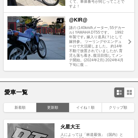
くて、車体番号が同じってことで
すよ！
@KIR@
4
+
謎の (140km/hメーター, 55デカー
ル) YAMAHA DT55です。 1992
年製です｡ 嫁入り道具(？)として
嫁持参。 ツーリングやエンデュ
ーロで大活躍しました。 約14年
不動で放置されていましたが､育
児も落ち着き､復活目指してメン
テ開始。(2024年2月) 2024年4月
下旬に復 ...
愛車一覧
新着順
更新順
イイね！順
クリップ順
火星大王
人によっては「林道最強」｛国内｝と