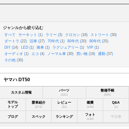
ジャンルから絞り込む
すべて
サーキット (
1
)
ラリー (
3
)
クロカン (
18
)
ストリート (
30
)
ダートラ (
22
)
旧車 (
27
)
70年代 (
1
)
80年代 (
20
)
90年代 (
25
)
DIY (
14
)
LED (
1
)
痛車 (
1
)
ラグジュアリー (
1
)
VIP (
1
)
オーディオ (
1
)
エコ (
4
)
ノーマル車 (
30
)
買い物 (
19
)
通勤 (
37
)
その他 (
30
)
ヤマハ DT50
パーツ
整備手帳
カスタム情報
(161)
(565)
モデル
愛車紹介
レビュー
燃費
Q&A
トップ
(273)
(11)
(184)
(1)
フォト
ブログ
スペック
ランキング
中古車
(130)