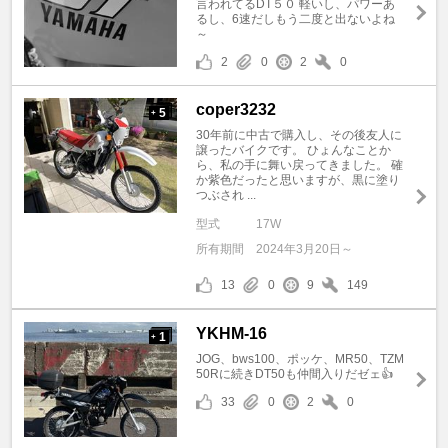
言われてるDT５０ 軽いし、パワーあ
るし、6速だしもう二度と出ないよね
～
2
0
2
0
coper3232
5
+
30年前に中古で購入し、その後友人に
譲ったバイクです。 ひょんなことか
ら、私の手に舞い戻ってきました。 確
か紫色だったと思いますが、黒に塗り
つぶされ ...
型式
17W
所有期間
2024年3月20日～
13
0
9
149
YKHM-16
1
+
JOG、bws100、ポッケ、MR50、TZM
50Rに続きDT50も仲間入りだゼェ👍
33
0
2
0