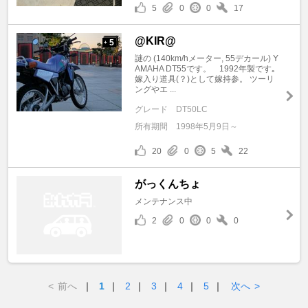
5
0
0
17
@KIR@
5
+
謎の (140km/hメーター, 55デカール) Y
AMAHA DT55です。 1992年製です｡
嫁入り道具(？)として嫁持参。 ツーリ
ングやエ ...
グレード
DT50LC
所有期間
1998年5月9日～
20
0
5
22
がっくんちょ
メンテナンス中
2
0
0
0
<
前へ
｜
1
｜
2
｜
3
｜
4
｜
5
｜
次へ
>