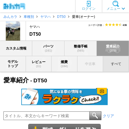
ログイン
メニュー
みんカラ
車種別
ヤマハ
DT50
愛車(オーナー)
ユーザー評価：
4.55
ヤマハ
DT50
パーツ
整備手帳
愛車紹介
カスタム情報
(161)
(565)
(273)
モデル
レビュー
燃費
中古車
すべて
トップ
(11)
(184)
愛車紹介
- DT50
クリア