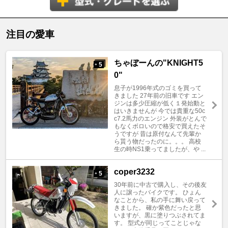
注目の愛車
ちゃぼーんの"KNIGHT5
5
+
0"
息子が1996年式のゴミを買って
きました 27年前の旧車です エン
ジンは多少圧縮が低く１発始動と
はいきませんが 今では貴重な50c
c7.2馬力のエンジン 外装がとんで
もなくボロいので格安で買えたそ
うですが 昔は原付なんて先輩か
ら貰う物だったのに。。。 高校
生の時NS1乗ってましたが、や ...
coper3232
5
+
30年前に中古で購入し、その後友
人に譲ったバイクです。 ひょん
なことから、私の手に舞い戻って
きました。 確か紫色だったと思
いますが、黒に塗りつぶされてま
す。 型式が同じってことじゃな