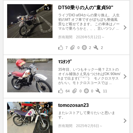
DT50乗りの人の"童貞50"
5
+
ライブDIO af34からの乗り換え。 人生
初のMT オフ車ですがぼちぼち整備風
景など載せてきます。 この車体はノー
マルで乗ろうかと、、、言いつつノ ...
所有期間
2026年5月12日～
7
0
2
2
ﾏｽﾀﾝｸﾞ
35年目、いつもキック一発？ 2ストの
オイル補強さえ気をつければOK 90km/
hまで出ます(￣^￣)ゞ モノクロスサス
がいい。モトクロスコースでは ...
64
0
0
11
tomozosan23
2
+
またレストアして乗りたいと思いま
す。
所有期間
2025年2月6日～