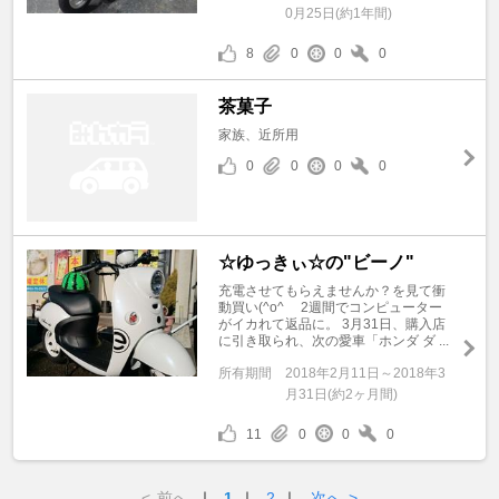
0月25日(約1年間)
8
0
0
0
茶菓子
家族、近所用
0
0
0
0
☆ゆっきぃ☆の"ビーノ"
充電させてもらえませんか？を見て衝
動買い(^o^ゞ 2週間でコンピューター
がイカれて返品に。 3月31日、購入店
に引き取られ、次の愛車「ホンダ ダ ...
所有期間
2018年2月11日～2018年3
月31日(約2ヶ月間)
11
0
0
0
<
前へ
｜
1
｜
2
｜
次へ
>