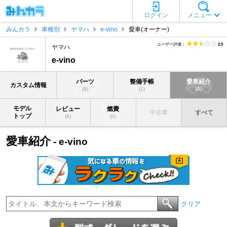
ログイン
メニュー
みんカラ
車種別
ヤマハ
e-vino
愛車(オーナー)
ユーザー評価：
2.5
ヤマハ
e-vino
パーツ
整備手帳
愛車紹介
カスタム情報
(8)
(1)
(9)
モデル
レビュー
燃費
中古車
すべて
トップ
(6)
(0)
愛車紹介
- e-vino
クリア