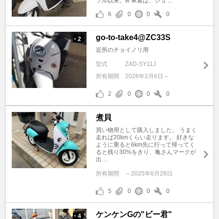
ソル以来。w 車重は、ジョ ...
6
0
0
0
go-to-take4@ZC33S
2
+
近所のチョイノリ用
型式
ZAD-SY11J
所有期間
2026年2月6日～
2
0
0
0
煮貝
買い物用として購入しました。 うまく
走れば20kmくらい走ります。 好きな
ように乗ると6km先に行って帰ってく
ると残り30%をきり、亀さんマークが
出 ...
所有期間
～2025年6月28日
5
0
0
0
ケンケンGの"ビー君"
4
+