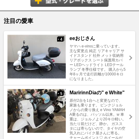
注目の愛車
eeおじさん
4
+
ヤマハ e-vinoに乗っています。
主な変更点 純正 リアキャリア サ
イドスタンド 社外 メット収納用
リアボックス シート保護用カバ
ー LEDヘッドライト LEDテール
ランプ 冬季仕様です。 購入から5
年8ヶ月で走行距離が10000キロ
になりました。
MaririnnDiaの"ｅWhite"
5
+
原付2台を1台へと変更なので、
家族も乗ります。 ピンクジョル
ノからの乗り換え e Vino YAMAH
A乗るのは、パッソル以来。w 車
重は、ジョルノより20キロ軽い。
当たり前だけど、静か。 ガスス
タには寄らないので、タイヤの空
気入れにバイク屋さんに寄る。
チャームポイント♡ ホイールが