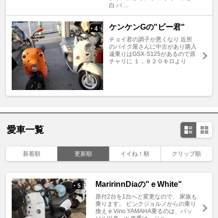
白 バ ...
ケンケンGの"ビー君"
4
+
チョイ君の調子が悪くなり 近所
のバイク屋さんに中古があり購入
遠乗りはGSX-S125があるので原
チャリに １，８２０キロより
愛車一覧
新着順
更新順
イイね！順
クリップ順
MaririnnDiaの"ｅWhite"
5
+
原付2台を1台へと変更なので、 家族も
乗ります。 ピンクジョルノからの乗り
換え e Vino YAMAHA乗るのは、パッ