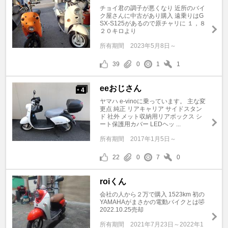
チョイ君の調子が悪くなり 近所のバイ
ク屋さんに中古があり購入 遠乗りはG
SX-S125があるので原チャリに １，８
２０キロより
所有期間
2023年5月8日～
39
0
1
1
eeおじさん
4
+
ヤマハ e-vinoに乗っています。 主な変
更点 純正 リアキャリア サイドスタン
ド 社外 メット収納用リアボックス シ
ート保護用カバー LEDヘッ ...
所有期間
2017年1月5日～
22
0
7
0
roiくん
会社の人から２万で購入 1523km 初の
YAMAHAがまさかの電動バイクとは🤣
2022.10.25売却
所有期間
2021年7月23日～2022年1