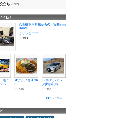
役立ち
(392)
イイね！
八菅橋下河川敷からの、Williams
Hond ...
ふじっこパパ
954
：モニ
🍽️グルメモ-1,36
[トヨタ シエン
ンペー
8- ...
タ]燃費記録 ...
370
366
もっと見る
グ