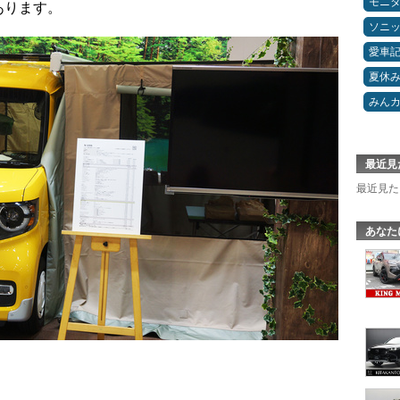
モニ
あります。
ソニ
愛車
夏休
みん
最近見
最近見た
あなた