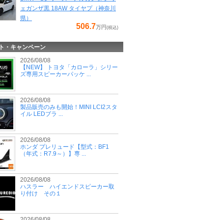
ェガンザ黒 18AW タイヤプ（神奈川
県）
506.7
万円
(税込)
ト・キャンペーン
2026/08/08
【NEW】 トヨタ「カローラ」シリー
ズ専用スピーカーパッケ ...
2026/08/08
製品販売のみも開始！MINI LCI2スタ
イル LEDブラ ...
2026/08/08
ホンダ プレリュード【型式：BF1
（年式：R7.9～）】専 ...
2026/08/08
ハスラー ハイエンドスピーカー取
り付け その１
2026/08/08