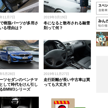
9年11月7日
2019年3月19日
Vで樹脂パーツが多用さ
冬になると散布される融雪
いる理由は？
剤って何？
9年5月28日
2019年11月27日
ーツセダンのベンチマ
走行距離が長い中古車は買
として時代をけん引し
っても大丈夫？
るBMW3シリーズ