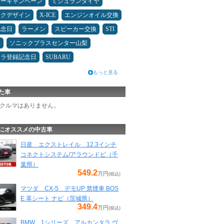
ターキャンペーン
ミシュランタイヤ
ックデザイン
X-ICE
エンジンオイル交換
記念日
ラーメン
スピーカー交換
STI
み
ソニックプラスセンター山梨
カラ登録記念日
SUBARU
もっと見る
た車
クルマはありません。
にオススメの中古車
日産 エクストレイル 12.3インチ
コネクトシステム/アラウンドビ（千
葉県）
549.2
万円
(税込)
マツダ CX-5 デモUP 禁煙車 BOS
E 革シート ナビ（茨城県）
349.4
万円
(税込)
BMW 1シリーズ アルカンタラ ヴ