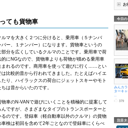
お
今日の
っても貨物車
クルマを大きく２つに分けると、乗用車（５ナンバ
ンバー、１ナンバー）になります。貨物車というの
む部分を広くしているクルマのことです。乗用車で荷
法的にNGなので、貨物車よりも荷物が積める乗用車
生まれるのです。商用車を使って遊びに行く……とい
では比較的昔から行われてきました。たとえばハイエ
したり、ハイラックスの荷台にジェットスキーやモト
たちは昔からいたのです。
みんカラ
ターキャ
...
379
物車のN-VANで遊びにいくことを積極的に提案して
ろんですが、さまざまなタイプのトランスポーターと
いるのです。登録車（軽自動車以外のクルマ）の貨物
注目タ
の車検は初回を含めて2年ごとなので登録車にくらべ