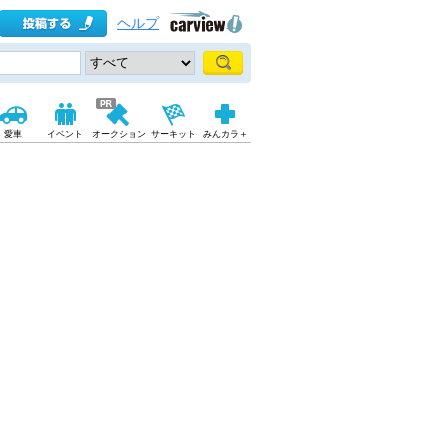
ヘルプ
愛車
イベント
オークション
サーキット
みんカラ＋