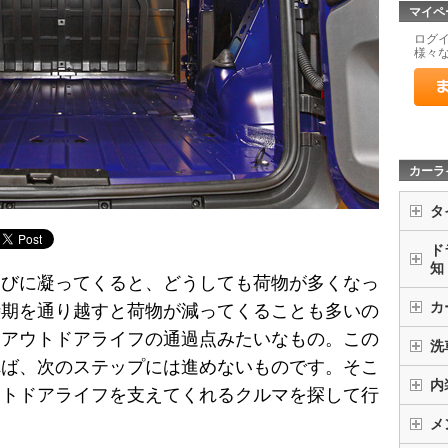
マイペ
ログ
様々
カーラ
タ
ド
知
遊びに凝ってくると、どうしても荷物が多くなっ
カ
時期を通り越すと荷物が減ってくることも多いの
はアウトドアライフの通過点みたいなもの。この
洗
れば、次のステップには進めないものです。そこ
内
ウトドアライフを支えてくれるクルマを探して行
メ