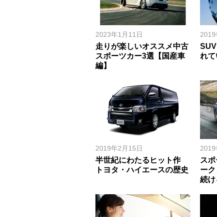
2023年1月11日
201
走りが楽しいオススメ中古
SU
スポーツカー3選【国産車
れて
編】
2019年2月15日
201
半世紀にわたるヒット作
スポ
トヨタ・ハイエースの歴史
ーク
続け