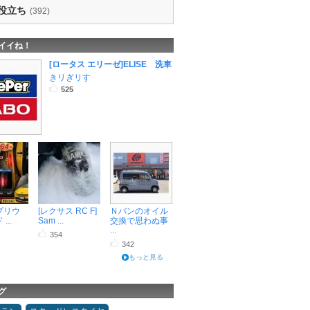
役立ち
(392)
イイね！
[ロータス エリーゼ]ELISE 洗車
きリぎリす
525
プリウ
[レクサス RC F]
Ｎバンのオイル
...
Sam ...
交換で思わぬ事
...
354
342
もっと見る
グ