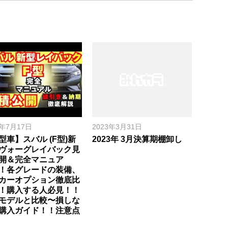
6年7月17日
2023年3月31日
型車】スバル (F型)新
2023年 3月決算期棚卸し
ヴォーグレイバック見
開＆完全マニュア
！各グレードの装備、
カーオプション徹底比
！購入する人必見！！
モデルと比較〜損しな
購入ガイド！！注意点