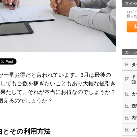
マイペ
ログ
様々
カーラ
タ
が一番お得だと言われています。3月は最後の
ド
知
としても台数を稼ぎたいこともあり大幅な値引き
も果たして、それが本当にお得なのでしょうか？
カ
増えるのでしょうか？
洗
内
メ
由とその利用方法