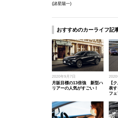
(諸星陽一)
おすすめのカーライフ記
2020年9月7日
202
月販目標の13倍強 新型ハ
【ク
リアーの人気がすごい！
表す
フェ