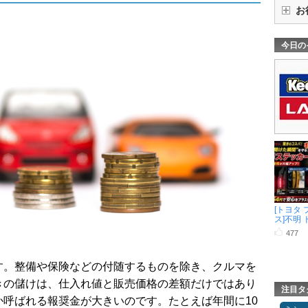
お
今日の
[トヨタ 
ス]不明 ド 
477
す。整備や保険などの付随するものを除き、クルマを
きの儲けは、仕入れ値と販売価格の差額だけではあり
注目タ
呼ばれる報奨金が大きいのです。たとえば年間に10