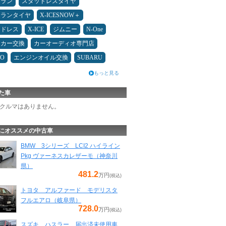
ュラン
スタッドレスタイヤ
ュランタイヤ
X-ICESNOW＋
ッドレス
X-ICE
ジムニー
N-One
ーカー交換
カーオーディオ専門店
MO
エンジンオイル交換
SUBARU
もっと見る
た車
クルマはありません。
にオススメの中古車
BMW 3シリーズ LCI2 ハイライン
Pkg ヴァーネスカレザーモ（神奈川
県）
481.2
万円
(税込)
トヨタ アルファード モデリスタ
フルエアロ（岐阜県）
728.0
万円
(税込)
スズキ ハスラー 届出済未使用車