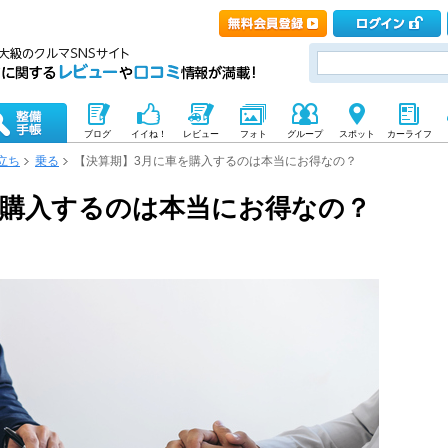
ブログ
イイね！
レビュー
フォト
グループ
スポット
カーライフ
立ち
乗る
【決算期】3月に車を購入するのは本当にお得なの？
を購入するのは本当にお得なの？