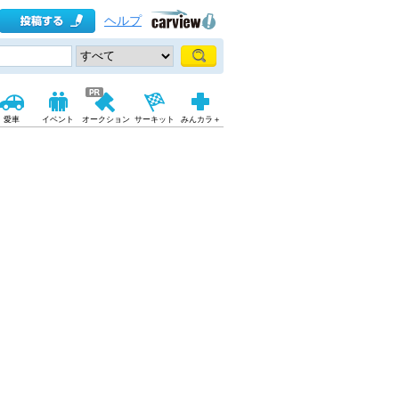
ヘルプ
愛車
イベント
オークション
サーキット
みんカラ＋