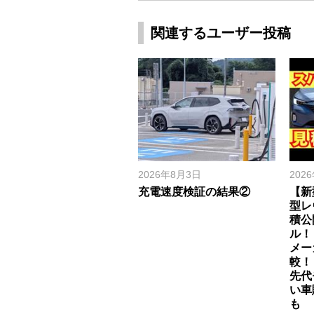
関連するユーザー投稿
2026年8月3日
202
充電速度検証の結果②
【新
型レ
積公
ル！
メー
較！
先代
い車
も