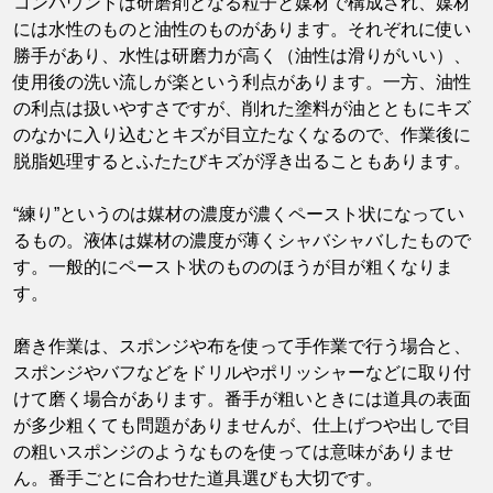
コンパウンドは研磨剤となる粒子と媒材で構成され、媒材
には水性のものと油性のものがあります。それぞれに使い
勝手があり、水性は研磨力が高く（油性は滑りがいい）、
使用後の洗い流しが楽という利点があります。一方、油性
の利点は扱いやすさですが、削れた塗料が油とともにキズ
のなかに入り込むとキズが目立たなくなるので、作業後に
脱脂処理するとふたたびキズが浮き出ることもあります。
“練り”というのは媒材の濃度が濃くペースト状になってい
るもの。液体は媒材の濃度が薄くシャバシャバしたもので
す。一般的にペースト状のもののほうが目が粗くなりま
す。
磨き作業は、スポンジや布を使って手作業で行う場合と、
スポンジやバフなどをドリルやポリッシャーなどに取り付
けて磨く場合があります。番手が粗いときには道具の表面
が多少粗くても問題がありませんが、仕上げつや出しで目
の粗いスポンジのようなものを使っては意味がありませ
ん。番手ごとに合わせた道具選びも大切です。