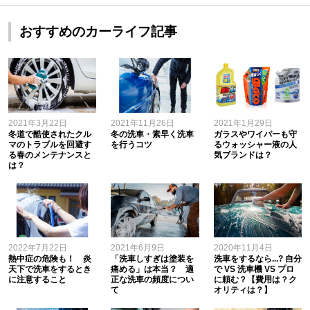
おすすめのカーライフ記事
2021年3月22日
2021年11月26日
2021年1月29日
冬道で酷使されたクル
冬の洗車・素早く洗車
ガラスやワイパーも守
マのトラブルを回避す
を行うコツ
るウォッシャー液の人
る春のメンテナンスと
気ブランドは？
は？
2022年7月22日
2021年6月9日
2020年11月4日
熱中症の危険も！ 炎
「洗車しすぎは塗装を
洗車をするなら...? 自分
天下で洗車をするとき
痛める」は本当？ 適
で VS 洗車機 VS プロ
に注意すること
正な洗車の頻度につい
に頼む？【費用は？ク
て
オリティは？】