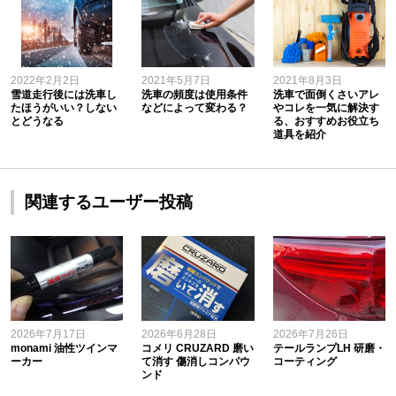
2022年2月2日
2021年5月7日
2021年8月3日
雪道走行後には洗車し
洗車の頻度は使用条件
洗車で面倒くさいアレ
たほうがいい？しない
などによって変わる？
やコレを一気に解決す
とどうなる
る、おすすめお役立ち
道具を紹介
関連するユーザー投稿
2026年7月17日
2026年6月28日
2026年7月26日
monami 油性ツインマ
コメリ CRUZARD 磨い
テールランプLH 研磨・
ーカー
て消す 傷消しコンパウ
コーティング
ンド