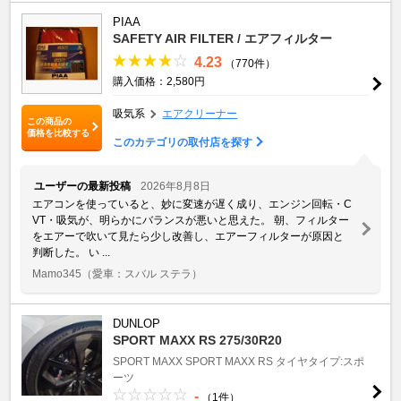
PIAA
SAFETY AIR FILTER / エアフィルター
4.23
（770件）
購入価格：2,580円
吸気系
エアクリーナー
この商品の
価格を比較する
このカテゴリの取付店を探す
ユーザーの最新投稿
2026年8月8日
エアコンを使っていると、妙に変速が遅く成り、エンジン回転・C
VT・吸気が、明らかにバランスが悪いと思えた。 朝、フィルター
をエアーで吹いて見たら少し改善し、エアーフィルターが原因と
判断した。 い ...
Mamo345
（愛車：スバル ステラ）
DUNLOP
SPORT MAXX RS 275/30R20
SPORT MAXX
SPORT MAXX RS
タイヤタイプ:スポ
ーツ
-
（1件）