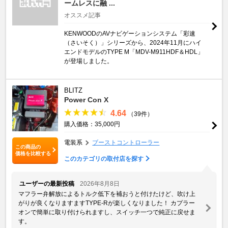
ームレスに融 ...
オススメ記事
KENWOODのAVナビゲーションシステム「彩速
（さいそく）」シリーズから、2024年11月にハイ
エンドモデルのTYPE M「MDV-M911HDF＆HDL」
が登場しました。
BLITZ
Power Con X
4.64
（39件）
購入価格：35,000円
電装系
ブーストコントローラー
この商品の
価格を比較する
このカテゴリの取付店を探す
ユーザーの最新投稿
2026年8月8日
マフラー弁解放によるトルク低下を補おうと付けたけど、吹け上
がりが良くなりますますTYPE-Rが楽しくなりました！ カプラー
オンで簡単に取り付けられますし、スイッチ一つで純正に戻せま
す。