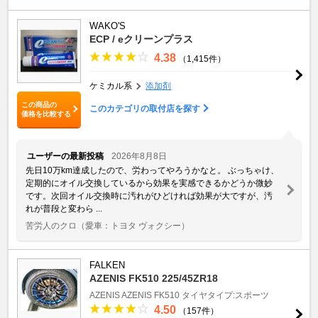
WAKO'S
ECP / eクリーンプラス
4.38
（1,415件）
ケミカル系
添加剤
この商品の
このカテゴリの取付店を探す
価格を比較する
ユーザーの最新投稿
2026年8月8日
先日10万km達成したので、労わってやろうかなと。 ぶっちゃけ、
定期的にオイル交換しているから効果を実感できるかどうか微妙
です。次回オイル交換時に汚れがひどければ効果が大ですが、汚
れが普段と変わら ...
苦労人のクロ
（愛車：トヨタ ヴォクシー）
FALKEN
AZENIS FK510 225/45ZR18
AZENIS
AZENIS FK510
タイヤタイプ:スポーツ
4.50
（157件）