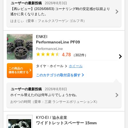
ユーザーの最新投稿
2026年8月3日
【再レビュー】(2026/08/03) コーナリング時の安定感が以前より
遙かに良くなりました。
はまじぃ
（愛車：フォルクスワーゲン ゴルフ R）
ENKEI
PerformanceLine PF09
PerformanceLine
4.78
（302件）
タイヤ・ホイール
ホイール
この商品の
価格を比較する
このカテゴリの取付店を探す
ユーザーの最新投稿
2026年8月8日
ホイール替えたのは何年ぶりでしょうかね。
おやつの時間
（愛車：三菱 ランサーエボリューションX）
KYO-EI / 協永産業
ワイドトレットスペーサー 15mm