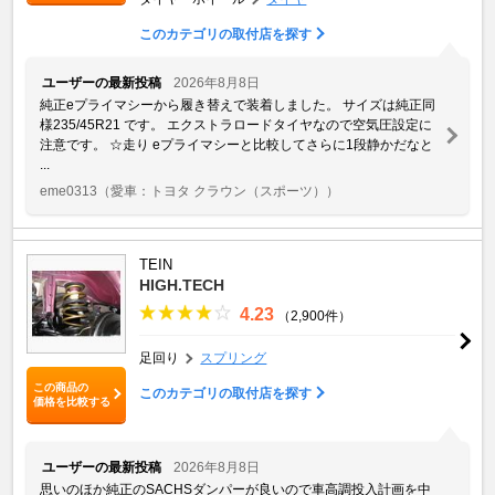
このカテゴリの取付店を探す
ユーザーの最新投稿
2026年8月8日
純正eプライマシーから履き替えで装着しました。 サイズは純正同
様235/45R21 です。 エクストラロードタイヤなので空気圧設定に
注意です。 ☆走り eプライマシーと比較してさらに1段静かだなと
...
eme0313
（愛車：トヨタ クラウン（スポーツ））
TEIN
HIGH.TECH
4.23
（2,900件）
足回り
スプリング
この商品の
このカテゴリの取付店を探す
価格を比較する
ユーザーの最新投稿
2026年8月8日
思いのほか純正のSACHSダンパーが良いので車高調投入計画を中