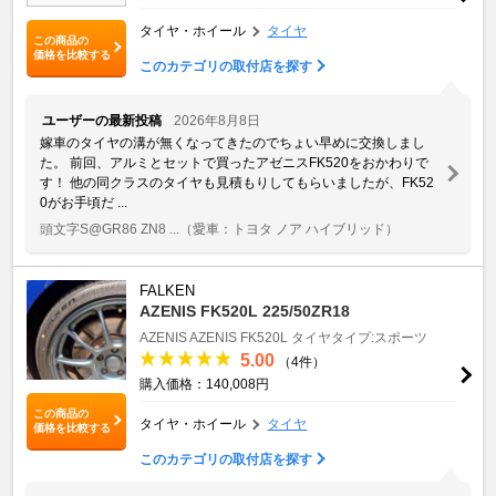
タイヤ・ホイール
タイヤ
この商品の
価格を比較する
このカテゴリの取付店を探す
ユーザーの最新投稿
2026年8月8日
嫁車のタイヤの溝が無くなってきたのでちょい早めに交換しまし
た。 前回、アルミとセットで買ったアゼニスFK520をおかわりで
す！ 他の同クラスのタイヤも見積もりしてもらいましたが、FK52
0がお手頃だ ...
頭文字S@GR86 ZN8 ...
（愛車：トヨタ ノア ハイブリッド）
FALKEN
AZENIS FK520L 225/50ZR18
AZENIS
AZENIS FK520L
タイヤタイプ:スポーツ
5.00
（4件）
購入価格：140,008円
この商品の
タイヤ・ホイール
タイヤ
価格を比較する
このカテゴリの取付店を探す