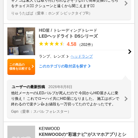
キノコは素人では取り付けられなさそうなので簡単交換のこちら
をチョイス💁‍♀️ クシューンと遠くから聞こえます🙆‍♂️
りゅうたぱぱ
（愛車：ホンダ シビックタイプR）
HID屋 / トレーディングトレード
LEDヘッドライト DSシリーズ
4.58
（202件）
ランプ、レンズ
ヘッドランプ
この商品の
このカテゴリの取付店を探す
価格を比較する
ユーザーの最新投稿
2026年8月8日
他社メーカーのLEDバルブが死んだので 今回からHID屋さんに乗
り換え！ これでローハイ共にHID屋になりました。 施工はポンで
終わるので楽チン👍 お値段も一万切ってたのでよかったです。
Gφn
（愛車：スバル フォレスター）
KENWOOD
KENWOODの“彩速ナビ”がスマホアプリとシ