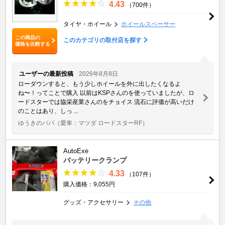
4.43
（700件）
タイヤ・ホイール
ホイールスペーサー
この商品の
このカテゴリの取付店を探す
価格を比較する
ユーザーの最新投稿
2026年8月8日
ローダウンすると、もう少しホイールを外に出したくなるよ
ね〜！ってことで購入 以前はKSPさんのを使っていましたが、ロ
ードスターでは協栄産業さんのをチョイス 流石に評価が高いだけ
のことはあり、しっ ...
ゆうきのパパ
（愛車：マツダ ロードスターRF）
AutoExe
バッテリークランプ
4.33
（107件）
購入価格：9,055円
グッズ・アクセサリー
その他