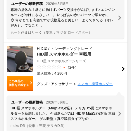
ユーザーの最新投稿
2026年8月8日
怒涛の盆休み！暑さに負けずパーツ交換をがんばります♪ エンジン
ルームがやけにさみしい…。やっぱあの赤いパーツで華やかに…
😊 何かとても高価ですが現物見ると美しい…よくできてる（オレ
好み）。てなこと ...
もーと@まはりーく
（愛車：マツダ ロードスター）
HID屋 / トレーディングトレード
HID屋 スマホホルダー 車載用
HID屋 スマホホルダーシリーズ
-
（2件）
購入価格：4,280円
この商品の
グッズ・アクセサリー
スマホ・携帯ホルダー
価格を比較する
ユーザーの最新投稿
2026年8月8日
HID屋 スマホホルダー（MagSafe対応） デリカD:5用にスマホホ
ルダーを新調しました。 今回選んだのは HID屋 MagSafe対応 車載
スマホホルダー。 ゲル吸盤＋真空吸着タイプなの ...
muku D5
（愛車：三菱 デリカD:5）