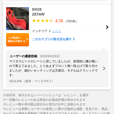
BRIDE
ZETAⅣ
4.76
（757件）
インテリア
シート
この商品の
このカテゴリの取付店を探す
価格を比較する
ユーザーの最新投稿
2026年8月8日
マツダスピードのシートに戻していましたが、絶望的に腰が痛い
ので変えてみました。とりあえずフロント側一段上げて取り付け
ましたが、細かいセッティングは又後日。モデルはクラシックで
す。
SEALINE
（愛車：マツダ RX-7）
※自作等、表示されないパーツレビューは「レビュー」を選択
※一定数のレビューがある商品のみ製品評価が表示されます。
※レビュー数や表示順は前日分が翌日の日中に反映されます。
※レビューは実際にユーザーが使用した際の主観的な感想・意見です。 商品・
サービスの価値を客観的に評価するものではありません。あくまでも一つの参