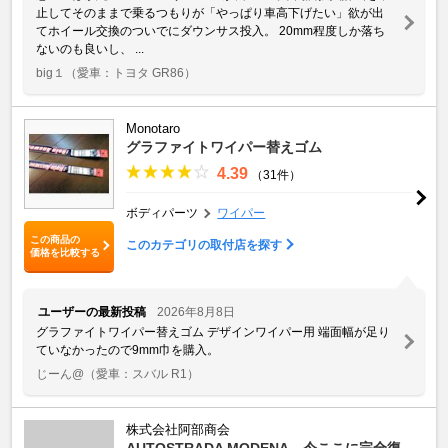
止してそのままで乗るつもりが「やっぱり車高下げたい」欲が出
てホイール交換のついでにダウンサス投入。 20mm程度しか落ち
ないのも良いし、 ...
big１
（愛車：トヨタ GR86）
Monotaro
グラファイトワイパー替えゴム
4.39
（31件）
ボディパーツ
ワイパー
この商品の
このカテゴリの取付店を探す
価格を比較する
ユーザーの最新投稿
2026年8月8日
グラファイトワイパー替えゴム デザインワイパー用 端面幅が足り
ていなかったので9mm巾を購入。
じーん@
（愛車：スバル R1）
株式会社阿部商会
AUTOSTRADA MODENA、今ここに完全復