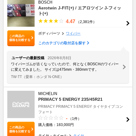
BOSCH
Aerotwin J-FIT(+) / エアロツイン J-フィッ
ト(+)
4.47
（2,381件）
ボディパーツ
ワイパー
この商品の
価格を比較する
このカテゴリの取付店を探す
ユーザーの最新投稿
2026年8月8日
ワイパーゴムが古くなっていたので、何となくBOSCHのワイパー
に変えてみました。 サイズは475mm・380mmです。
TW-TT
（愛車：ホンダ N-ONE）
MICHELIN
PRIMACY 5 ENERGY 235/45R21
PRIMACY
PRIMACY 5 ENERGY
タイヤタイプ:コン
フォート
-
（1件）
購入価格：183,000円
この商品の
価格を比較する
タイヤ・ホイール
タイヤ