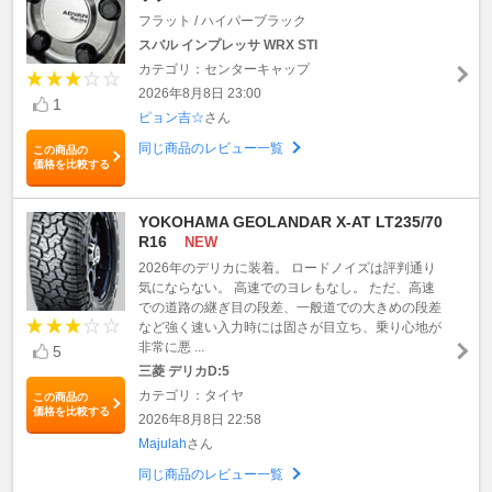
フラット / ハイパーブラック
スバル インプレッサ WRX STI
カテゴリ：センターキャップ
2026年8月8日 23:00
1
ピョン吉☆
さん
同じ商品のレビュー一覧
この商品の
価格を比較する
YOKOHAMA GEOLANDAR X-AT LT235/70
R16
NEW
2026年のデリカに装着。 ロードノイズは評判通り
気にならない。 高速でのヨレもなし。 ただ、高速
での道路の継ぎ目の段差、一般道での大きめの段差
など強く速い入力時には固さが目立ち、乗り心地が
非常に悪 ...
5
三菱 デリカD:5
カテゴリ：タイヤ
この商品の
価格を比較する
2026年8月8日 22:58
Majulah
さん
同じ商品のレビュー一覧