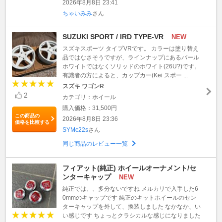
2026年8月8日 23:41
ちゃいみみ
さん
SUZUKI SPORT / IRD TYPE-VR
NEW
スズキスポーツ タイプVRです。 カラーは塗り替え
品ではなさそうですが、ラインナップにあるパール
ホワイトではなくソリッドのホワイト(26U?)です。
有識者の方によると、カップカー(Kei スポー ...
スズキ ワゴンR
2
カテゴリ：ホイール
購入価格：31,500円
この商品の
2026年8月8日 23:36
価格を比較する
SYMc22s
さん
同じ商品のレビュー一覧
フィアット(純正) ホイールオーナメント/セ
ンターキャップ
NEW
純正では、、多分ないですね メルカリで入手した6
0mmのキャップです 純正のキットホイールのセン
ターキャップを外して、換装しました なかなか、い
い感じです ちょっとクラシカルな感じになりました