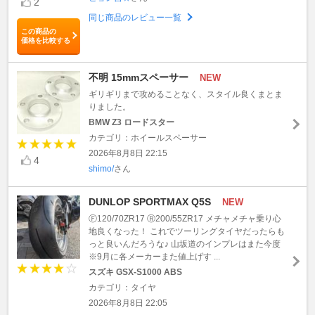
2
同じ商品のレビュー一覧
この商品の
価格を比較する
不明 15mmスペーサー
NEW
ギリギリまで攻めることなく、スタイル良くまとま
りました。
BMW Z3 ロードスター
カテゴリ：ホイールスペーサー
2026年8月8日 22:15
4
shimo/
さん
DUNLOP SPORTMAX Q5S
NEW
Ⓕ120/70ZR17 Ⓡ200/55ZR17 メチャメチャ乗り心
地良くなった！ これでツーリングタイヤだったらも
っと良いんだろうな♪ 山坂道のインプレはまた今度
※9月に各メーカーまた値上げす ...
スズキ GSX-S1000 ABS
カテゴリ：タイヤ
2026年8月8日 22:05