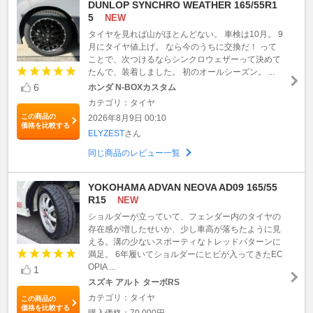
DUNLOP SYNCHRO WEATHER 165/55R1
5
NEW
タイヤを見れば山がほとんどない。 車検は10月。 9
月にタイヤ値上げ。 なら今のうちに交換だ！ って
ことで、次つけるならシンクロウェザーって決めて
たんで、装着しました。 初のオールシーズン。 ...
6
ホンダ N-BOXカスタム
カテゴリ：タイヤ
この商品の
2026年8月9日 00:10
価格を比較する
ELYZEST
さん
同じ商品のレビュー一覧
YOKOHAMA ADVAN NEOVA AD09 165/55
R15
NEW
ショルダーが立っていて、フェンダー内のタイヤの
存在感が増したせいか、少し車高が落ちたように見
える。溝の少ないスポーティなトレッドパターンに
満足。 6年履いてショルダーにヒビが入ってきたEC
OPIA ...
1
スズキ アルト ターボRS
カテゴリ：タイヤ
この商品の
価格を比較する
購入価格：70,000円