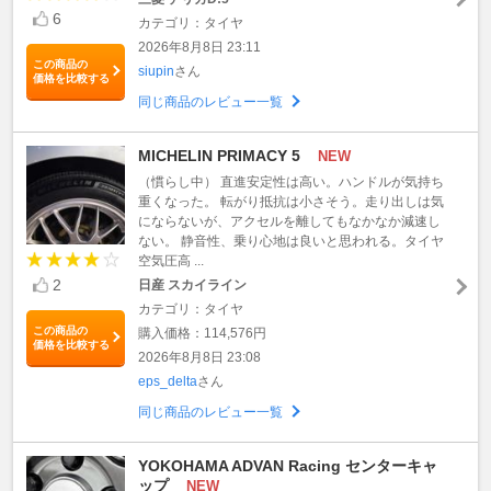
6
カテゴリ：タイヤ
2026年8月8日 23:11
この商品の
siupin
さん
価格を比較する
同じ商品のレビュー一覧
MICHELIN PRIMACY 5
NEW
（慣らし中） 直進安定性は高い。ハンドルが気持ち
重くなった。 転がり抵抗は小さそう。走り出しは気
にならないが、アクセルを離してもなかなか減速し
ない。 静音性、乗り心地は良いと思われる。タイヤ
空気圧高 ...
2
日産 スカイライン
カテゴリ：タイヤ
この商品の
購入価格：114,576円
価格を比較する
2026年8月8日 23:08
eps_delta
さん
同じ商品のレビュー一覧
YOKOHAMA ADVAN Racing センターキャ
ップ
NEW