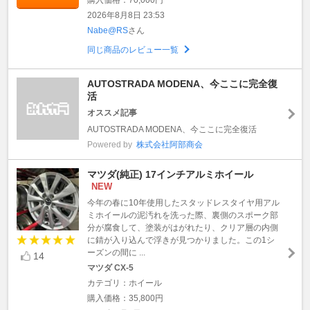
2026年8月8日 23:53
Nabe@RS
さん
同じ商品のレビュー一覧
AUTOSTRADA MODENA、今ここに完全復
活
オススメ記事
AUTOSTRADA MODENA、今ここに完全復活
Powered by
株式会社阿部商会
マツダ(純正) 17インチアルミホイール
NEW
今年の春に10年使用したスタッドレスタイヤ用アル
ミホイールの泥汚れを洗った際、裏側のスポーク部
分が腐食して、塗装がはがれたり、クリア層の内側
に錆が入り込んで浮きが見つかりました。この1シ
ーズンの間に ...
14
マツダ CX-5
カテゴリ：ホイール
購入価格：35,800円