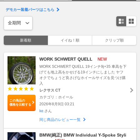
デモカー装着パーツはこちら
新着順
イイね！順
クリップ順
WORK SCHWERT QUELL
NEW
WORK SCHWERT QUELL 19インチ9j+35 車高を下
げても地上高をかせげる19インチにしました ヤフ
オクでちょうど良さげなホイールサイズを見つけ購
入
レクサス CT
カテゴリ：ホイール
この商品の
2026年8月9日 03:21
価格を比較する
ke.
さん
同じ商品のレビュー一覧
BMW(純正) BMW Individual Y-Spoke Styli