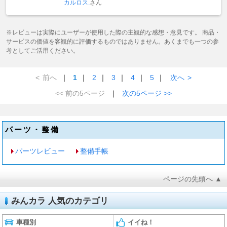
カルロス.
さん
※レビューは実際にユーザーが使用した際の主観的な感想・意見です。 商品・
サービスの価値を客観的に評価するものではありません。あくまでも一つの参
考としてご活用ください。
<
前へ
｜
1
｜
2
｜
3
｜
4
｜
5
｜
次へ
>
<< 前の5ページ
｜
次の5ページ >>
パーツ・整備
パーツレビュー
整備手帳
ページの先頭へ ▲
みんカラ 人気のカテゴリ
車種別
イイね！