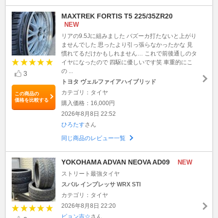
MAXTREK FORTIS T5 225/35ZR20
NEW
リアの9.5Jに組みました バズーカ打たないと上がり
ませんでした 思ったより引っ張らなかったかな 見
慣れてるだけかもしれません… これで前後通しのタ
イヤになったので 四駆に優しいです笑 車重的にこ
の ...
3
トヨタ ヴェルファイアハイブリッド
カテゴリ：タイヤ
この商品の
価格を比較する
購入価格：16,000円
2026年8月8日 22:52
ひろたす
さん
同じ商品のレビュー一覧
YOKOHAMA ADVAN NEOVA AD09
NEW
ストリート最強タイヤ
スバル インプレッサ WRX STI
カテゴリ：タイヤ
2026年8月8日 22:20
ピョン吉☆
さん