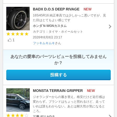
BADX D.O.S DEEP RIVAGE
NEW
165/45R16 純正車高では少しかっこ悪いですが、見
た目はとてもよい感じです
ホンダ N-WGNカスタム
カテゴリ：タイヤ・ホイールセット
2026年8月8日 23:17
1
フッキムキムキ
さん
あなたの愛車のパーツレビューを投稿してみません
か？
投稿する
MONSTA TERRAIN GRIPPER
NEW
ジオランダーからの履き替え。格安だけど走行感は
変わらず。ブランドはちょっと照れるけど、走って
いれば誰もわからない。あとは耐久性が気になると
ころ。
三菱 デリカD:5