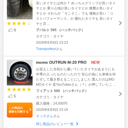
良いタイヤとは何か？ めっちゃグリップが良いタイ
ヤとか 乗り心地が良いタイヤとか 燃費が良いタイ
ヤとか それらが「そこそこ」でも 価格が安い「コ
ストパフォーマンス」が 優れたタイヤも 良いタイ
ヤと言 ...
8
アバルト 595 （ハッチバック）
カテゴリ：タイヤ
2026年8月8日 23:23
Transporteur
さん
momo OUTRUN M-20 PRO
NEW
お迎えした当初から履いていたタイヤがあまりにも
年季の入ったものだったので 安心の為にも車検を待
たずして履き替えることにしました 選んだのはMO
MOタイヤ 某YouTuberさん（？）が押していたこ ...
フィアット 500 （ハッチバック）
5
カテゴリ：タイヤ
購入価格：24,000円
この商品の
2026年8月8日 23:19
価格を比較する
そっそさん
さん
同じ商品のレビュー一覧