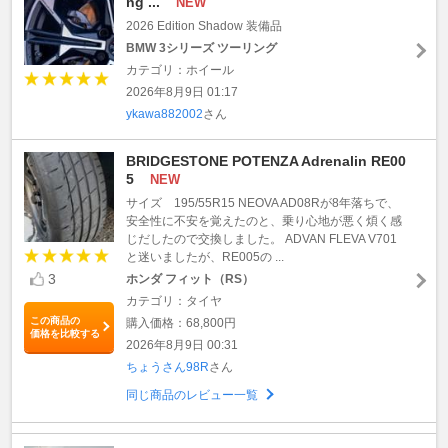
ng ...
NEW
2026 Edition Shadow 装備品
BMW 3シリーズ ツーリング
カテゴリ：ホイール
2026年8月9日 01:17
ykawa882002
さん
BRIDGESTONE POTENZA Adrenalin RE00
5
NEW
サイズ 195/55R15 NEOVA AD08Rが8年落ちで、
安全性に不安を覚えたのと、乗り心地が悪く煩く感
じだしたので交換しました。 ADVAN FLEVA V701
と迷いましたが、RE005の ...
3
ホンダ フィット（RS）
カテゴリ：タイヤ
この商品の
購入価格：68,800円
価格を比較する
2026年8月9日 00:31
ちょうさん98R
さん
同じ商品のレビュー一覧