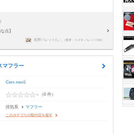
日
満な点】
長野パレット(-｡-;
（愛車：スズキ パレットSW）
スマフラー
Cars navi1
（0 件）
-
排気系
マフラー
このカテゴリの取付店を探す