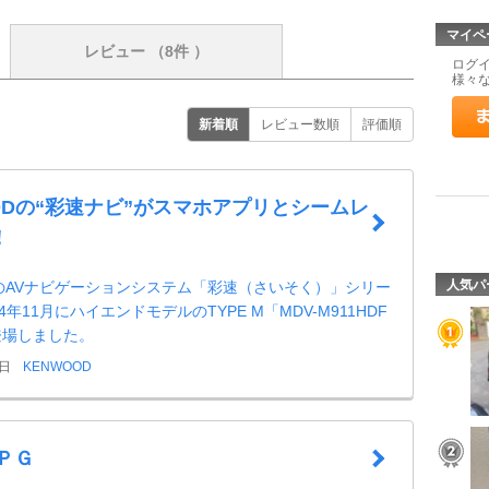
マイペ
レビュー
（8件 ）
ログ
様々
新着順
レビュー数順
評価順
ODの“彩速ナビ”がスマホアプリとシームレ
！
人気パ
DのAVナビゲーションシステム「彩速（さいそく）」シリー
4年11月にハイエンドモデルのTYPE M「MDV-M911HDF
登場しました。
9日
KENWOOD
ＰＧ