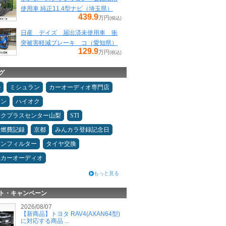
使用車 純正11.4型ナビ（埼玉県）
439.9
万円
(税込)
日産 デイズ 届出済未使用車 衝
突被害軽減ブレーキ コ（愛知県）
129.9
万円
(税込)
グ
ル
ミシュラン
カーオーディオ専門店
コン
ハイオク
ックプラスセンター山梨
STI
＆燃費記録
京都
みんカラ登録記念日
コンフィルター
タイヤ交換
県カーオーディオ
もっと見る
ト・キャンペーン
2026/08/07
【新商品】トヨタ RAV4(AXAN64型)
に対応する商品 ...