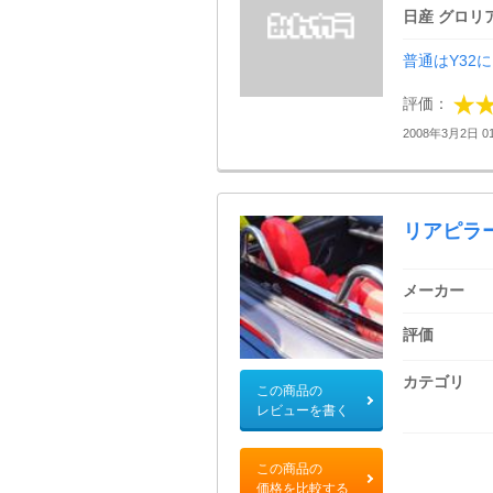
日産 グロリ
普通はY32
評価：
2008年3月2日 01
リアピラ
メーカー
評価
カテゴリ
この商品の
レビューを書く
この商品の
価格を比較する