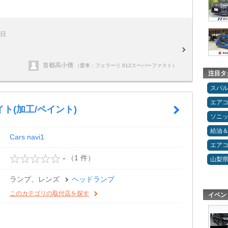
8日
首都高小僧
（愛車：フェラーリ 812スーパーファスト）
注目タ
スバ
エア
ト(加工/ペイント)
ソニ
給油
Cars navi1
エア
（1 件）
-
山梨
ランプ、レンズ
ヘッドランプ
このカテゴリの取付店を探す
イベン