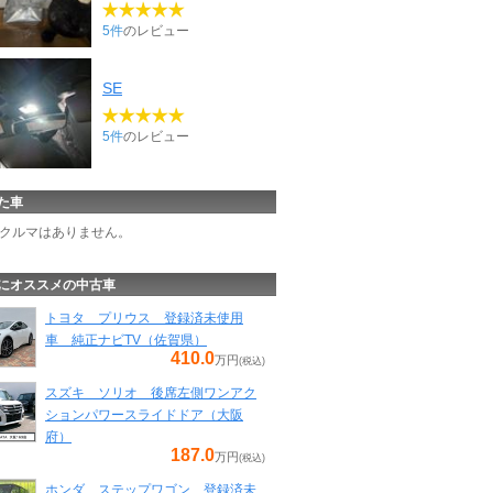
5件
のレビュー
SE
5件
のレビュー
た車
クルマはありません。
にオススメの中古車
トヨタ プリウス 登録済未使用
車 純正ナビTV（佐賀県）
410.0
万円
(税込)
スズキ ソリオ 後席左側ワンアク
ションパワースライドドア（大阪
府）
187.0
万円
(税込)
ホンダ ステップワゴン 登録済未