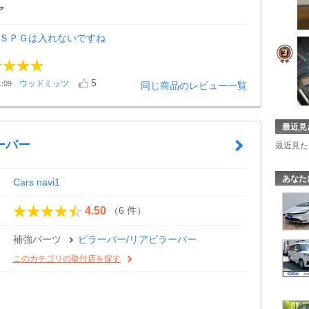
ア
にＳＰＧは入れないですね
5
ウッドミッツ
:09
同じ商品のレビュー一覧
最近見
ーバー
最近見た
あなた
Cars navi1
（6 件）
4.50
補強パーツ
ピラーバー/リアピラーバー
このカテゴリの取付店を探す