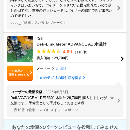
ィングはいまいちで、バイザーを下さないと固定出来ないので少
し面倒です。 前車の純正シェードはバイザーの隙間で固定出来た
ので楽でした。
popo_
（愛車：スバル レヴォーグ）
Defi
Defi-Link Meter ADVANCE A1 水温計
4.89
（118件）
購入価格：29,700円
メーター
水温計
この商品の
価格を比較する
このカテゴリの取付店を探す
ユーザーの最新投稿
2026年8月6日
Defi ADVANCE A1 DF15301 水温計 29,700円 購入しましたが、未
交換です。 予備品として手持ちしておきます😅
白夜10番
（愛車：スズキ スイフトスポーツ）
あなたの愛車のパーツレビューを投稿してみません