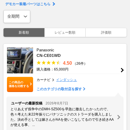
デモカー装着パーツはこちら
新着順
レビュー数順
評価順
Panasonic
CN-CE01WD
4.50
（26件）
購入価格：65,000円
カーナビ
インダッシュ
この商品の
価格を比較する
このカテゴリの取付店を探す
ユーザーの最新投稿
2026年8月7日
とりあえず係争中のDMH-SZ500を早急に撤去したかったので、
色々考えた末22年振りにパナソニックのストラーダを購入しまし
た。決め手としては嫁さんがAAを使いこなしてるので引き続きAA
が使える事、 ...