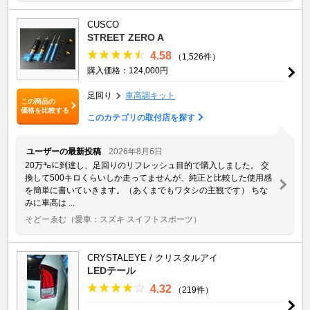
CUSCO
STREET ZERO A
4.58
（1,526件）
購入価格：124,000円
足回り
車高調キット
この商品の
価格を比較する
このカテゴリの取付店を探す
ユーザーの最新投稿
2026年8月6日
20万㌔に到達し、足回りのリフレッシュ目的で購入しました。 交
換して500キロくらいしか走ってませんが、純正と比較した使用感
を簡単に書いていきます。（あくまでもワタシの主観です） ちな
みに車高は ...
そどーゑむ
（愛車：スズキ スイフトスポーツ）
CRYSTALEYE / クリスタルアイ
LEDテール
4.32
（219件）