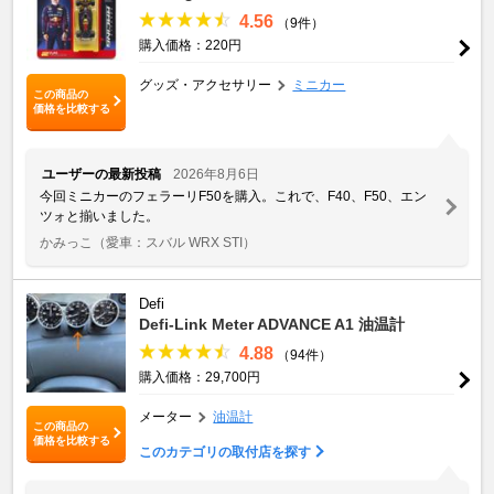
4.56
（9件）
購入価格：220円
グッズ・アクセサリー
ミニカー
この商品の
価格を比較する
ユーザーの最新投稿
2026年8月6日
今回ミニカーのフェラーリF50を購入。これで、F40、F50、エン
ツォと揃いました。
かみっこ
（愛車：スバル WRX STI）
Defi
Defi-Link Meter ADVANCE A1 油温計
4.88
（94件）
購入価格：29,700円
メーター
油温計
この商品の
価格を比較する
このカテゴリの取付店を探す