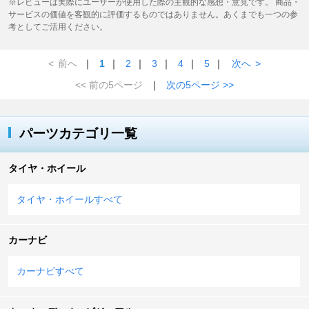
※レビューは実際にユーザーが使用した際の主観的な感想・意見です。 商品・
サービスの価値を客観的に評価するものではありません。あくまでも一つの参
考としてご活用ください。
<
前へ
｜
1
｜
2
｜
3
｜
4
｜
5
｜
次へ
>
<< 前の5ページ
｜
次の5ページ >>
パーツカテゴリ一覧
タイヤ・ホイール
タイヤ・ホイールすべて
カーナビ
カーナビすべて