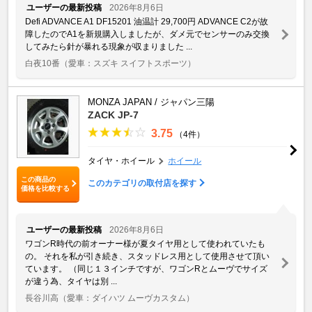
ユーザーの最新投稿
2026年8月6日
Defi ADVANCE A1 DF15201 油温計 29,700円 ADVANCE C2が故
障したのでA1を新規購入しましたが、ダメ元でセンサーのみ交換
してみたら針が暴れる現象が収まりました ...
白夜10番
（愛車：スズキ スイフトスポーツ）
MONZA JAPAN / ジャパン三陽
ZACK JP-7
3.75
（4件）
タイヤ・ホイール
ホイール
この商品の
このカテゴリの取付店を探す
価格を比較する
ユーザーの最新投稿
2026年8月6日
ワゴンR時代の前オーナー様が夏タイヤ用として使われていたも
の。 それを私が引き続き、スタッドレス用として使用させて頂い
ています。 （同じ１３インチですが、ワゴンRとムーヴでサイズ
が違う為、タイヤは別 ...
長谷川高
（愛車：ダイハツ ムーヴカスタム）