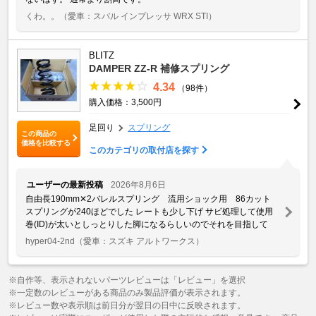
くわ。。
（愛車：スバル インプレッサ WRX STI）
BLITZ
DAMPER ZZ-R 補修スプリング
4.34
（98件）
購入価格：3,500円
足回り
スプリング
この商品の
価格を比較する
このカテゴリの取付店を探す
ユーザーの最新投稿
2026年8月6日
自由長190mm✕2バレルスプリング 流用ショック用 86カット
スプリングが240ほどでした レートも少し下げ サビ処理して使用
巻(ID)が太いとしっとりした脚になるらしいのでそれを目指して
hyper04-2nd
（愛車：スズキ アルトワークス）
※自作等、表示されないパーツレビューは「レビュー」を選択
※一定数のレビューがある商品のみ製品評価が表示されます。
※レビュー数や表示順は前日分が翌日の日中に反映されます。