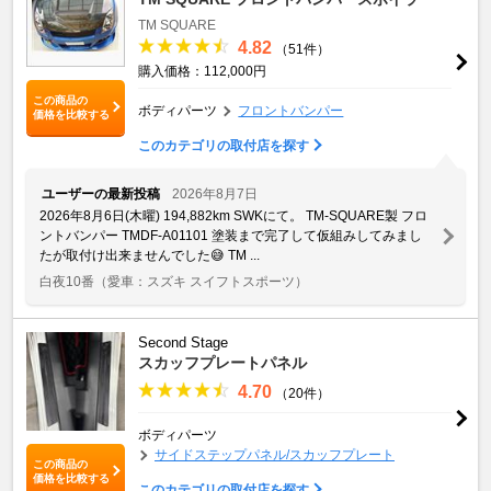
TM SQUARE
4.82
（51件）
購入価格：112,000円
この商品の
ボディパーツ
フロントバンパー
価格を比較する
このカテゴリの取付店を探す
ユーザーの最新投稿
2026年8月7日
2026年8月6日(木曜) 194,882km SWKにて。 TM-SQUARE製 フロ
ントバンパー TMDF-A01101 塗装まで完了して仮組みしてみまし
たが取付け出来ませんでした😅 TM ...
白夜10番
（愛車：スズキ スイフトスポーツ）
Second Stage
スカッフプレートパネル
4.70
（20件）
ボディパーツ
サイドステップパネル/スカッフプレート
この商品の
価格を比較する
このカテゴリの取付店を探す