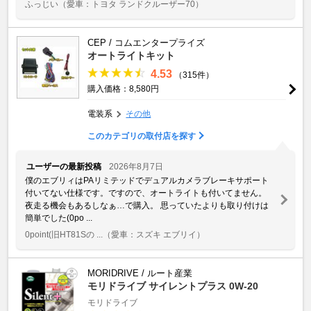
ふっじい
（愛車：トヨタ ランドクルーザー70）
CEP / コムエンタープライズ
オートライトキット
4.53
（315件）
購入価格：8,580円
電装系
その他
このカテゴリの取付店を探す
ユーザーの最新投稿
2026年8月7日
僕のエブリィはPAリミテッドでデュアルカメラブレーキサポート
付いてない仕様です。ですので、オートライトも付いてません。
夜走る機会もあるしなぁ…で購入。 思っていたよりも取り付けは
簡単でした(0po ...
0point(旧HT81Sの ...
（愛車：スズキ エブリイ）
MORIDRIVE / ルート産業
モリドライブ サイレントプラス 0W-20
モリドライブ