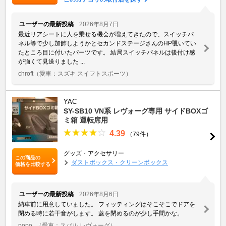
ユーザーの最新投稿
2026年8月7日
最近リアシートに人を乗せる機会が増えてきたので、スイッチパ
ネル等で少し加飾しようかとセカンドステージさんのHP覗いてい
たところ目に付いたパーツです。 結局スイッチパネルは後付け感
が強くて見送りました ...
chroft
（愛車：スズキ スイフトスポーツ）
YAC
SY-SB10 VN系 レヴォーグ専用 サイドBOXゴ
ミ箱 運転席用
4.39
（79件）
グッズ・アクセサリー
この商品の
ダストボックス・クリーンボックス
価格を比較する
ユーザーの最新投稿
2026年8月6日
納車前に用意していました。 フィッティングはそこそこでドアを
閉める時に若干音がします。 蓋を閉めるのが少し手間かな。
popo_
（愛車：スバル レヴォーグ）