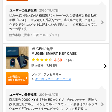
ユーザーの最新投稿
2026年8月7日
〇カーボン調シボ付き樹脂製ナンバーベース 〇普通車と軽自動車
兼用 〇234ｇ ☆安定した品質なので、過去車でも使ってきた。
☆ギラギラしたメッキは好まないので良し。 ☆車種によっては
カッコ悪く見 ...
他力本願
（愛車：三菱 コルトプラス）
MUGEN / 無限
MUGEN SMART KEY CASE
4.60
（48件）
購入価格：7,998円
グッズ・アクセサリー
この商品の
キーホルダー・キーケース
価格を比較する
ユーザーの最新投稿
2026年8月7日
商品番号 90000-XYM -374A-RD Aタイプ 赤のステッチ 裏地も
赤 表側はリアルカーボンとウルトラスウェード 裏側はウルトラス
ウェード FITのスマートキーにピッタリ。 とても格好良 ...