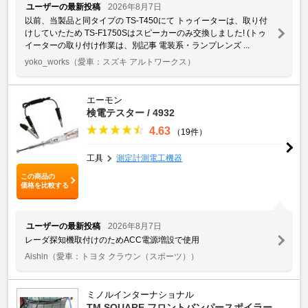
ユーザーの最新投稿
2026年8月7日
以前、当製品と同タイプの TS-T450にて トゥイーターは、取り付
けしていたため TS-F1750Sはスピーカーのみ交換しました! (トゥ
イーターの取り付け作業は、別記事 電装系・ランプレンズ ...
yoko_works
（愛車：スズキ アルトワークス）
エーモン
検電テスター / 4932
4.63
（19件）
工具
測定計測電工機器
この商品の
価格を比較する
ユーザーの最新投稿
2026年8月7日
レーダ探知機取付けのためACC電源増設で使用
Aishin
（愛車：トヨタ クラウン（スポーツ））
ミノルインターナショナル
TM SQUARE フロントバンパースポイラー