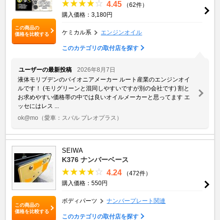
4.45
（62件）
購入価格：3,180円
この商品の
ケミカル系
エンジンオイル
価格を比較する
このカテゴリの取付店を探す
ユーザーの最新投稿
2026年8月7日
液体モリブデンのパイオニアメーカー ルート産業のエンジンオイ
ルです！ (モリグリーンと混同しやすいですが別の会社です) 割と
お求めやすい価格帯の中では良いオイルメーカーと思ってます エ
ッセにはレス ...
ok@mo
（愛車：スバル プレオプラス）
SEIWA
K376 ナンバーベース
4.24
（472件）
購入価格：550円
ボディパーツ
ナンバープレート関連
この商品の
価格を比較する
このカテゴリの取付店を探す