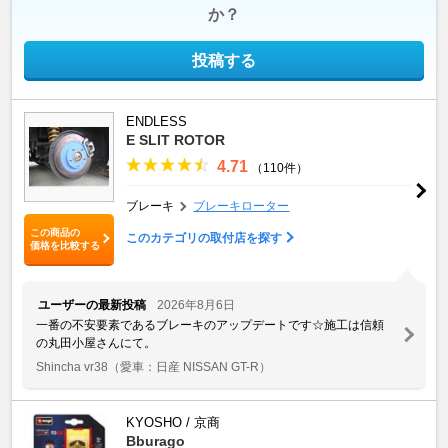
か？
投稿する
ENDLESS
E SLIT ROTOR
4.71
（110件）
ブレーキ
ブレーキローター
この商品の
このカテゴリの取付店を探す
価格を比較する
ユーザーの最新投稿
2026年8月6日
一番の不安要素であるブレーキのアップデートです☆施工は信頼
の丸田小屋さんにて。
Shincha vr38
（愛車：日産 NISSAN GT-R）
KYOSHO / 京商
Bburago