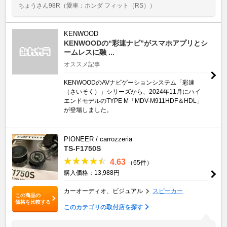
ちょうさん98R
（愛車：ホンダ フィット（RS））
KENWOOD
KENWOODの“彩速ナビ”がスマホアプリとシ
ームレスに融 ...
オススメ記事
KENWOODのAVナビゲーションシステム「彩速
（さいそく）」シリーズから、2024年11月にハイ
エンドモデルのTYPE M「MDV-M911HDF＆HDL」
が登場しました。
PIONEER / carrozzeria
TS-F1750S
4.63
（65件）
購入価格：13,988円
カーオーディオ、ビジュアル
スピーカー
この商品の
価格を比較する
このカテゴリの取付店を探す