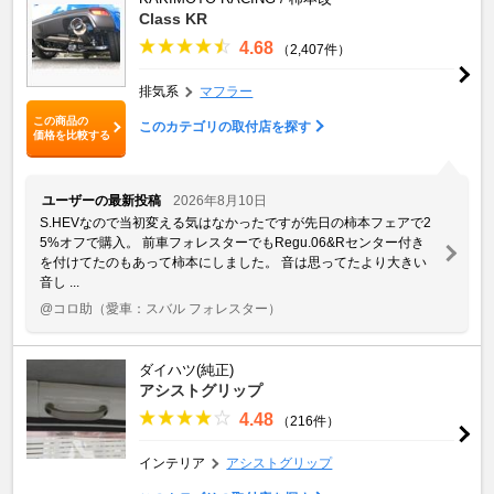
Class KR
4.68
（2,407件）
排気系
マフラー
この商品の
このカテゴリの取付店を探す
価格を比較する
ユーザーの最新投稿
2026年8月10日
S.HEVなので当初変える気はなかったですが先日の柿本フェアで2
5%オフで購入。 前車フォレスターでもRegu.06&Rセンター付き
を付けてたのもあって柿本にしました。 音は思ってたより大きい
音し ...
@コロ助
（愛車：スバル フォレスター）
ダイハツ(純正)
アシストグリップ
4.48
（216件）
インテリア
アシストグリップ