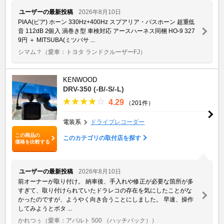
ユーザーの最新投稿
2026年8月10日
PIAA(ピア) ホーン 330Hz+400Hz スプアリア・バスホーン 超重低
音 112dB 2個入 渦巻き型 車検対応 アースハーネス同梱 HO-9 327
9円 ＋ MITSUBA(ミツバサ ...
シマム？
（愛車：トヨタ ランドクルーザーFJ）
KENWOOD
DRV-350 (-B/-S/-L)
4.29
（201件）
電装系
ドライブレコーダー
この商品の
このカテゴリの取付店を探す
価格を比較する
ユーザーの最新投稿
2026年8月10日
前オーナーが取り付け。 納車後、手入れや修正が必要な箇所が多
すぎて、取り付けられていたドラレコの存在を気にしたことがな
かったのですが、ようやく向き合うことにしました。 早速、操作
してみようとボタ ...
かれつぅ
（愛車：アバルト 500 （ハッチバック））