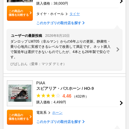
購入価格：38,000円
この商品の
タイヤ・ホイール
タイヤ
価格を比較する
このカテゴリの取付店を探す
ユーザーの最新投稿
2026年8月10日
ダンロップ LM705（非ルマン）からの6年ぶりの更新。静粛性・
乗り心地共に実感できるレベルで改善して満足です。ネット購入
で製造年は選択できないものでしたが、4本とも26年製で安心で
す。
びばしおん
（愛車：マツダ デミオ）
PIAA
スピアリア・バスホーン / HO-9
4.46
（432件）
購入価格：4,499円
電装系
ホーン
この商品の
価格を比較する
このカテゴリの取付店を探す