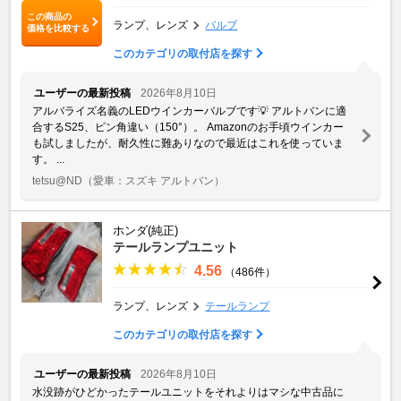
この商品の
ランプ、レンズ
バルブ
価格を比較する
このカテゴリの取付店を探す
ユーザーの最新投稿
2026年8月10日
アルバライズ名義のLEDウインカーバルブです💡 アルトバンに適
合するS25、ピン角違い（150°）。 Amazonのお手頃ウインカー
も試しましたが、耐久性に難ありなので最近はこれを使っていま
す。 ...
tetsu@ND
（愛車：スズキ アルトバン）
ホンダ(純正)
テールランプユニット
4.56
（486件）
ランプ、レンズ
テールランプ
このカテゴリの取付店を探す
ユーザーの最新投稿
2026年8月10日
水没跡がひどかったテールユニットをそれよりはマシな中古品に