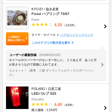
KYO-EI / 協永産業
Fixed ハブリング 73/67
Fixed
4.30
（131件）
タイヤ・ホイール
ハブセントリックリング
この商品の
価格を比較する
このカテゴリの取付店を探す
ユーザーの最新投稿
2026年8月10日
ホイールやスペーサーのセンター出しに。 とりあえず、あった方
が良さそうなので前後に入れてます。
Ｓｐａｒｋ！
（愛車：三菱 ギャランフォルティススポーツバッ
ク）
POLARG / 日星工業
LEDバルブ S25
POLARG
4.40
（43件）
購入価格：2,533円