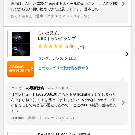
理由は、AI。 ZC33Sに適合するホイールの多いこと…。 AIに相談
しながら良い買い物ができたと思ってます。 基本この ...
あっきらきん
（愛車：スズキ スイフトスポーツ）
らいと兄弟。
LEDトランクランプ
5.00
（7件）
ランプ、レンズ
LED
この商品の
このカテゴリの取付店を探す
価格を比較する
ユーザーの最新投稿
2026年8月10日
【再レビュー】(2026/08/10) こちらも現在は閉業？してしまった
んですかね？(サイトは残ってますけど) いつだかなにかの件で問
い合わせしても音信不通だったので… ここのLED製品は熱も持た
ず ...
tomonor
（愛車：トヨタ ヤリスクロス）
KAKIMOTO RACING / 柿本改