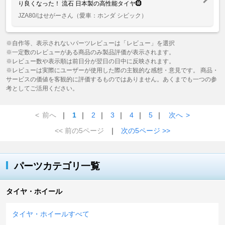
り良くなった！ 流石 日本製の高性能タイヤ🛞
JZA80/はせがーさん
（愛車：ホンダ シビック）
※自作等、表示されないパーツレビューは「レビュー」を選択
※一定数のレビューがある商品のみ製品評価が表示されます。
※レビュー数や表示順は前日分が翌日の日中に反映されます。
※レビューは実際にユーザーが使用した際の主観的な感想・意見です。 商品・
サービスの価値を客観的に評価するものではありません。あくまでも一つの参
考としてご活用ください。
<
前へ
｜
1
｜
2
｜
3
｜
4
｜
5
｜
次へ
>
<< 前の5ページ
｜
次の5ページ >>
パーツカテゴリ一覧
タイヤ・ホイール
タイヤ・ホイールすべて