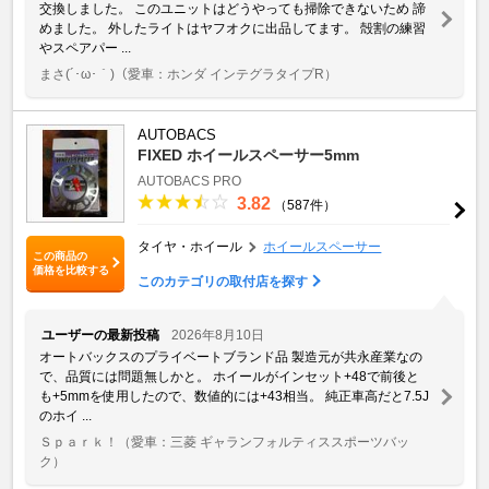
交換しました。 このユニットはどうやっても掃除できないため 諦
めました。 外したライトはヤフオクに出品してます。 殻割の練習
やスペアパー ...
まさ(´･ω･｀)
（愛車：ホンダ インテグラタイプR）
AUTOBACS
FIXED ホイールスペーサー5mm
AUTOBACS PRO
3.82
（587件）
タイヤ・ホイール
ホイールスペーサー
この商品の
価格を比較する
このカテゴリの取付店を探す
ユーザーの最新投稿
2026年8月10日
オートバックスのプライベートブランド品 製造元が共永産業なの
で、品質には問題無しかと。 ホイールがインセット+48で前後と
も+5mmを使用したので、数値的には+43相当。 純正車高だと7.5J
のホイ ...
Ｓｐａｒｋ！
（愛車：三菱 ギャランフォルティススポーツバッ
ク）