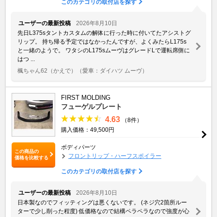
このカテゴリの取付店を探す
ユーザーの最新投稿
2026年8月10日
先日L375sタントカスタムの解体に行った時に付いてたアシストグ
リップ。 持ち帰る予定ではなかったんですが、よくみたらL175s
と一緒のようで。 ワタシのL175sムーヴはグレードLで運転席側に
はつ ...
楓ちゃん62（かえで）
（愛車：ダイハツ ムーヴ）
FIRST MOLDING
フューゲルプレート
4.63
（8件）
購入価格：49,500円
ボディパーツ
この商品の
フロントリップ・ハーフスポイラー
価格を比較する
このカテゴリの取付店を探す
ユーザーの最新投稿
2026年8月10日
日本製なのでフィッティングは悪くないです。 (ネジ穴2箇所ルー
ターで少し削った程度) 低価格なので結構ペラペラなので強度が心