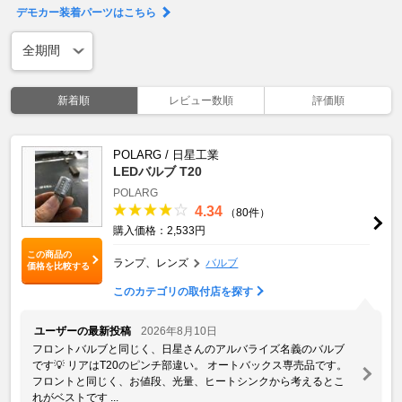
デモカー装着パーツはこちら
新着順
レビュー数順
評価順
POLARG / 日星工業
LEDバルブ T20
POLARG
4.34
（80件）
購入価格：2,533円
この商品の
ランプ、レンズ
バルブ
価格を比較する
このカテゴリの取付店を探す
ユーザーの最新投稿
2026年8月10日
フロントバルブと同じく、日星さんのアルバライズ名義のバルブ
です💡 リアはT20のピンチ部違い。 オートバックス専売品です。
フロントと同じく、お値段、光量、ヒートシンクから考えるとこ
れがベストです ...