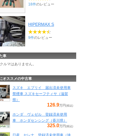
18件
のレビュー
HIPERMAX S
9件
のレビュー
た車
クルマはありません。
にオススメの中古車
スズキ エブリイ 届出済未使用車
禁煙車 スズキセーフティサ（滋賀
県）
126.9
万円
(税込)
ホンダ ヴェゼル 登録済未使用
車 ホンダセンシング（香川県）
325.0
万円
(税込)
日産 セレナ 登録済未使用車（埼