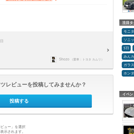
注目タ
モニ
ソニ
9日
STI
みん
Shozo
（愛車：トヨタ カムリ）
ガラ
ホン
ーツレビューを投稿してみませんか？
イベン
投稿する
レビュー」を選択
が表示されます。