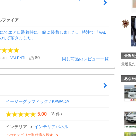
ルファイア
んにてエアロ装着時に一緒に装着しました。 特注で『VAL
ゴ入れて頂きました。
最近見
80
VALENTI
8:01
同じ商品のレビュー一覧
最近見た
あなた
イージーグラフィック / KAWADA
（8 件）
5.00
インテリア
インテリアパネル
このカテゴリの取付店を探す