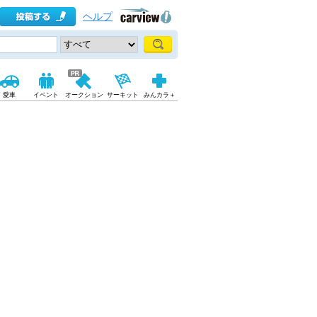
ヘルプ
愛車
イベント
オークション
サーキット
みんカラ＋