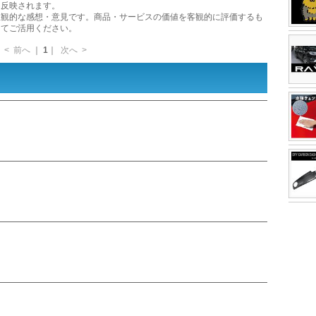
に反映されます。
主観的な感想・意見です。商品・サービスの価値を客観的に評価するも
してご活用ください。
<
前へ
｜
1
｜
次へ
>