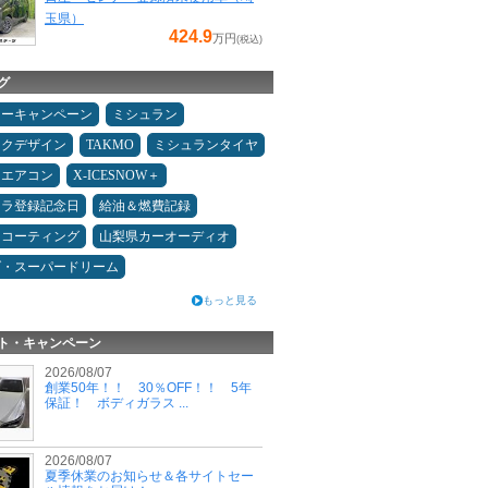
玉県）
424.9
万円
(税込)
グ
ターキャンペーン
ミシュラン
ックデザイン
TAKMO
ミシュランタイヤ
エアコン
X-ICESNOW＋
カラ登録記念日
給油＆燃費記録
スコーティング
山梨県カーオーディオ
ダ・スーパードリーム
もっと見る
ト・キャンペーン
2026/08/07
創業50年！！ 30％OFF！！ 5年
保証！ ボディガラス ...
2026/08/07
夏季休業のお知らせ＆各サイトセー