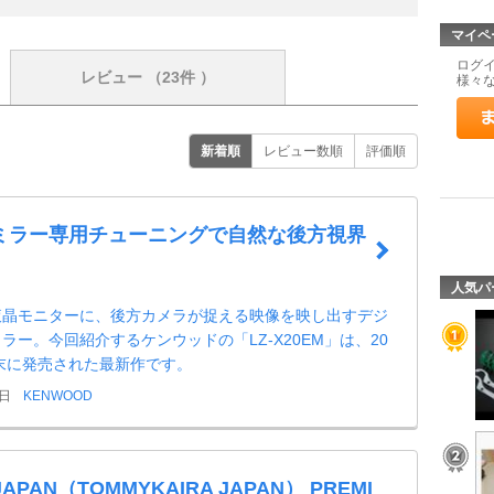
マイペ
ログ
レビュー
（23件 ）
様々
新着順
レビュー数順
評価順
ミラー専用チューニングで自然な後方視界
人気パ
液晶モニターに、後方カメラが捉える映像を映し出すデジ
ラー。今回紹介するケンウッドの「LZ-X20EM」は、20
月末に発売された最新作です。
9日
KENWOOD
JAPAN（TOMMYKAIRA JAPAN） PREMI