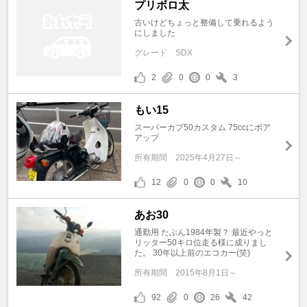
プリボロ太
古いけどちょっと整備して乗れるよう
にしました
グレード
SDX
2
0
0
3
もい15
スーパーカブ50カスタム 75ccにボア
アップ
所有期間
2025年4月27日～
12
0
0
10
あお30
通勤用 たぶん1984年製？ 最近やっと
リッター50キロ位走る様に成りまし
た。 30年以上前のエコカー(笑)
所有期間
2015年8月1日～
92
0
26
42