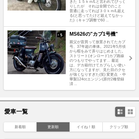
きた １５ｋｍ/Lと言われてびっく
りしたが それは全開でのこと
普通に走ってれば３０ｋｍ/L超え
る(と思ってたけど超えてなかっ
た)（キャブ調整で60 ...
MS626の"カブ1号機"
5
+
親父が昔買って放置されてたカブ
号、37年超の車体。2021年5月頃
から暇をみて弄りはじめました。
ストリート(オンロード)カブ路線
のつもりでやってます… 最近
は、デカ箱付けてカブらしい使い
方になってますが、見た目のクセ
が強くなりすぎた(笑) 変更点 ・中
華製124ccエンジン(原付2種登録
済 ...
愛車一覧
新着順
更新順
イイね！順
クリップ順