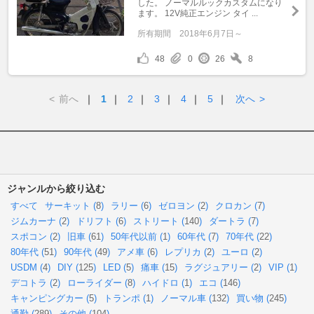
した。 ノーマルルックカスタムになり
ます。 12V純正エンジン タイ ...
所有期間
2018年6月7日～
48
0
26
8
<
前へ
｜
1
｜
2
｜
3
｜
4
｜
5
｜
次へ
>
ジャンルから絞り込む
すべて
サーキット (
8
)
ラリー (
6
)
ゼロヨン (
2
)
クロカン (
7
)
ジムカーナ (
2
)
ドリフト (
6
)
ストリート (
140
)
ダートラ (
7
)
スポコン (
2
)
旧車 (
61
)
50年代以前 (
1
)
60年代 (
7
)
70年代 (
22
)
80年代 (
51
)
90年代 (
49
)
アメ車 (
6
)
レプリカ (
2
)
ユーロ (
2
)
USDM (
4
)
DIY (
125
)
LED (
5
)
痛車 (
15
)
ラグジュアリー (
2
)
VIP (
1
)
デコトラ (
2
)
ローライダー (
8
)
ハイドロ (
1
)
エコ (
146
)
キャンピングカー (
5
)
トランポ (
1
)
ノーマル車 (
132
)
買い物 (
245
)
通勤 (
289
)
その他 (
104
)