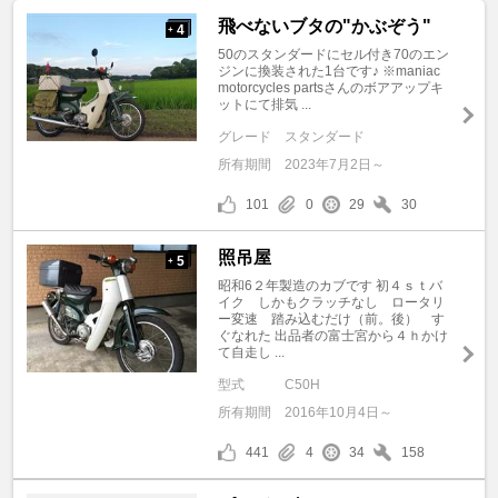
飛べないブタの"かぶぞう"
4
+
50のスタンダードにセル付き70のエン
ジンに換装された1台です♪ ※maniac
motorcycles partsさんのボアアップキ
ットにて排気 ...
グレード
スタンダード
所有期間
2023年7月2日～
101
0
29
30
照吊屋
5
+
昭和6２年製造のカブです 初４ｓｔバ
イク しかもクラッチなし ロータリ
ー変速 踏み込むだけ（前。後） す
ぐなれた 出品者の富士宮から４ｈかけ
て自走し ...
型式
C50H
所有期間
2016年10月4日～
441
4
34
158