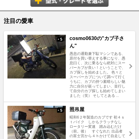
注目の愛車
cosmo0630の"カブ子さ
5
+
ん"
愚息の通勤兼下駄マシンである、
原付を買い替えする事になり、愚
息曰く、次に乗るなら絶対にスー
パーカブが良い！ということで、
カブ探しを始めました。 色々と
スーパーカブについて調べて行く
うちに、カブの持つ素晴らしい魅
力に自分が嵌ってしまい、並行し
て自分のカブ探しも始めてしまい
ました（笑） そしてとある ...
照吊屋
5
+
昭和6２年製造のカブです 初４ｓ
ｔバイク しかもクラッチなし
ロータリー変速 踏み込むだけ
（前。後） すぐなれた 出品者
の富士宮から４ｈかけて自走して