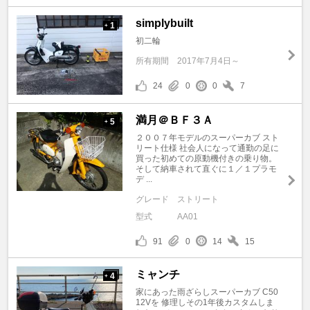
simplybuilt
1
+
初二輪
所有期間
2017年7月4日～
24
0
0
7
満月＠ＢＦ３Ａ
5
+
２００７年モデルのスーパーカブ スト
リート仕様 社会人になって通勤の足に
買った初めての原動機付きの乗り物。
そして納車されて直ぐに１／１プラモ
デ ...
グレード
ストリート
型式
AA01
91
0
14
15
ミャンチ
4
+
家にあった雨ざらしスーパーカブ C50
12Vを 修理しその1年後カスタムしま