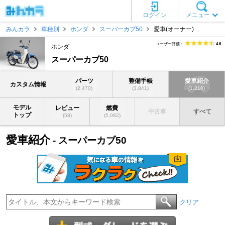
ログイン
メニュー
みんカラ
車種別
ホンダ
スーパーカブ50
愛車(オーナー)
ユーザー評価：
4.6
ホンダ
スーパーカブ50
パーツ
整備手帳
愛車紹介
カスタム情報
(2,470)
(3,841)
(1,210)
モデル
レビュー
燃費
中古車
すべて
トップ
(58)
(5,082)
愛車紹介
- スーパーカブ50
クリア