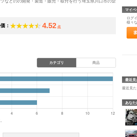
ーツなどのの開発・製造・販売・取付を行う埼玉県川口市の企
マイペ
ログ
様々
4.52
評価：
点
カテゴリ
商品
最近見
最近見た
あなた
す。