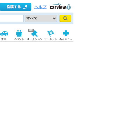
ヘルプ
愛車
イベント
オークション
サーキット
みんカラ＋