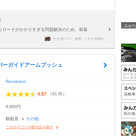
日
ニュー
リロードがかかりすぎる問題解決のため、装着
たかおパパ
（愛車：トヨタ GR86）
バーガイドアームブッシュ
Revolution
（81 件）
4.67
8,800円
駆動系
その他
このカテゴリの取付店を探す