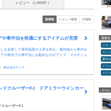
レビュー
（1,889件 ）
新着順
レビュー数順
評価順
アや車中泊を快適にするアイテムが充実
注目タ
スタ
差しを反射して車内温度の上昇を抑え、紫外線から車内を
エン
ドアや旅先での車中泊にお勧めなのがアイズ「マルチシェ
夏休
ドリ
日
株式会社アイズ
エア
ランドクルーザーFJ ドアミラーウインカー
イベン
ドクルーザーFJ