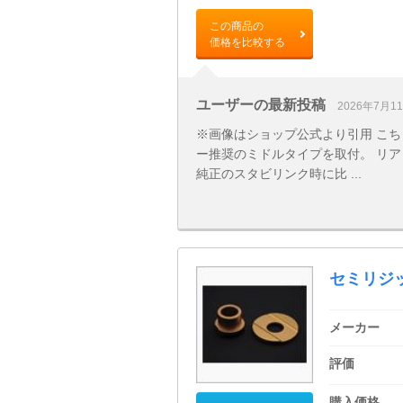
この商品の
価格を比較する
ユーザーの最新投稿
2026年7月1
※画像はショップ公式より引用 こち
ー推奨のミドルタイプを取付。 リ
純正のスタビリンク時に比 ...
セミリジ
メーカー
評価
購入価格