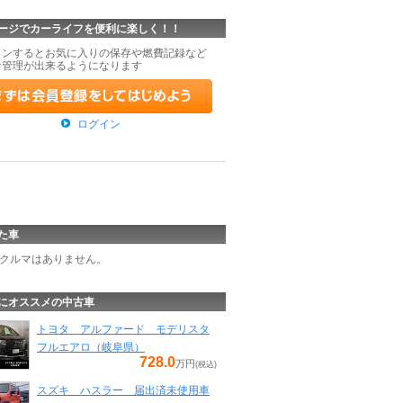
ージでカーライフを便利に楽しく！！
インするとお気に入りの保存や燃費記録など
な管理が出来るようになります
ログイン
た車
クルマはありません。
にオススメの中古車
トヨタ アルファード モデリスタ
フルエアロ（岐阜県）
728.0
万円
(税込)
スズキ ハスラー 届出済未使用車