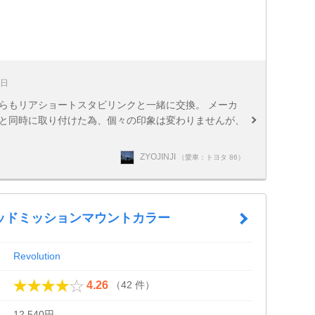
1日
らもリアショートスタビリンクと一緒に交換。 メーカ
アと同時に取り付けた為、個々の印象は変わりませんが、
ZYOJINJI
（愛車：トヨタ 86）
ッドミッションマウントカラー
Revolution
（42 件）
4.26
12,540円