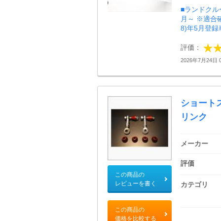
■ランドクルーザ
月～ ※適合確
8)年5月登録車
評価：
2026年7月24日 0
ショート
リンク
メーカー
評価
この商品の
レビューを書く
カテゴリ
この商品の
価格を比較する