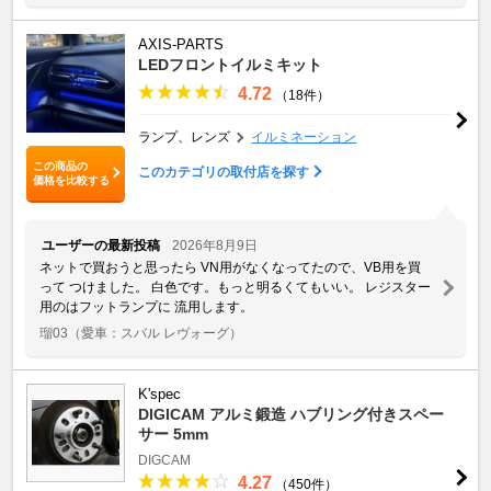
AXIS-PARTS
LEDフロントイルミキット
4.72
（18件）
ランプ、レンズ
イルミネーション
この商品の
このカテゴリの取付店を探す
価格を比較する
ユーザーの最新投稿
2026年8月9日
ネットで買おうと思ったら VN用がなくなってたので、VB用を買
って つけました。 白色です。もっと明るくてもいい。 レジスター
用のはフットランプに 流用します。
瑠03
（愛車：スバル レヴォーグ）
K'spec
DIGICAM アルミ鍛造 ハブリング付きスペー
サー 5mm
DIGCAM
4.27
（450件）