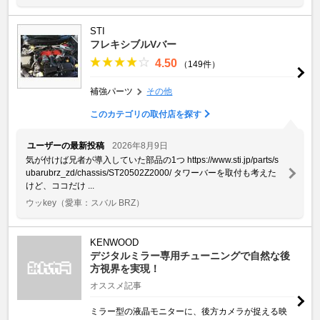
STI
フレキシブルVバー
4.50
（149件）
補強パーツ
その他
このカテゴリの取付店を探す
ユーザーの最新投稿
2026年8月9日
気が付けば兄者が導入していた部品の1つ https://www.sti.jp/parts/s
ubarubrz_zd/chassis/ST20502Z2000/ タワーバーを取付も考えた
けど、ココだけ ...
ウッkey
（愛車：スバル BRZ）
KENWOOD
デジタルミラー専用チューニングで自然な後
方視界を実現！
オススメ記事
ミラー型の液晶モニターに、後方カメラが捉える映