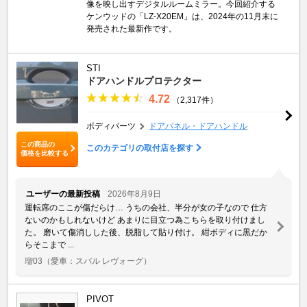
像を映し出すデジタルルームミラー。今回紹介する
ケンウッドの「LZ-X20EM」は、2024年の11月末に
発売された最新作です。
STI
ドアハンドルプロテクター
4.72
（2,317件）
ボディパーツ
ドアパネル・ドアハンドル
この商品の
このカテゴリの取付店を探す
価格を比較する
ユーザーの最新投稿
2026年8月9日
運転席のここが傷だらけ… うちの会社、半分が女の子なので 仕方
ないのかもしれないけど あまりに目立つ為こちらを取り付けまし
た。 磨いて傷消しした後、脱脂して貼り付け。 紺ボディに黒だか
らそこまで ...
瑠03
（愛車：スバル レヴォーグ）
PIVOT