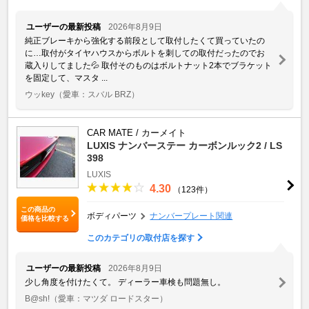
ユーザーの最新投稿
2026年8月9日
純正ブレーキから強化する前段として取付したくて買っていたの
に…取付がタイヤハウスからボルトを刺しての取付だったのでお
蔵入りしてました💦 取付そのものはボルトナット2本でブラケット
を固定して、マスタ ...
ウッkey
（愛車：スバル BRZ）
CAR MATE / カーメイト
LUXIS ナンバーステー カーボンルック2 / LS
398
LUXIS
4.30
（123件）
この商品の
ボディパーツ
ナンバープレート関連
価格を比較する
このカテゴリの取付店を探す
ユーザーの最新投稿
2026年8月9日
少し角度を付けたくて。 ディーラー車検も問題無し。
B@sh!
（愛車：マツダ ロードスター）