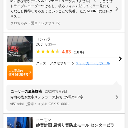
ISにはなぜかデジタルインナーミラーがありません(￣▽￣) どうせ
ドライブレコーダーつけるし、後ろフィルム貼ってミラー見にく
くなるし両得しちゃおうということで装着。 ただALPINEにはレク
サス ...
クロちゃみ
（愛車：レクサス IS）
ヨシムラ
ステッカー
4.83
（18件）
グッズ・アクセサリー
ステッカー・デカール
この商品の
価格を比較する
ユーザーの最新投稿
2026年8月9日
赤白の抜き文字ステッカー 気持ちは5馬力UP😁
vt51adai
（愛車：スズキ GSX-S1000）
エーモン
静音計画 風切り音防止モール センターピラ