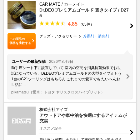
CAR MATE / カーメイト
Dr.DEOプレミアムゴールド 置きタイプ / D27
5
4.85
（65件）
グッズ・アクセサリー
芳香剤・消臭剤
この商品の
価格を比較する
ユーザーの最新投稿
2026年8月9日
助手席シート下に設置していて 室内の空間を消臭抗菌効果でお世
話になっている、Dr.DEOプレミアムゴールドの大型タイプ♫ もう
1台のG21ツーリングはもちろん これまでの愛車でも たいへんお
世話に ...
pikamatsu
（愛車：トヨタ ヤリスクロスハイブリッド）
株式会社アイズ
アウトドアや車中泊を快適にするアイテムが
充実
オススメ記事
夏は強い日差しを反射して車内温度の上昇を抑え、