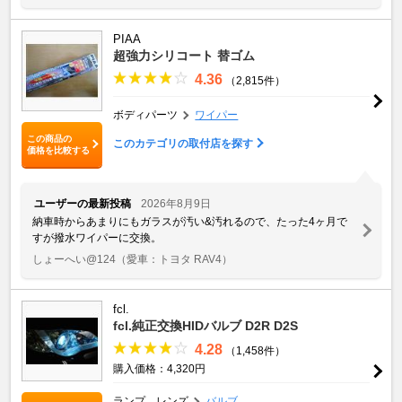
PIAA
超強力シリコート 替ゴム
4.36
（2,815件）
ボディパーツ
ワイパー
この商品の
このカテゴリの取付店を探す
価格を比較する
ユーザーの最新投稿
2026年8月9日
納車時からあまりにもガラスが汚い&汚れるので、たった4ヶ月で
すが撥水ワイパーに交換。
しょーへい@124
（愛車：トヨタ RAV4）
fcl.
fcl.純正交換HIDバルブ D2R D2S
4.28
（1,458件）
購入価格：4,320円
ランプ、レンズ
バルブ