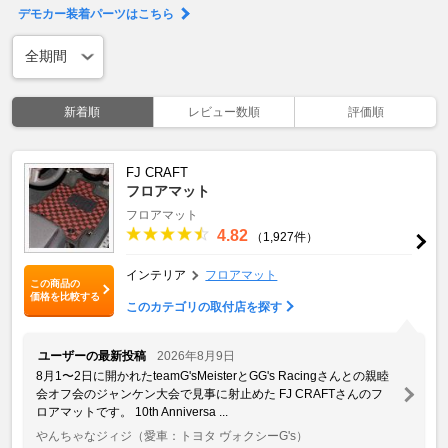
デモカー装着パーツはこちら
新着順
レビュー数順
評価順
FJ CRAFT
フロアマット
フロアマット
4.82
（1,927件）
インテリア
フロアマット
この商品の
価格を比較する
このカテゴリの取付店を探す
ユーザーの最新投稿
2026年8月9日
8月1〜2日に開かれたteamG'sMeisterとGG's Racingさんとの親睦
会オフ会のジャンケン大会で見事に射止めた FJ CRAFTさんのフ
ロアマットです。 10th Anniversa ...
やんちゃなジィジ
（愛車：トヨタ ヴォクシーG's）