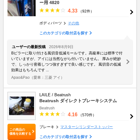
ー用 4820
4.33
（92件）
ボディパーツ
その他
このカテゴリの取付店を探す
ユーザーの最新投稿
2026年8月9日
Bピラーに取り付ける風切音低減モールです。高級車には標準で付
いていますが、アイには当然ながら付いていません。 厚みが絶妙
で、しっかり密着しつつ強すぎずで良い感じです。 風切音の低減
効果はもちろんです ...
Apao&Pao
（愛車：三菱 アイ）
LAILE / Beatrush
Beatrush ダイレクトブレーキシステム
Beatrush
4.16
（570件）
ブレーキ
マスターシリンダーストッパー
この商品の
価格を比較する
このカテゴリの取付店を探す