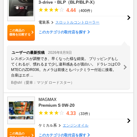
3-drive・BLP（BLP/BLP-X）
4.44
（400件）
電装系
スロットルコントローラー
この商品の
このカテゴリの取付店を探す
価格を比較する
ユーザーの最新投稿
2026年8月9日
レスポンスが調整でき、早くなった様な錯覚。 ブリッピングもし
てくれるが、慣れるまで少し違和感あるが面白い。 ドラレコはCO
MTECのZDR036。カメラは前後ともバックミラー付近に接着。
台座はエポ ...
B@sh!
（愛車：マツダ ロードスター）
MAGMAX
Premium S 0W-20
4.33
（33件）
ケミカル系
エンジンオイル
この商品の
このカテゴリの取付店を探す