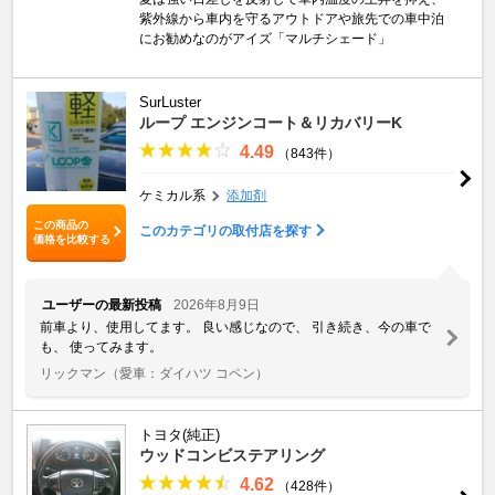
紫外線から車内を守るアウトドアや旅先での車中泊
にお勧めなのがアイズ「マルチシェード」
SurLuster
ループ エンジンコート＆リカバリーK
4.49
（843件）
ケミカル系
添加剤
この商品の
このカテゴリの取付店を探す
価格を比較する
ユーザーの最新投稿
2026年8月9日
前車より、使用してます。 良い感じなので、 引き続き、今の車で
も、 使ってみます。
リックマン
（愛車：ダイハツ コペン）
トヨタ(純正)
ウッドコンビステアリング
4.62
（428件）