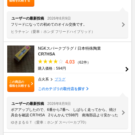
価格を比較する
ユーザーの最新投稿
2026年8月9日
フリードになっての初めてのオイル交換です。
ヒラチャン
（愛車：ホンダ フリードハイブリッド）
NGKスパークプラグ / 日本特殊陶業
CR7HSA
4.03
（62件）
購入価格：594円
点火系
プラグ
この商品の
価格を比較する
このカテゴリの取付店を探す
ユーザーの最新投稿
2026年8月9日
ボアアップしたので、6番から7番へ しばらく走ってから、焼け
具合を確認 CR7HSA 2りんかんで598円 南海部品より安かった
ゆきまるＧＴ
（愛車：ホンダ スーパーカブ70）