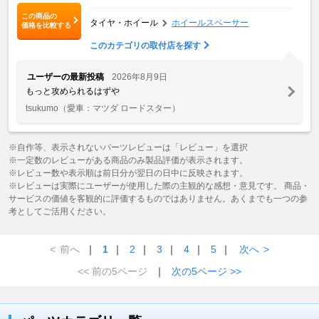
この商品の
タイヤ・ホイール
ホイールスペーサー
価格を比較する
このカテゴリの取付店を探す
ユーザーの最新投稿
2026年8月9日
もっと攻められるはずや
tsukumo
（愛車：マツダ ロードスター）
※自作等、表示されないパーツレビューは「レビュー」を選択
※一定数のレビューがある商品のみ製品評価が表示されます。
※レビュー数や表示順は前日分が翌日の日中に反映されます。
※レビューは実際にユーザーが使用した際の主観的な感想・意見です。 商品・
サービスの価値を客観的に評価するものではありません。あくまでも一つの参
考としてご活用ください。
<
前へ
｜
1
｜
2
｜
3
｜
4
｜
5
｜
次へ
>
<< 前の5ページ
｜
次の5ページ >>