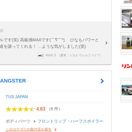
4日
す(笑) 高級感MAXです(￣∇￣*)ゞ ひなもパワーと
道を譲ってくれる！ …ような気がしました(笑)
kuro３
（愛車：トヨタ ヴェルファイア）
GANGSTER
TUS JAPAN
（8 件）
4.63
ボディパーツ
フロントリップ・ハーフスポイラー
このカテゴリの取付店を探す