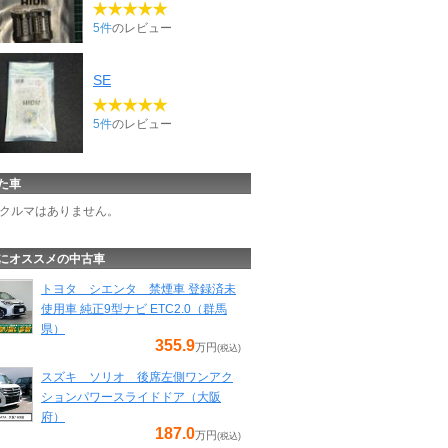
5件
のレビュー
SE
5件
のレビュー
た車
クルマはありません。
にオススメの中古車
トヨタ シエンタ 禁煙車 登録済未
使用車 純正9型ナビ ETC2.0（群馬
県）
355.9
万円
(税込)
スズキ ソリオ 後席左側ワンアク
ションパワースライドドア（大阪
府）
187.0
万円
(税込)