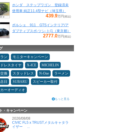
ホンダ ステップワゴン 登録済未
使用車 純正11.4型ナビ（埼玉県）
439.9
万円
(税込)
ポルシェ 911 GTSインテリア/ア
ダプティブスポ-ツシ-ト(1（東京都）
2777.0
万円
(税込)
グ
ュラン
モニターキャンペーン
ッドレスタイヤ
X-ICE
MICHELIN
ル交換
スタッドレス
N-One
ラーメン
記念日
SUBARU
スピーカー取付
県カーオーディオ
もっと見る
ト・キャンペーン
2026/08/08
CIVIC FL5 x TRUSTメタルキャタラ
イザー ...