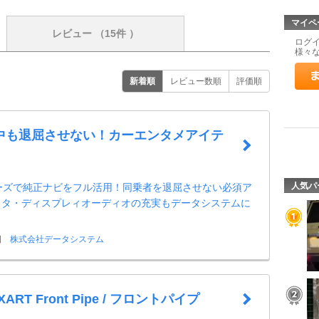
マイペ
レビュー
（15件 ）
ログ
様々
新着順
レビュー数順
評価順
中も退屈させない！カーエンタメアイテ
人気パ
シリーズで純正ナビをフル活用！同乗者を退屈させない必須ア
ヨタ・ディスプレィオーディオの充実もデータシステムに
日
株式会社データシステム
XART Front Pipe / フロントパイプ