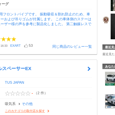
ォーグ
4専用フロントパイプです。 振動吸収＆割れ防止のため、車
テーおよび吊りゴムが付属します。 この車体側のステーは
ユーザー様の声を参考に製品化しました。 第二触媒レスで
53
EXART
16:33
同じ商品のレビュー一覧
最近見
最近見た
あなた
ルスペーサーEX
TUS JAPAN
（2 件）
-
吸気系
その他
このカテゴリの取付店を探す