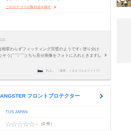
このカテゴリの取付店を探す
21日
んは相変わらずフィッティング完璧のようです♪ 塗り分け
そう(￣▽￣;) ちら見せ画像をフォトに入れときます(｡
れん。
（愛車：トヨタ ヴェルファイア）
 GANGSTER フロントプロテクター
TUS JAPAN
（0 件）
-