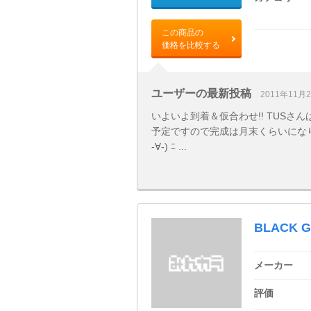
この商品の
価格を比較する
ユーザーの最新投稿
2011年11月
いよいよ到着＆仮合わせ!! TUSさ
予定ですので完成は月末くらいになり
-∀-) ﾆ ...
BLACK
メーカー
評価