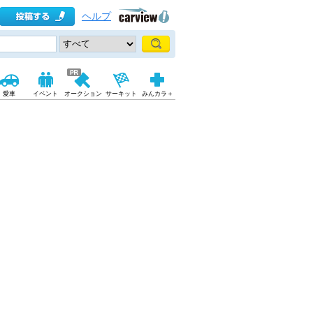
ヘルプ
愛車
イベント
オークション
サーキット
みんカラ＋