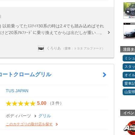
日
以前乗ってたｴｽﾃｨﾏ30系の時は2.4でも踏み込めばそれ
けど20系ｱﾙﾌｧｰﾄﾞに乗り換えてからは出だしが重い…。
くろりあ
（愛車：トヨタ アルファード）
注目タ
ミシ
スタ
コートクロームグリル
オイ
愛車
TUS JAPAN
山梨
（3 件）
5.00
イベン
ボディパーツ
グリル
このカテゴリの取付店を探す