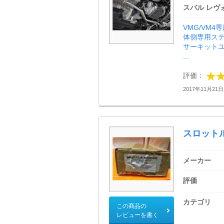
スバル レヴ
VMG/VM
体側専用ス
サーキット
...
評価：
2017年11月21日 
スロット
メーカー
評価
カテゴリ
この商品の
レビューを書く