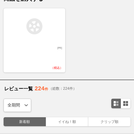
[PR]
（税込）
224
レビュー一覧
（総数：224件）
件
新着順
イイね！順
クリップ順