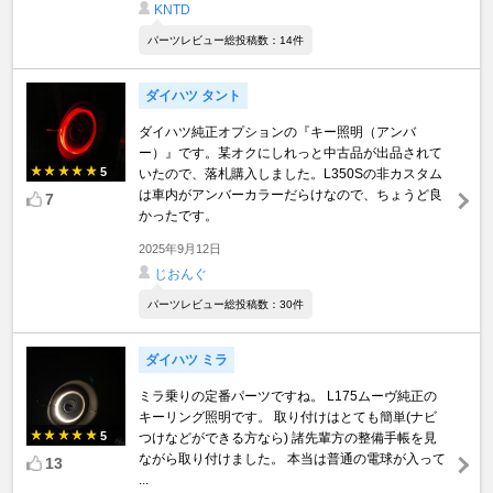
KNTD
パーツレビュー総投稿数：14件
ダイハツ タント
ダイハツ純正オプションの『キー照明（アンバ
ー）』です。某オクにしれっと中古品が出品されて
5
いたので、落札購入しました。L350Sの非カスタム
は車内がアンバーカラーだらけなので、ちょうど良
7
かったです。
2025年9月12日
じおんぐ
パーツレビュー総投稿数：30件
ダイハツ ミラ
ミラ乗りの定番パーツですね。 L175ムーヴ純正の
キーリング照明です。 取り付けはとても簡単(ナビ
5
つけなどができる方なら) 諸先輩方の整備手帳を見
ながら取り付けました。 本当は普通の電球が入って
13
...