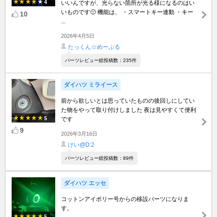
4
いいんですが、光らない箇所が光る様になるのはい
いものです🙂 機能は、 ・スマートキー連動 ・キー
10
...
2026年4月5日
たっくん☆めーぷる
パーツレビュー総投稿数：235件
ダイハツ ミライース
前から欲しいとは思っていたものの後回しにしてい
た物をやって取り付けしました 夜は見やすくて便利
5
です
9
2026年3月16日
けい@D:2
パーツレビュー総投稿数：89件
ダイハツ エッセ
コットンアイボリー号からの移設パーツになりま
す。
5