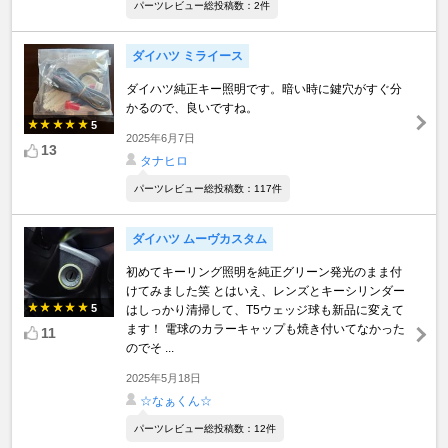
パーツレビュー総投稿数：2件
ダイハツ ミライース
ダイハツ純正キー照明です。暗い時に鍵穴がすぐ分
かるので、良いですね。
5
2025年6月7日
13
タナヒロ
パーツレビュー総投稿数：117件
ダイハツ ムーヴカスタム
初めてキーリング照明を純正グリーン発光のまま付
けてみました笑 とはいえ、レンズとキーシリンダー
5
はしっかり清掃して、T5ウェッジ球も新品に変えて
ます！ 電球のカラーキャップも焼き付いてなかった
11
のでそ ...
2025年5月18日
☆なぁくん☆
パーツレビュー総投稿数：12件