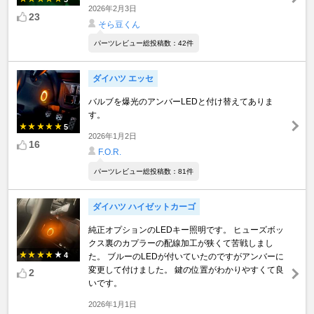
2026年2月3日
23
そら豆くん
パーツレビュー総投稿数：42件
ダイハツ エッセ
バルブを爆光のアンバーLEDと付け替えてありま
す。
5
2026年1月2日
16
F.O.R.
パーツレビュー総投稿数：81件
ダイハツ ハイゼットカーゴ
純正オプションのLEDキー照明です。 ヒューズボッ
クス裏のカプラーの配線加工が狭くて苦戦しまし
4
た。 ブルーのLEDが付いていたのですがアンバーに
変更して付けました。 鍵の位置がわかりやすくて良
2
いです。
2026年1月1日