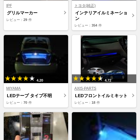
IPF
トヨタ(純正)
グリルマーカー
インテリアイルミネーショ
ン
レビュー：
29
件
レビュー：
354
件
4.20
4.72
MIYAMA
AXIS-PARTS
LEDテープ タイプ不明
LEDフロントイルミキット
レビュー：
70
件
レビュー：
18
件