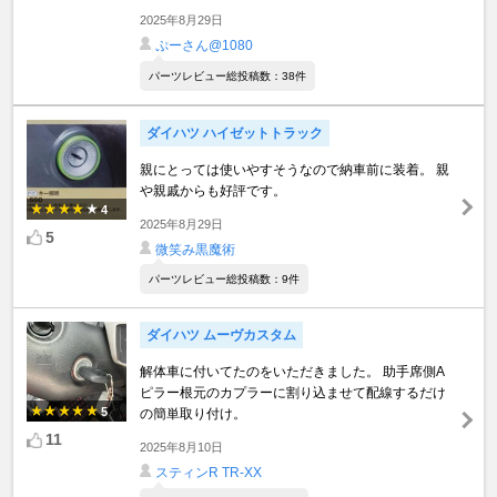
2025年8月29日
ぷーさん@1080
パーツレビュー総投稿数：38件
ダイハツ ハイゼットトラック
親にとっては使いやすそうなので納車前に装着。 親
や親戚からも好評です。
4
2025年8月29日
5
微笑み黒魔術
パーツレビュー総投稿数：9件
ダイハツ ムーヴカスタム
解体車に付いてたのをいただきました。 助手席側A
ピラー根元のカプラーに割り込ませて配線するだけ
5
の簡単取り付け。
11
2025年8月10日
スティンR TR-XX