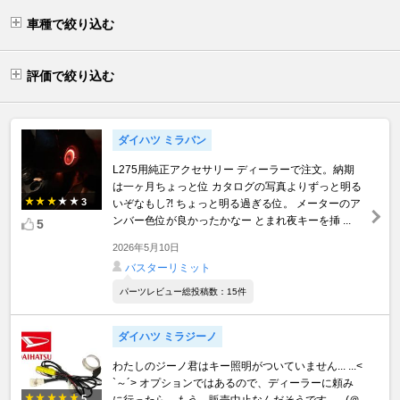
車種で絞り込む
評価で絞り込む
ダイハツ ミラバン
L275用純正アクセサリー ディーラーで注文。納期
は一ヶ月ちょっと位 カタログの写真よりずっと明る
3
いぞなもし⁈ ちょっと明る過ぎる位。 メーターのア
ンバー色位が良かったかなー とまれ夜キーを挿 ...
5
2026年5月10日
バスターリミット
パーツレビュー総投稿数：15件
ダイハツ ミラジーノ
わたしのジーノ君はキー照明がついていません... ...<
`～´> オプションではあるので、ディーラーに頼み
5