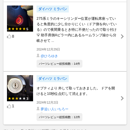
ダイハツ ミラバン
275系ミラのキーシリンダー位置が運転席座ってい
ると角度的に少し分かりにくい（ドア側を向いてい
5
る）ので夜間乗るとき特に不便だったので取り付け
💡 助手席側Aピラー内にあるルームランプ線から分
8
岐させて ...
2024年12月29日
@ひろゆき
パーツレビュー総投稿数：14件
ダイハツ ミラバン
オプティより 外して取っておきました。 ドアを開
けると10秒位点灯して消えます。
3
2024年12月2日
1
夢追い人いちろー
パーツレビュー総投稿数：12件