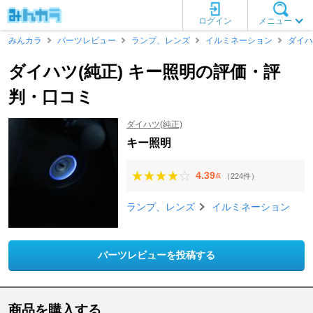
ログイン
メニュー
みんカラ
パーツレビュー
ランプ、レンズ
イルミネーション
ダイハ
ダイハツ(純正) キー照明の評価・評
判・口コミ
ダイハツ(純正)
キー照明
4.39
（224件）
点
ランプ、レンズ
イルミネーション
パーツレビューを投稿する
商品を購入する