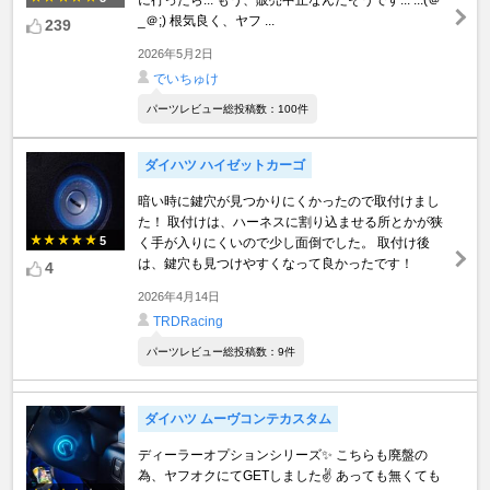
に行ったら... もう、販売中止なんだそうです... ...(＠
_＠;) 根気良く、ヤフ ...
239
2026年5月2日
でいちゅけ
パーツレビュー総投稿数：100件
ダイハツ ハイゼットカーゴ
暗い時に鍵穴が見つかりにくかったので取付けまし
た！ 取付けは、ハーネスに割り込ませる所とかが狭
5
く手が入りにくいので少し面倒でした。 取付け後
は、鍵穴も見つけやすくなって良かったです！
4
2026年4月14日
TRDRacing
パーツレビュー総投稿数：9件
ダイハツ ムーヴコンテカスタム
ディーラーオプションシリーズ✨ こちらも廃盤の
為、ヤフオクにてGETしました✌️ あっても無くても