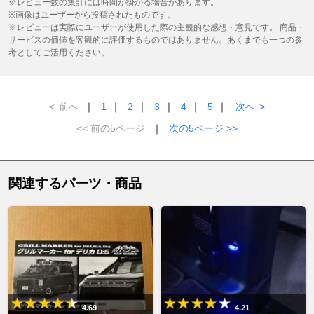
※レビュー数の集計には時間が掛かる場合があります。
※画像はユーザーから投稿されたものです。
※レビューは実際にユーザーが使用した際の主観的な感想・意見です。 商品・
サービスの価値を客観的に評価するものではありません。あくまでも一つの参
考としてご活用ください。
<
前へ
｜
1
｜
2
｜
3
｜
4
｜
5
｜
次へ
>
<< 前の5ページ
｜
次の5ページ >>
関連するパーツ・商品
4.69
4.21