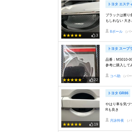
トヨタ エステ
ブラックは擦り
もしれない 大き
8ボール
（パ
3
トヨタ スープ
品番：MS010
参考に購入して
コペ助
（パー
22
トヨタ GR86
やはり車を気づつ
Rも良き
月詠怜夜
（パ
19