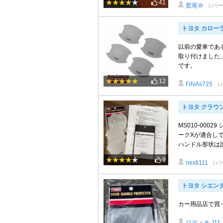
41
鷲尾＠
（パー
トヨタ カロー
以前の愛車であ
取り付けました
です。
12
FiNAs725
（
トヨタ クラウ
MS010-000
ークXが適合して
ハンドル形状は誰が
9
nexti111
（パ
トヨタ シエン
カー用品店で買
ロディオ J11