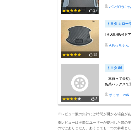
パンダだにゃ
27
トヨタ カロー
TRD汎用GR
Aあっちゃん
15
トヨタ 86
車買って最初に
あ某バックスで
ポミオ zn6
3
※レビュー数の集計には時間が掛かる場合が
※レビューは実際にユーザーが使用した際の
のではありません。あくまでも一つの参考と