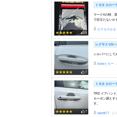
トヨタ カロー
マークXの時、
で目立たないか
ピクルスかえ
9
レクサス UX
シルバーにして
kobeたろー
7
トヨタ カロー
TRD ドアハ
カーボン調とす
す。
7
taketti77
（パ