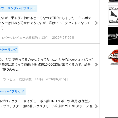
ラツーリングハイブリッド
ですが…乗る度に触れるところなのでTRDにしました。 白いボデ
クターは好みが分かれそうですが、私はいいアクセントになって
^)
（パーツレビュー総投稿数：13件）
2026年6月26日
ラツーリング
。 どこで売ってるのかな？ってAmazonとかYahooショッピング
華製に混じって純正品番(MS010-00023)が出てくるので、品番
RDの公 ...
ーツレビュー総投稿数：14件）
2026年6月15日
シー ハイブリッド
ルプロテクター Lサイズ カーボン調 TRD スポーツ 専用 改良型テ
ル プロテクター 強粘着 ルクスクリーン印刷ロゴ TRD スポーツ 全
..