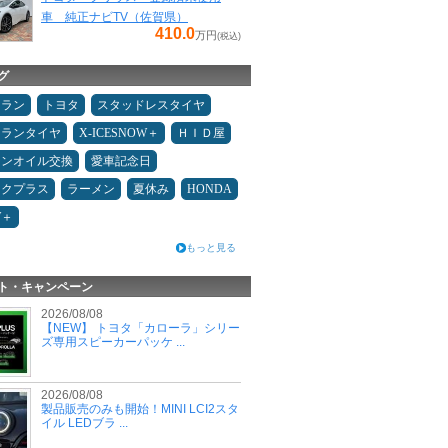
車 純正ナビTV（佐賀県）
410.0
万円
(税込)
グ
ュラン
トヨタ
スタッドレスタイヤ
ュランタイヤ
X-ICESNOW＋
ＨＩＤ屋
ジンオイル交換
愛車記念日
ックプラス
ラーメン
夏休み
HONDA
W＋
もっと見る
ト・キャンペーン
2026/08/08
【NEW】 トヨタ「カローラ」シリー
ズ専用スピーカーパッケ ...
2026/08/08
製品販売のみも開始！MINI LCI2スタ
イル LEDブラ ...