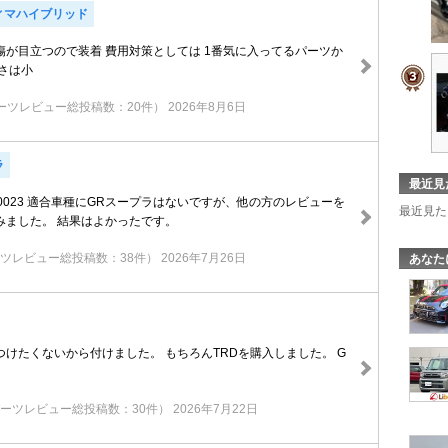
ィマハイブリッド
傷が目立つので装着 費用対策としては 1番気に入ってるパーツか
さは小
ーツレビュー総投稿数：20件）
2026年8月6日
ラ
最近見
-00023 適合車種にGRスープラはないですが、他の方のレビューを
最近見た
みました。 結果はよかったです。
ツレビュー総投稿数：38件）
2026年7月26日
あなた
けたくないから付けました。 もちろんTRDを購入しました。 G
ーツレビュー総投稿数：30件）
2026年7月22日