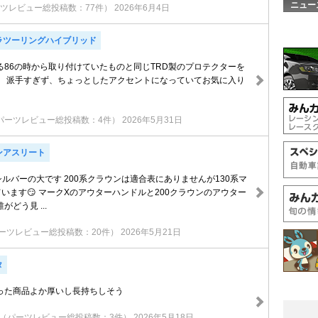
ニュー
ツレビュー総投稿数：77件）
2026年6月4日
ラツーリングハイブリッド
る86の時から取り付けていたものと同じTRD製のプロテクターを
。 派手すぎず、ちょっとしたアクセントになっていてお気に入り
パーツレビュー総投稿数：4件）
2026年5月31日
ンアスリート
29 シルバーの大です 200系クラウンは適合表にありませんが130系マ
います😏 マークXのアウターハンドルと200クラウンのアウター
どう見 ...
ーツレビュー総投稿数：20件）
2026年5月21日
タ
った商品よか厚いし長持ちしそう
（パーツレビュー総投稿数：3件）
2026年5月18日