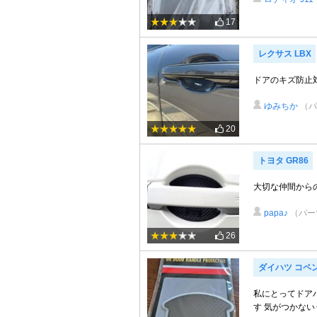
17
レクサス LBX
ドアのキズ防止
ゆみちか
（パ
20
トヨタ GR86
大切な仲間から
papa♪
（パー
26
ダイハツ コペ
私にとってドア
す 気がつかな