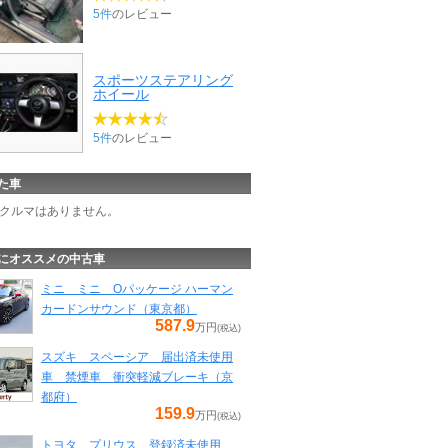
5件
のレビュー
スポーツステアリング
ホイール
5件
のレビュー
た車
クルマはありません。
にオススメの中古車
ミニ ミニ Oパッケージ ハーマン
カードンサウンド（東京都）
587.9
万円
(税込)
スズキ スペーシア 届出済未使用
車 禁煙車 衝突軽減ブレーキ（京
都府）
159.9
万円
(税込)
トヨタ プリウス 登録済未使用