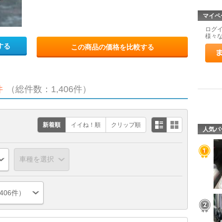
マイペ
ログ
様々
する
この商品の価格を比較する
件
（総件数：1,406件）
新着順
イイね！順
クリップ順
人気パ
406件）