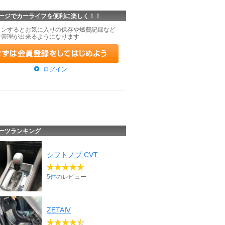
ージでカーライフを便利に楽しく！！
インするとお気に入りの保存や燃費記録など
な管理が出来るようになります
ログイン
ーツランキング
シフトノブ CVT
5件
のレビュー
ZETAⅣ