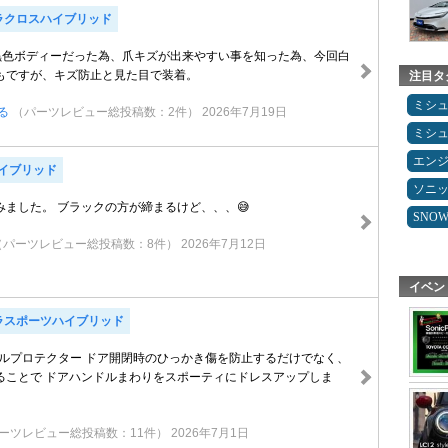
ラクロスハイブリッド
黒色ボディーだった為、爪キズが出来やすい事を知った為、今回白
もですが、キズ防止と見た目で装着。
注目タ
ミシ
る
（パーツレビュー総投稿数：2件）
2026年7月19日
ミシ
エン
ハイブリッド
ソニ
みました。 ブラックの方が締まるけど、、、😅
SNO
（パーツレビュー総投稿数：8件）
2026年7月12日
イベン
ラスポーツハイブリッド
ンドルプロテクター ドア開閉時のひっかき傷を防止するだけでなく、
ることで ドアハンドルまわりをスポーティにドレスアップしま
ーツレビュー総投稿数：11件）
2026年7月1日