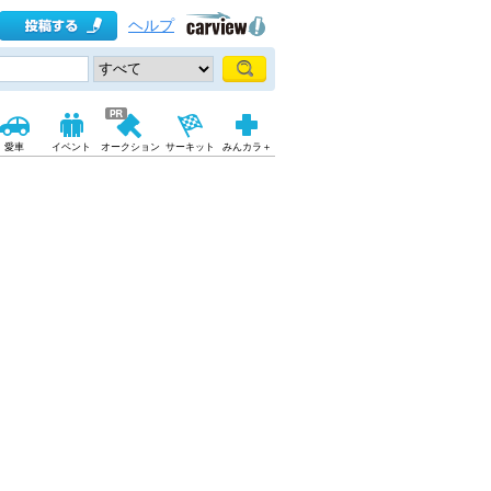
ヘルプ
愛車
イベント
オークション
サーキット
みんカラ＋