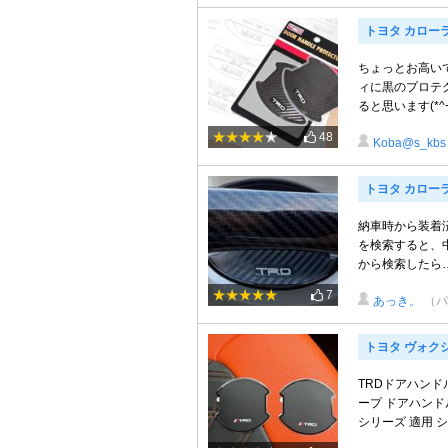
トヨタ カロー
ちょっとお高い
ィに黒のプロテ
ると思います(*^ｰ
48
Koba@s_kbs
トヨタ カロー
納車時から装着済
を検索すると、中
から検索したら… T
7
あっき。
（パ
トヨタ ヴォク
TRDドアハンド
ープ ドアハンド
シリーズ 適用 シ .