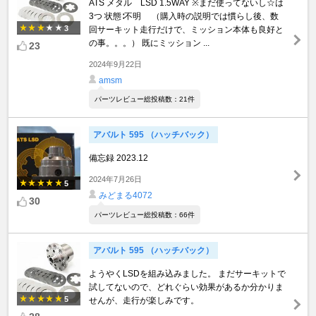
ATS メタル LSD 1.5WAY ※まだ使ってないし☆は
3つ 状態∶不明 （購入時の説明では慣らし後、数
3
回サーキット走行だけで、ミッション本体も良好と
の事。。。） 既にミッション ...
23
2024年9月22日
amsm
パーツレビュー総投稿数：21件
アバルト 595 （ハッチバック）
備忘録 2023.12
2024年7月26日
5
みどまる4072
30
パーツレビュー総投稿数：66件
アバルト 595 （ハッチバック）
ようやくLSDを組み込みました。 まだサーキットで
試してないので、どれぐらい効果があるか分かりま
5
せんが、走行が楽しみです。