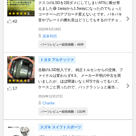
クスコのLSDを2回ダメにしてしまいATSに載せ替
えました😅 1wayから1.5wayになったのでちょっと
5
コーナーへのアプローチ変えないとです。バキバキ
音やプレートの擦れ音はどうしてもするのでチョ ...
42
2025年5月18日
波多利呂
パーツレビュー総投稿数：48件
トヨタ アルテッツァ
念願のLSD投入です。 純正トルセンからの交換、フ
ァイナルは変わらず4.3。 メーカー不明の中古を買
5
いましたが、ほぼ間違いなくATSで合ってるハズ。
ケースごと買ったので、バックラッシュと歯当 ...
17
2024年12月27日
Charlie.
パーツレビュー総投稿数：132件
スズキ スイフトスポーツ