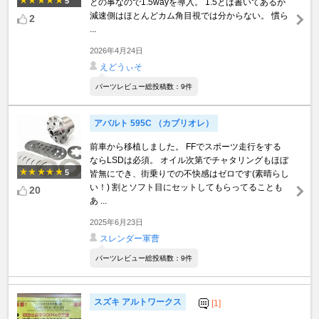
5
との事なので1.5wayを導入。 1.5とは書いてあるが
減速側はほとんどカム角目視では分からない。 慣ら
2
...
2026年4月24日
えどうぃそ
パーツレビュー総投稿数：9件
アバルト 595C （カブリオレ）
前車から移植しました。 FFでスポーツ走行をする
ならLSDは必須。 オイル次第でチャタリングもほぼ
5
皆無にでき、街乗りでの不快感はゼロです(素晴らし
い！) 割とソフト目にセットしてもらってることも
20
あ ...
2025年6月23日
スレンダー軍曹
パーツレビュー総投稿数：9件
スズキ アルトワークス
[1]