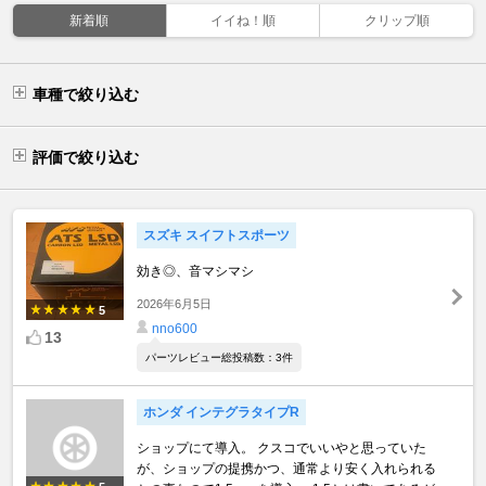
新着順
イイね！順
クリップ順
車種で絞り込む
評価で絞り込む
スズキ スイフトスポーツ
効き◎、音マシマシ
2026年6月5日
5
nno600
13
パーツレビュー総投稿数：3件
ホンダ インテグラタイプR
ショップにて導入。 クスコでいいやと思っていた
が、ショップの提携かつ、通常より安く入れられる