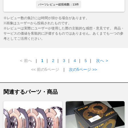
パーツレビュー総投稿数：13件
※レビュー数の集計には時間が掛かる場合があります。
※画像はユーザーから投稿されたものです。
※レビューは実際にユーザーが使用した際の主観的な感想・意見です。 商品・
サービスの価値を客観的に評価するものではありません。あくまでも一つの参
考としてご活用ください。
<
前へ
｜
1
｜
2
｜
3
｜
4
｜
5
｜
次へ
>
<< 前の5ページ
｜
次の5ページ >>
関連するパーツ・商品