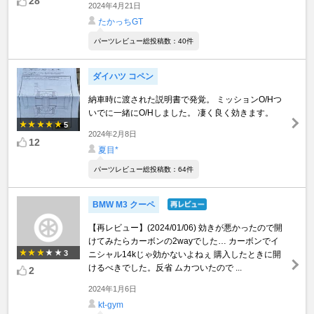
28
2024年4月21日
たかっちGT
パーツレビュー総投稿数：40件
ダイハツ コペン
納車時に渡された説明書で発覚。 ミッションO/Hつ
いでに一緒にO/Hしました。 凄く良く効きます。
5
2024年2月8日
12
夏目*
パーツレビュー総投稿数：64件
BMW M3 クーペ
【再レビュー】(2024/01/06) 効きが悪かったので開
けてみたらカーボンの2wayでした… カーボンでイ
3
ニシャル14kじゃ効かないよねぇ 購入したときに開
けるべきでした。反省 ムカついたので ...
2
2024年1月6日
kt-gym