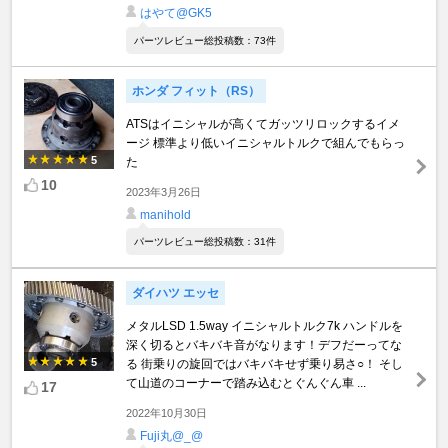
はやて@GK5
パーツレビュー総投稿数：73件
ホンダ フィット（RS）
ATSはイニシャルが高くてガッツリロックするイメ
ージ 標準より低いイニシャルトルクで組んでもらっ
5
た
10
2023年3月26日
manihold
パーツレビュー総投稿数：31件
ダイハツ エッセ
メタルLSD 1.5way イニシャルトルク7k ハンドルを
深く切るとバキバキ音がなります！デフだーってな
5
る 街乗りの旋回ではバキバキせず乗り易さ○！ そし
て山道のコーナーで踏み込むとぐんぐん車 ...
17
2022年10月30日
Fuji丸@_@