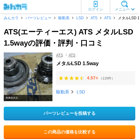
ログイン
メニュー
みんカラ
パーツレビュー
駆動系
LSD
ATS
ATS
メタルLSD 1
ATS(エーティーエス) ATS メタルLSD
1.5wayの評価・評判・口コミ
ATS
ATS
メタルLSD 1.5way
4.57
（119件）
点
駆動系
LSD
画像提供元
パーツレビューを投稿する
この商品の価格を比較する