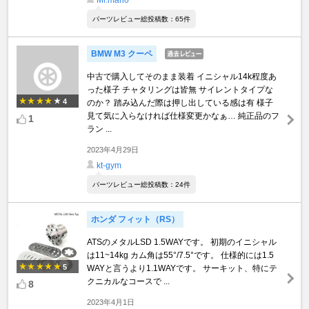
Mr.mario
パーツレビュー総投稿数：65件
BMW M3 クーペ
中古で購入してそのまま装着 イニシャル14k程度あ
った様子 チャタリングは皆無 サイレントタイプな
4
のか？ 踏み込んだ際は押し出している感は有 様子
見て気に入らなければ仕様変更かなぁ… 純正品のフ
1
ラン ...
2023年4月29日
kt-gym
パーツレビュー総投稿数：24件
ホンダ フィット（RS）
ATSのメタルLSD 1.5WAYです。 初期のイニシャル
は11~14kg カム角は55°/7.5°です。 仕様的には1.5
5
WAYと言うより1.1WAYです。 サーキット、特にテ
クニカルなコースで ...
8
2023年4月1日