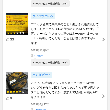
パーツレビュー総投稿数：24件
ダイハツ コペン
ブラック企業で馬車馬のごとく働かされ過労死して
しまったカーボンLSDの代役のメタルLSDです。 正
3
直、カーボンとメタルの違いはよーわかりまテンw
LSDが効いてんだろーなぁとは思うのですがw
33
急激 ...
2023年11月9日
Cotaro
パーツレビュー総投稿数：54件
ホンダ ビート
2021/01/23装着 ミッションオーバーホールに伴
い、どうせならLSDも入れちゃおうって事で購入 ク
5
スコと悩んだんですが、無加工で取付け可能なATS
をチョイス
9
2023年6月27日