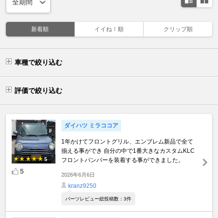
新着順
イイね！順
クリップ順
車種で絞り込む
評価で絞り込む
ダイハツ ミラココア
1年かけてフロントグリル、エンブレム新品で全て
揃える事ができ 自分の中で1番大きなカスタムKLC
5
フロントバンパーを装着する事ができました。
5
2026年6月6日
kranz9250
パーツレビュー総投稿数：3件