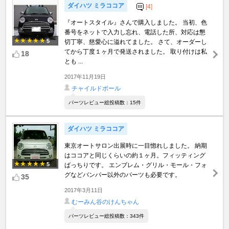
ダイハツ ミラココア
[4]
『オートスタイル』さんで購入しました。 当初、色
番号をネットで入力し忘れ、電話した所、対応は懇
5
切丁寧、慈愛心に溢れてました。 さて、オーダーし
てから丁度１ヶ月で発送されました。 取り付けは私
18
とも ...
2017年11月19日
チャイルドボール
パーツレビュー総投稿数：15件
ダイハツ ミラココア
東京オートサロン出展時に一目惚れしました。 納期
はココアと同じくらいの約１ヶ月。フィッティング
5
ばっちりです。 エンブレム・グリル・モール・フォ
グなどバンパー以外のパーツも必要です。
35
2017年3月11日
むーみん谷のけんちゃん
パーツレビュー総投稿数：343件