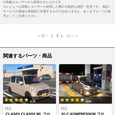
※画像はユーザーから投稿されたものです。
※レビューは実際にユーザーが使用した際の主観的な感想・意見です。 商品・
サービスの価値を客観的に評価するものではありません。あくまでも一つの参
考としてご活用ください。
<
前へ
｜
1
｜
次へ
>
関連するパーツ・商品
4.75
4.00
KLC
KLC
CLASSY CLASSY ML フロ
KLC KOMPRESSOR フロ