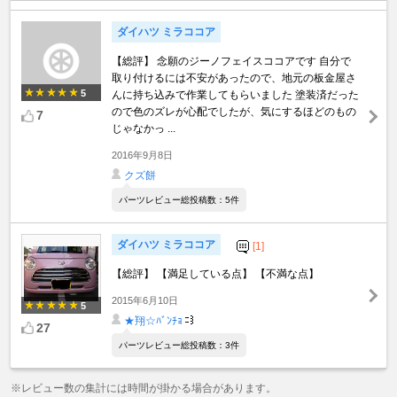
ダイハツ ミラココア
【総評】 念願のジーノフェイスココアです 自分で
取り付けるには不安があったので、地元の板金屋さ
5
んに持ち込みで作業してもらいました 塗装済だった
ので色のズレが心配でしたが、気にするほどのもの
7
じゃなかっ ...
2016年9月8日
クズ餅
パーツレビュー総投稿数：5件
ダイハツ ミラココア
[1]
【総評】 【満足している点】 【不満な点】
2015年6月10日
5
★翔☆ﾊﾞﾝﾁｮ
27
パーツレビュー総投稿数：3件
※レビュー数の集計には時間が掛かる場合があります。