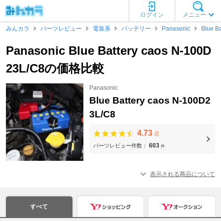
ログイン
メニュー
みんカラ
パーツレビュー
電装系
バッテリー
Panasonic
Blue B
Panasonic Blue Battery caos N-100D
23L/C8の価格比較
Panasonic
Blue Battery caos N-100D2
3L/C8
4.73
点
603
パーツレビュー件数：
件
表示される商品について
すべて