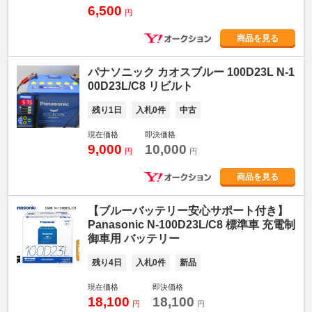
6,500
円
商品を見る
パナソニック カオスブルー 100D23L N-1
00D23L/C8 リビルト
残り1日
入札0件
中古
現在価格
即決価格
9,000
10,000
円
円
商品を見る
【ブルーバッテリー安心サポート付き】
Panasonic N-100D23L/C8 標準車 充電制
御車用 バッテリー
残り4日
入札0件
新品
現在価格
即決価格
18,100
18,100
円
円