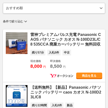
条件で絞り込む
雷神プレミアムパルス充電 Panasonic C
AOS パナソニック カオス N-100D23L/C
8 535CCA 廃棄カーバッテリー 無料回収
残り57分
入札0件
中古
現在価格
即決価格
8,000
8,500
円
円
商品を見る
【送料無料】【新品】Panasonic パナソ
ニック バッテリー caos カオス N-100D2
3L/C8
残り22時間
入札0件
新品