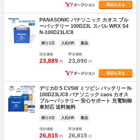
商品を見る
PANASONIC パナソニック カオス ブル
ーバッテリー 100D23L スバル WRX S4
N-100D23L/C8
残り1日
入札0件
新品
現在価格
即決価格
23,889
23,890
円
円
商品を見る
デリカD:5 CV5W ミツビシ バッテリー N-
100D23L/C8 パナソニック caos カオス
ブルーバッテリー 安心サポート 充電制御
車対応 送料無料
残り2日
入札0件
新品
現在価格
即決価格
26,815
26,815
円
円