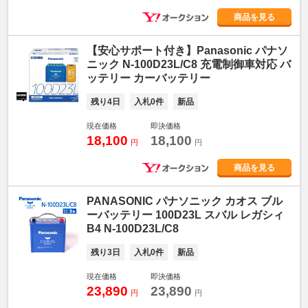
商品を見る
【安心サポート付き】Panasonic パナソ
ニック N-100D23L/C8 充電制御車対応 バ
ッテリー カーバッテリー
残り4日
入札0件
新品
現在価格
即決価格
18,100
18,100
円
円
商品を見る
PANASONIC パナソニック カオス ブル
ーバッテリー 100D23L スバル レガシィ
B4 N-100D23L/C8
残り3日
入札0件
新品
現在価格
即決価格
23,890
23,890
円
円