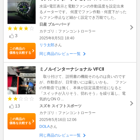
水温+電圧表示と電動ファンの作動温度を設定出来
るメーターです。 何度でファン作動・何度下がった
らファン停止など細かく設定でき万能でした。
日産 ブルーバード
カテゴリ：ファンコントローラー
3
2025年8月5日 18:40
リラ太郎
さん
この商品の
価格を比較する
同じ商品のレビュー一覧
ミノルインターナショナル VFCⅡ
取り付けて、説明書の機能そのものは良いのです
が、作動音が、日常使いには厳しいかも。 ファン
の作動音では無く、本体が設定温度付近になると
「スイッチが入りそう、切れそう」を繰り返し、電
気的なON O ...
13
スズキ スイフトスポーツ
カテゴリ：ファンコントローラー
この商品の
2025年5月16日 12:06
価格を比較する
DOLA
さん
同じ商品のレビュー一覧