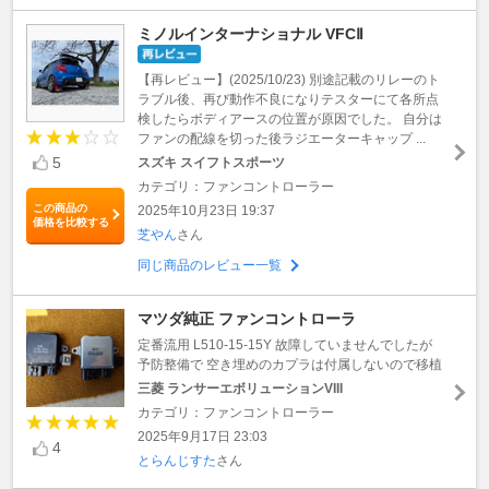
ミノルインターナショナル VFCⅡ
【再レビュー】(2025/10/23) 別途記載のリレーのト
ラブル後、再び動作不良になりテスターにて各所点
検したらボディアースの位置が原因でした。 自分は
ファンの配線を切った後ラジエーターキャップ ...
5
スズキ スイフトスポーツ
カテゴリ：ファンコントローラー
この商品の
2025年10月23日 19:37
価格を比較する
芝やん
さん
同じ商品のレビュー一覧
マツダ純正 ファンコントローラ
定番流用 L510-15-15Y 故障していませんでしたが
予防整備で 空き埋めのカプラは付属しないので移植
三菱 ランサーエボリューションVIII
カテゴリ：ファンコントローラー
2025年9月17日 23:03
4
とらんじすた
さん