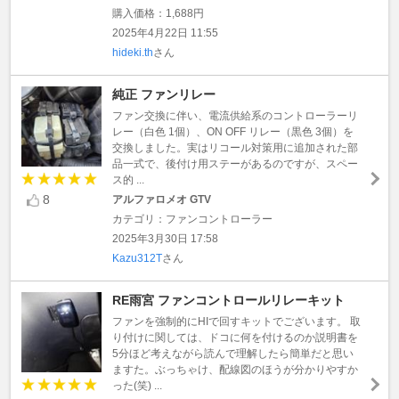
購入価格：1,688円
2025年4月22日 11:55
hideki.th
さん
純正 ファンリレー
ファン交換に伴い、電流供給系のコントローラーリ
レー（白色 1個）、ON OFF リレー（黒色 3個）を
交換しました。実はリコール対策用に追加された部
品一式で、後付け用ステーがあるのですが、スペー
ス的 ...
8
アルファロメオ GTV
カテゴリ：ファンコントローラー
2025年3月30日 17:58
Kazu312T
さん
RE雨宮 ファンコントロールリレーキット
ファンを強制的にHIで回すキットでございます。 取
り付けに関しては、ドコに何を付けるのか説明書を
5分ほど考えながら読んで理解したら簡単だと思い
ますた。ぶっちゃけ、配線図のほうが分かりやすか
った(笑) ...