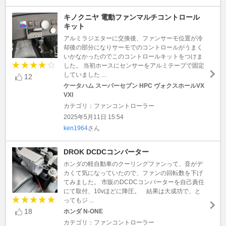
キノクニヤ 電動ファンマルチコントロール
キット
アルミラジエターに交換後、ファンサーモ位置が冷
却後の部分になりサーモでのコントロールがうまく
いかなかったのでこのコントロールキットをつけま
した。 当初ホースにセンサーをアルミテープで固定
していました ...
12
ケータハム スーパーセブン HPC ヴォクスホールVX
VXI
カテゴリ：ファンコントローラー
2025年5月11日 15:54
ken1964
さん
DROK DCDCコンバーター
ホンダの軽自動車のクーリングファンって、音がデ
カくて気になっていたので、ファンの回転数を下げ
てみました。 市販のDCDCコンバーターを自己責任
にて取付、10vほどに降圧。 結果は大成功で、と
ってもジ ...
18
ホンダ N-ONE
カテゴリ：ファンコントローラー