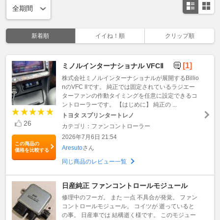
新着順
イイね！順
クリップ順
[1]
ミノルインターナショナル VFCⅡ
株式会社ミノルインターナショナルが展開するBillio
nのVFC IIです。 純正では固定されているラジエー
ターファンの作動タイミングを任意に設定できるコ
ントローラーです。 【はじめに】 純正の ...
トヨタ スプリンタートレノ
26
カテゴリ：ファンコントローラー
2026年7月6日 21:54
この商品の
Aresuto
さん
価格を比較する
同じ商品のレビュー一覧
日産純正 ファンコントロールモジュール
修理中のフーガ。 また 一点 不具合が発覚。 ファン
コントロールモジュール。 コイツが 逝っていると
の事。 日産車では 結構逝く様です。 このモジュー