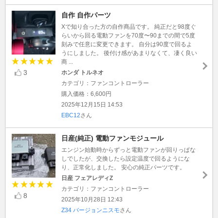
自作 自作パーツ
Xで知り合った方の自作商品です。 純正だと98度ぐ
らいから回る電動ファンを70度〜90までの間で5度
刻みで任意に変更できます。 自分は90度で回るよ
うにしました。 後付け感があまりなくて、凄く良い
商 ...
3
ホンダ トルネオ
カテゴリ：ファンコントローラー
購入価格：6,600円
2025年12月15日 14:53
EBC12
さん
日産(純正) 電動ファンモジュール
エンジン始動時からずっと電動ファンが回りっぱな
しでしたが、交換したら設定温度で回るようにな
り、正常化しました。 安心の純正パーツです。
日産 フェアレディZ
カテゴリ：ファンコントローラー
8
2025年10月28日 12:43
Z34 バージョンニスモ
さん