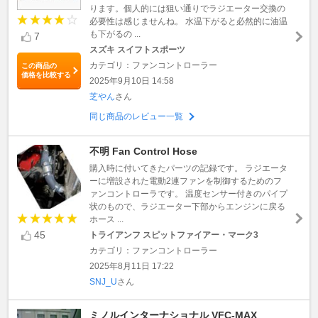
ります。個人的には狙い通りでラジエーター交換の
必要性は感じませんね。 水温下がると必然的に油温
も下がるの ...
7
スズキ スイフトスポーツ
カテゴリ：ファンコントローラー
この商品の
価格を比較する
2025年9月10日 14:58
芝やん
さん
同じ商品のレビュー一覧
不明 Fan Control Hose
購入時に付いてきたパーツの記録です。 ラジエータ
ーに増設された電動2連ファンを制御するためのフ
ァンコントローラです。 温度センサー付きのパイプ
状のもので、ラジエーター下部からエンジンに戻る
ホース ...
45
トライアンフ スピットファイアー・マーク3
カテゴリ：ファンコントローラー
2025年8月11日 17:22
SNJ_U
さん
ミノルインターナショナル VFC-MAX