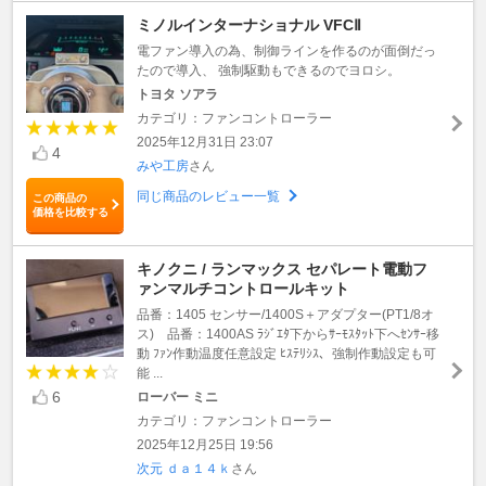
ミノルインターナショナル VFCⅡ
電ファン導入の為、制御ラインを作るのが面倒だっ
たので導入、 強制駆動もできるのでヨロシ。
トヨタ ソアラ
カテゴリ：ファンコントローラー
2025年12月31日 23:07
4
みや工房
さん
同じ商品のレビュー一覧
この商品の
価格を比較する
キノクニ / ランマックス セパレート電動フ
ァンマルチコントロールキット
品番：1405 センサー/1400S＋アダプター(PT1/8オ
ス) 品番：1400AS ﾗｼﾞｴﾀ下からｻｰﾓｽﾀｯﾄ下へｾﾝｻｰ移
動 ﾌｧﾝ作動温度任意設定 ﾋｽﾃﾘｼｽ、強制作動設定も可
能 ...
6
ローバー ミニ
カテゴリ：ファンコントローラー
2025年12月25日 19:56
次元 ｄａ１４ｋ
さん