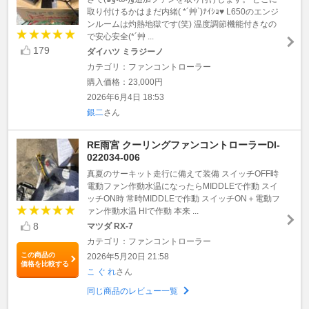
取り付けるかはまだ内緒( *´艸`)ﾅｲｼｮ♥︎ L650のエンジ
ンルームは灼熱地獄です(笑) 温度調節機能付きなの
で安心安全(*´艸 ...
179
ダイハツ ミラジーノ
カテゴリ：ファンコントローラー
購入価格：23,000円
2026年6月4日 18:53
銀二
さん
RE雨宮 クーリングファンコントローラーDI-
022034-006
真夏のサーキット走行に備えて装備 スイッチOFF時
電動ファン作動水温になったらMIDDLEで作動 スイ
ッチON時 常時MIDDLEで作動 スイッチON＋電動フ
ァン作動水温 HIで作動 本来 ...
8
マツダ RX-7
カテゴリ：ファンコントローラー
この商品の
2026年5月20日 21:58
価格を比較する
こ ぐ れ
さん
同じ商品のレビュー一覧