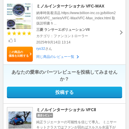
ミノルインターナショナル VFC-MAX
納車時装着済品 https://www.billion-inc.co.jp/billion2
006/VFC_series/VFC-Max/VFC-Max_index.html 取
扱説明書 h ...
三菱 ランサーエボリューションVII
カテゴリ：ファンコントローラー
1
2025年9月14日 13:14
ryo32
さん
この商品の
価格を比較する
同じ商品のレビュー一覧
あなたの愛車のパーツレビューを投稿してみません
か？
投稿する
ミノルインターナショナル VFCⅡ
純正ラジエーターの可能性を信じて導入。 ミニサー
キットクラスではファンが回ればスルスル水温下が