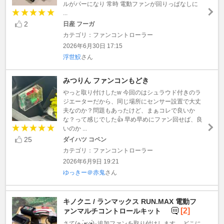
ルがパーになり 常時 電動ファンが回りっぱなしに
...
2
日産 フーガ
カテゴリ：ファンコントローラー
2026年6月30日 17:15
浮世鮫
さん
みつりん ファンコンもどき
やっと取り付けしたw 今回のはシュラウド付きのラ
ジエーターだから、同じ場所にセンサー設置で大丈
夫なのか？問題もあったけど、まぁコレで良いか
な？って感じでした👍 早め早めにファン回せば、良
いのか ...
25
ダイハツ コペン
カテゴリ：ファンコントローラー
2026年6月9日 19:21
ゆっきー＠赤鬼
さん
キノクニ / ランマックス RUN.MAX 電動フ
[2]
ァンマルチコントロールキット
さて(๑و•̀ω•́)و追加ファンを取り付けします。 どこに