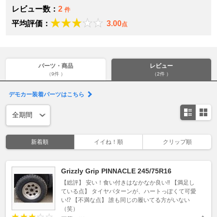
レビュー数：
2
件
平均評価：
3.00
点
パーツ・商品
レビュー
（9件 ）
（2件 ）
デモカー装着パーツはこちら
新着順
イイね！順
クリップ順
Grizzly Grip PINNACLE 245/75R16
【総評】 安い！食い付きはなかなか良い‼︎ 【満足し
ている点】 タイヤパターンが、ハートっぽくて可愛
い⁉︎ 【不満な点】 誰も同じの履いてる方がいない
（笑）