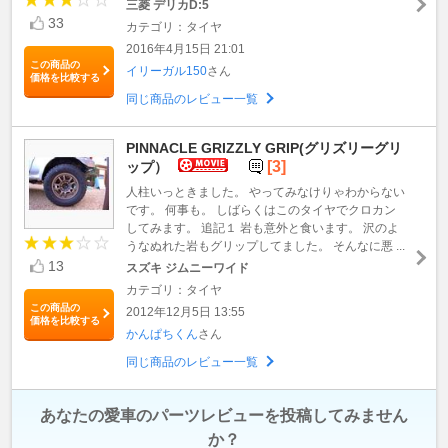
三菱 デリカD:5
33
カテゴリ：タイヤ
2016年4月15日 21:01
この商品の
イリーガル150
さん
価格を比較する
同じ商品のレビュー一覧
PINNACLE GRIZZLY GRIP(グリズリーグリ
[3]
ップ）
人柱いっときました。 やってみなけりゃわからない
です。 何事も。 しばらくはこのタイヤでクロカン
してみます。 追記１ 岩も意外と食います。 沢のよ
うなぬれた岩もグリップしてました。 そんなに悪 ...
13
スズキ ジムニーワイド
カテゴリ：タイヤ
この商品の
2012年12月5日 13:55
価格を比較する
かんぱちくん
さん
同じ商品のレビュー一覧
あなたの愛車のパーツレビューを投稿してみません
か？