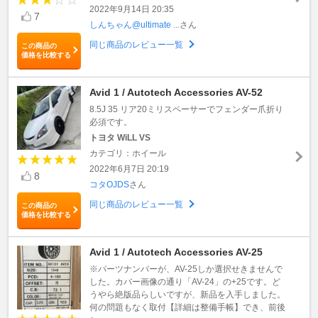
2022年9月14日 20:35
7
しんちゃん@ultimate ...
さん
同じ商品のレビュー一覧
この商品の
価格を比較する
Avid 1 / Autotech Accessories AV-52
8.5J 35 リア20ミリスペーサーでフェンダー爪折り
必須です。
トヨタ WiLL VS
カテゴリ：ホイール
2022年6月7日 20:19
8
コタOJDS
さん
同じ商品のレビュー一覧
この商品の
価格を比較する
Avid 1 / Autotech Accessories AV-25
※パーツナンバーが、AV-25しか選択せきませんで
した。カバー画像の通り「AV-24」の+25です。ど
うやら絶版品らしいですが、新品を入手しました。
何の問題もなく取付【詳細は整備手帳】でき、前後