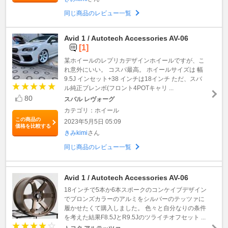
同じ商品のレビュー一覧
Avid 1 / Autotech Accessories AV-06
[1]
某ホイールのレプリカデザインホイールですが、こ
れ意外にいい。 コスパ最高。 ホイールサイズは 幅
9.5J インセット+38 インチは18インチ ただ、スバ
ル純正ブレンボ(フロント4POTキャリ ...
80
スバル レヴォーグ
カテゴリ：ホイール
この商品の
2023年5月5日 05:09
価格を比較する
きみkimi
さん
同じ商品のレビュー一覧
Avid 1 / Autotech Accessories AV-06
18インチで5本か6本スポークのコンケイブデザイン
でブロンズカラーのアルミをシルバーのテッツァに
履かせたくて購入しました。 色々と自分なりの条件
を考えた結果F8.5JとR9.5Jのツライチオフセット ...