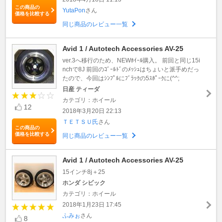
この商品の
YutaPon
さん
価格を比較する
同じ商品のレビュー一覧
Avid 1 / Autotech Accessories AV-25
ver.3へ移行のため、NEWﾎｲｰﾙ購入。 前回と同じ15i
nchで8J 前回のｺﾞｰﾙﾄﾞのﾒｯｼｭはちょいと派手めだっ
たので、今回はｼﾝﾌﾟﾙにﾌﾞﾗｯｸの5ｽﾎﾟｰｸに(^^;
日産 ティーダ
カテゴリ：ホイール
12
2018年3月20日 22:13
ＴＥＴＳＵ氏
さん
この商品の
価格を比較する
同じ商品のレビュー一覧
Avid 1 / Autotech Accessories AV-25
15インチ8j＋25
ホンダ シビック
カテゴリ：ホイール
2018年1月23日 17:45
ふみぉ
さん
8