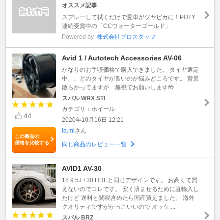
オススメ記事
スプレーして拭くだけで愛車がツヤピカに！POTY
連続受賞中の「CCウォーターゴールド」
Powered by
株式会社プロスタッフ
Avid 1 / Autotech Accessories AV-06
かなりのお手頃価格で購入できました。 タイヤ選定
中、、どのタイヤが良いのか悩みどころです。 背景
散らかってますが 無視でお願いします🤲
スバル WRX STI
カテゴリ：ホイール
44
2020年10月16日 12:21
ta.mi
さん
この商品の
価格を比較する
同じ商品のレビュー一覧
AVID1 AV-30
18 9.5J +30 HREと同じデザインです。 お高くて買
えないのでコレです。 安く済ませるために直輸入し
たけど 送料と関税含めたら国産買えました。 海外
クオリティですがかっこいいので オッケ ...
スバル BRZ