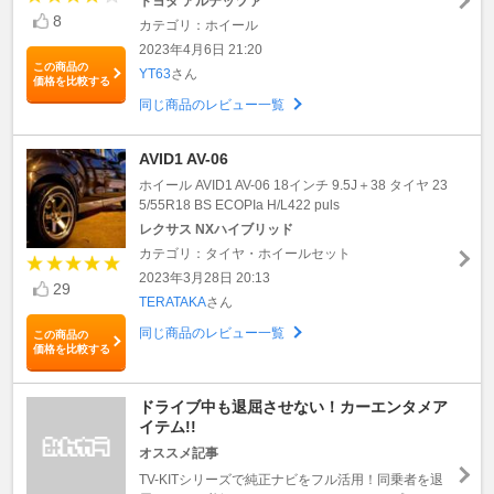
トヨタ アルテッツァ
8
カテゴリ：ホイール
2023年4月6日 21:20
この商品の
YT63
さん
価格を比較する
同じ商品のレビュー一覧
AVID1 AV-06
ホイール AVID1 AV-06 18インチ 9.5J＋38 タイヤ 23
5/55R18 BS ECOPIa H/L422 puls
レクサス NXハイブリッド
カテゴリ：タイヤ・ホイールセット
2023年3月28日 20:13
29
TERATAKA
さん
同じ商品のレビュー一覧
この商品の
価格を比較する
ドライブ中も退屈させない！カーエンタメア
イテム!!
オススメ記事
TV-KITシリーズで純正ナビをフル活用！同乗者を退