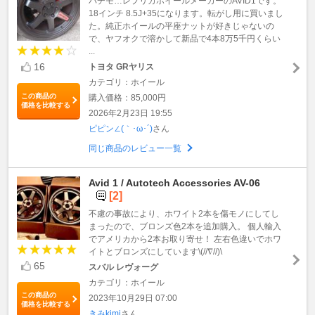
パチモ…レプリカホイールメーカーのAVID1です。
18インチ 8.5J+35になります。転がし用に買いまし
た。純正ホイールの平座ナットが好きじゃないの
で、ヤフオクで溶かして新品で4本8万5千円くらい
...
16
トヨタ GRヤリス
カテゴリ：ホイール
この商品の
購入価格：85,000円
価格を比較する
2026年2月23日 19:55
ピピン∠(｀･ω･´)
さん
同じ商品のレビュー一覧
Avid 1 / Autotech Accessories AV-06
[2]
不慮の事故により、ホワイト2本を傷モノにしてし
まったので、ブロンズ色2本を追加購入。 個人輸入
でアメリカから2本お取り寄せ！ 左右色違いでホワ
イトとブロンズにしています\(//∇//)\
65
スバル レヴォーグ
カテゴリ：ホイール
この商品の
2023年10月29日 07:00
価格を比較する
きみkimi
さん