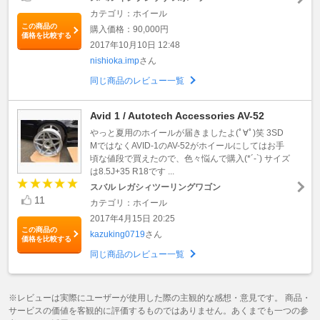
カテゴリ：ホイール
この商品の
購入価格：90,000円
価格を比較する
2017年10月10日 12:48
nishioka.imp
さん
同じ商品のレビュー一覧
Avid 1 / Autotech Accessories AV-52
やっと夏用のホイールが届きましたよ(ﾟ∀ﾟ)笑 3SD
MではなくAVID-1のAV-52がホイールにしてはお手
頃な値段で買えたので、色々悩んで購入(*´-`) サイズ
は8.5J+35 R18です ...
スバル レガシィツーリングワゴン
11
カテゴリ：ホイール
2017年4月15日 20:25
この商品の
kazuking0719
さん
価格を比較する
同じ商品のレビュー一覧
※レビューは実際にユーザーが使用した際の主観的な感想・意見です。 商品・
サービスの価値を客観的に評価するものではありません。あくまでも一つの参