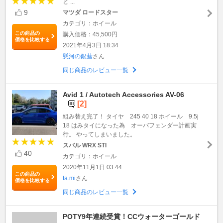
と ...
9
マツダ ロードスター
カテゴリ：ホイール
この商品の
購入価格：45,500円
価格を比較する
2021年4月3日 18:34
懸河の銀彗
さん
同じ商品のレビュー一覧
Avid 1 / Autotech Accessories AV-06
[2]
組み替え完了！ タイヤ 245 40 18 ホイール 9.5j
18 はみタイになった為 オーバフェンダー計画実
行。 やってしまいました。
スバル WRX STI
40
カテゴリ：ホイール
2020年11月1日 03:44
この商品の
ta.mi
さん
価格を比較する
同じ商品のレビュー一覧
POTY9年連続受賞！CCウォーターゴールド