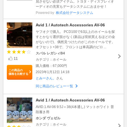
屈させない必須アイテム。トヨタ・ディスプレィオ
ーディオの充実もデータシステムにおまかせ！
Powered by
株式会社データシステム
Avid 1 / Autotech Accessories AV-06
ヤフオクで購入。 PCD100で9J以上のホイールを探
すとかなり選択肢がなく(新品は現状買えるほどの金
がないので)、偶然見つけたのがこのホイールです。
オフセット+38で、フロントは車高調のピロ ...
スバル レガシィB4
11
カテゴリ：ホイール
購入価格：67,000円
この商品の
2023年1月12日 14:18
価格を比較する
とみーさん。
さん
同じ商品のレビュー一覧
Avid 1 / Autotech Accessories AV-06
AVID.1 AV-06 9.5J＋38(4本通し) マットホワイト 普
段履き用
ホンダ ヴェゼル
カテゴリ：ホイール