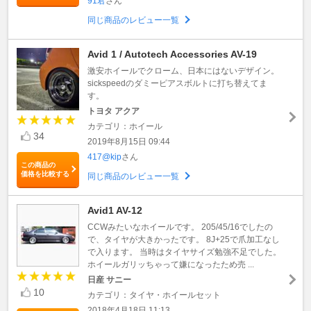
91君
さん
同じ商品のレビュー一覧
Avid 1 / Autotech Accessories AV-19
激安ホイールでクローム、日本にはないデザイン。
sickspeedのダミーピアスボルトに打ち替えてま
す。
トヨタ アクア
カテゴリ：ホイール
34
2019年8月15日 09:44
417@kip
さん
この商品の
価格を比較する
同じ商品のレビュー一覧
Avid1 AV-12
CCWみたいなホイールです。 205/45/16でしたの
で、タイヤが大きかったです。 8J+25で爪加工なし
で入ります。 当時はタイヤサイズ勉強不足でした。
ホイールガリッちゃって嫌になったため売 ...
日産 サニー
10
カテゴリ：タイヤ・ホイールセット
2018年4月18日 11:13