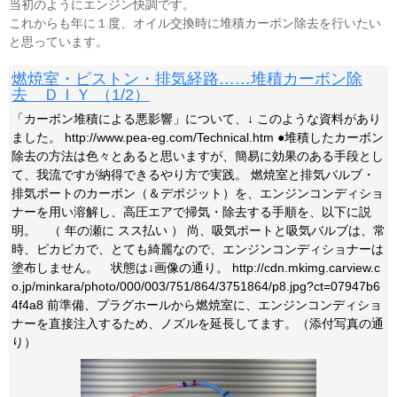
当初のようにエンジン快調です。
これからも年に１度、オイル交換時に堆積カーボン除去を行いたい
と思っています。
燃焼室・ピストン・排気経路……堆積カーボン除
去 ＤＩＹ （1/2）
「カーボン堆積による悪影響」について、↓ このような資料があり
ました。 http://www.pea-eg.com/Technical.htm ●堆積したカーボン
除去の方法は色々とあると思いますが、簡易に効果のある手段とし
て、我流ですが納得できるやり方で実践。 燃焼室と排気バルブ・
排気ポートのカーボン（＆デポジット）を、エンジンコンディショ
ナーを用い溶解し、高圧エアで掃気・除去する手順を、以下に説
明。 （ 年の瀬に スス払い ） 尚、吸気ポートと吸気バルブは、常
時、ピカピカで、とても綺麗なので、エンジンコンディショナーは
塗布しません。 状態は↓画像の通り。 http://cdn.mkimg.carview.c
o.jp/minkara/photo/000/003/751/864/3751864/p8.jpg?ct=07947b6
4f4a8 前準備、プラグホールから燃焼室に、エンジンコンディショ
ナーを直接注入するため、ノズルを延長してます。（添付写真の通
り）