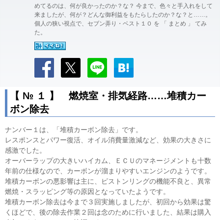
めてるのは、何が良かったのか？な？ 今まで、色々と手入れをして
来ましたが、何が？どんな御利益をもたらしたのか？な？と……。
個人の狭い視点で、セブン弄り・ベスト１０ を 「 まとめ 」 てみ
た。
【 № １ 】 燃焼室・排気経路……堆積カー
ボン除去
ナンバー１は、「堆積カーボン除去」です。
レスポンスとパワー復活、オイル消費量激減など、効果の大きさに
感激でした。
オーバーラップの大きいハイカム、ＥＣＵのマネージメントも十数
年前の仕様なので、カーボンが溜まりやすいエンジンのようです。
堆積カーボンの悪影響は主に、ピストンリングの機能不良と、異常
燃焼・スラッピング等の原因となっていたようです。
堆積カーボン除去は今まで３回実施しましたが、初回から効果は驚
くほどで、後の除去作業２回は念のために行いました、結果は購入