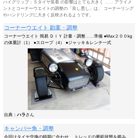
ハイグリップ：Ｓタイヤ装着 の影響はとても大きく …… アライメ
ントとコーナーウエイトの調整の「良し悪し」は、 コーナーリング
やハンドリングに大きく反映されるようです。
コーナーウエイト 勘案・調整
コーナーウエイト 簡易 ＤＩＹ 計量・調整……準備 ●Max２００kg
の体重計（1） ●スロープ（4） ●ジャッキ＆レンチ一式
出典：
ハラ
さん
キャンバー角・調整
今回はタイヤ交換の時期に合わせ、 トレッドの磨耗状態を鑑み、