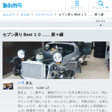
ログイン
メニュー
みんカラ
まとめ
クルマいじり
セブン弄り Best １０ …… 斯々綴
カテゴリ
▼
セブン弄り Best １０ …… 斯々綴
ハラ
さん
2015/08/29
9,488
最近も、ここ数年も、趣味のラジコンを弄る事が少なくなり、代わ
りに、 あれこれと、CATERHAM（セブン）のモディファイやメン
テナンス等で遊んでます。 みんカラに参加し、年数が経ち、記事も
溜まったので、振り返ってみました。 １２年を経過した英国製のシ
ョボい軽量車ですが、購入後、ほぼノントラブルでドライブを楽し