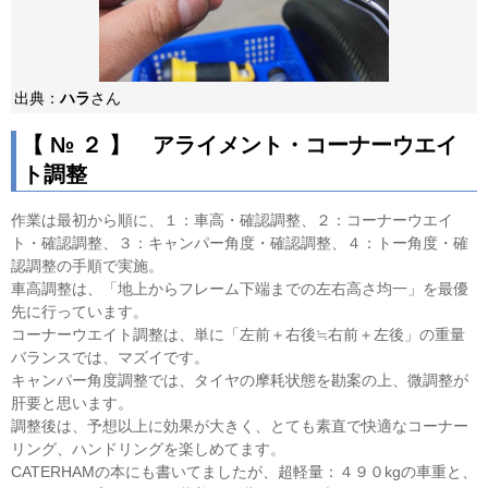
出典：
ハラ
さん
【 № ２ 】 アライメント・コーナーウエイ
ト調整
作業は最初から順に、１：車高・確認調整、２：コーナーウエイ
ト・確認調整、３：キャンパー角度・確認調整、４：トー角度・確
認調整の手順で実施。
車高調整は、「地上からフレーム下端までの左右高さ均一」を最優
先に行っています。
コーナーウエイト調整は、単に「左前＋右後≒右前＋左後」の重量
バランスでは、マズイです。
キャンパー角度調整では、タイヤの摩耗状態を勘案の上、微調整が
肝要と思います。
調整後は、予想以上に効果が大きく、とても素直で快適なコーナー
リング、ハンドリングを楽しめてます。
CATERHAMの本にも書いてましたが、超軽量：４９０kgの車重と、