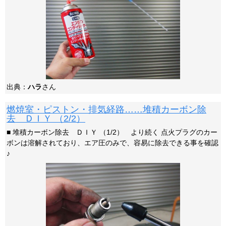
出典：
ハラ
さん
燃焼室・ピストン・排気経路……堆積カーボン除
去 ＤＩＹ （2/2）
■ 堆積カーボン除去 ＤＩＹ （1/2） より続く 点火プラグのカー
ボンは溶解されており、エア圧のみで、容易に除去できる事を確認
♪