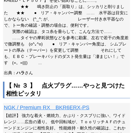
KHEED・ＬＰ５０７ 】 を使い始めることに……。
★★ 鳴き防止の「面取り」は、シッカリと削りまし
た ★★ ● リア・キャンバー調整 …… 水平器は目安に
しかならない (^_^; が、 レーザー付き水平器なの
で、トー角の確認・調整の場合は、便利です。
実際の確認は、タコ糸を垂らして、こんな方法で……
……タイヤの摩耗状態などを参考に勘案、左右で若干の角度差
で微調整も (o^｡^o) ● リア・キャンパー角度は、 シムプレ
ートの厚み（テーパー）を変更して調整 それにして
も、ＥＢＣ・ブレーキパッドのダスト発生量は「凄まじい！」で
す (=。=|||) ...
出典：
ハラ
さん
【 № ３ 】 点火プラグ……やっと見つけた
相性ピッタリ
NGK / Premium RX BKR6ERX-PS
【総評】 強力な着火・燃焼力、かぶり・クスブリに強い、ワイド
レンジ……広告の通り。 低中回転域が、ＴｏｏリッチＡＦのチュ
ーンドエンジンに相性良好。 性能維持・耐久性の確認は、これか