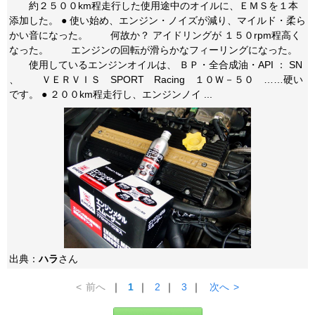
約２５００km程走行した使用途中のオイルに、ＥＭＳを１本
添加した。 ● 使い始め、エンジン・ノイズが減り、マイルド・柔ら
かい音になった。 何故か？ アイドリングが １５０rpm程高く
なった。 エンジンの回転が滑らかなフィーリングになった。
使用しているエンジンオイルは、 ＢＰ・全合成油・API ： SN
、 ＶＥＲＶＩＳ SPORT Racing １０Ｗ－５０ ……硬い
です。 ● ２００km程走行し、エンジンノイ ...
出典：
ハラ
さん
<
前へ
｜
1
｜
2
｜
3
｜
次へ
>