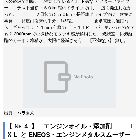
らの経過で判断。 【満足している点】 下品な アフターファイヤ
ー……テスト当初・８０km程のドライブでは、１度も発生しなか
った。 ２日後の２５０km・長距離ドライブでは、次第に
再発……頻度は従来の半分～1/3程。 要求電圧に適応な
ら、ギャップ： １１mm 仕様の 「 －１１P 」 が、良かったのか？
も？ 3000rpmでの微妙なモタツキ感が解消した。 燃焼室・排気経
路のカーボン堆積が、大幅に軽減さそう。 【不満な点】 無し。
出典：
ハラ
さん
【 № ４ 】 エンジンオイル・添加剤 …… Ｉ
ＸＬ と ENEOS・エンジンメタルスムーザー