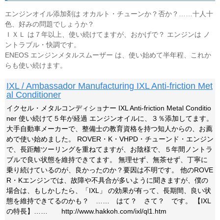
エンジンオイル添加剤は オカルト・チューンか？否か？……十人十
色、好みの問題でしょうか？
ＩＸＬ は７年以上、使い続けてますが、おかげで？ エンジンは ノ
ントラブル・快調です。
ENEOS エンジンメタルスムーザー は、使い始めて半年程、これか
らも使い続けます。
IXL / Ambassador Manufacturing IXL Anti-friction Met
al Conditioner
イクセル・メタルコンディショナー IXL Anti-friction Metal Conditio
ner 使い続けて５年が経過 エンジンオイルに、３％添加してます。
大手自動車メーカーで、整備士の教育資格を持つ知人からの、お薦
めで使い始めました。 ROVER・K・VHPD・チューンド・エンジン
で、長距離ツーリングを重ねてますが、お陰様で、５年間ノントラ
ブルで良い状態を維持できてます。 無理せず、無茶せず、丁寧に
乗り続けているのが、良かったのか？要因は不明です。 他のROVE
R・Kエンジンでは、故障や不具合が多いように聞きますが、僕の
場合は、もしかしたら、「IXL」 の効果が有って、長期間、良い状
態を維持できてるのかも？ …… はて？ さて？ です。 【IXL
の特長】…… http://www.hakkoh.com/ixl/ql1.htm