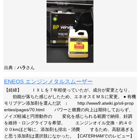
出典：
ハラ
さん
ENEOS エンジンメタルスムーザー
【経緯】 ＩＸＬを７年程使っていたが、成分が変更となり、
効能が落ちた感じがしたため、エネオスＥＭＳに変更。 ● 有機
モリブデン添加剤を選んだ訳 ↓ http://www9.atwiki.jp/oil-prop
erties/pages/70.html パワーと燃費の向上は期待しておらず、
ノイズ軽減と円滑動作の 変化を感じられる範囲で納得、好調
を維持・ロングライフを希望。 エンジンオイル交換・約４０
００kmほど毎に、添加剤も排出・消費 するため、高額過ぎる
と思う添加剤は選択肢になかった。 【CATERHAMでのレビュー】