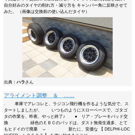
自分好みのタイヤの削れ方・減り方を キャンバー角に反映させて
みた。 （画像は交換前の使い込んだタイヤ）
出典：
ハラ
さん
アライメント調整 ＆ ……
. 車庫でアレコレと、ラジコン飛行機を作るような気分で、ス
タートしましたが、 いつものようにスローペースで、ゴタゴ
タの作業を、昨夜、やっと終了♪ ● リア・ブレーキパッド交
換 緑色のＥＢＣのパッドは、ダスト無発生過多、とて
もヒドイので廃棄 → 新たに、安価な 【 DELPHI-LOC