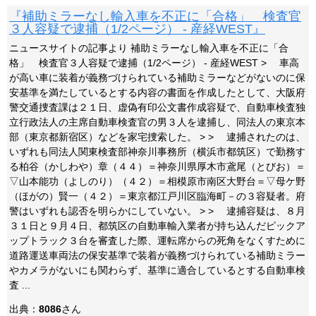
『補助ミラーなし輸入車を不正に「合格」 検査官
３人容疑で逮捕（1/2ページ） - 産経WEST』
ニュースサイトの記事より 補助ミラーなし輸入車を不正に「合
格」 検査官３人容疑で逮捕（1/2ページ） - 産経WEST > 車高
が高い車に装着が義務づけられている補助ミラーなどがないのに保
安基準を満たしているとする内容の書面を作成したとして、大阪府
警交通捜査課は２１日、虚偽有印公文書作成容疑で、自動車検査独
立行政法人の主席自動車検査官の男３人を逮捕し、同法人の東京本
部（東京都新宿区）などを家宅捜索した。 > > 逮捕されたのは、
いずれも同法人関東検査部神奈川事務所（横浜市都筑区）で勤務す
る柏谷（かしわや）章（４４）＝神奈川県厚木市鳶尾（とびお）＝
▽山本能功（よしのり）（４２）＝相模原市南区大野台＝▽母ケ野
（ほがの）賢一（４２）＝東京都江戸川区臨海町－の３容疑者。府
警はいずれも認否を明らかにしていない。 > > 逮捕容疑は、８月
３１日と９月４日、都筑区の自動車輸入業者が持ち込んだピックア
ップトラック３台を審査した際、運転席からの死角をなくすために
道路運送車両法の保安基準で装着が義務づけられている補助ミラー
やカメラがないにも関わらず、基準に適合しているとする自動車検
査 ...
出典：
8086
さん