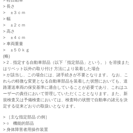
> 軽自動車
> 長さ
> ±３ｃｍ
> 幅
> ±２ｃｍ
> 高さ
> ±４ｃｍ
> 車両重量
> ±５０ｋｇ
(略)
> 2．指定する自動車部品（以下「指定部品」という。）を溶接また
はリベット以外の取り付け 方法により装着した場合
> が該当し、この場合には、諸手続きが不要となります。 なお、こ
れらの軽微な変更となる自動車部品を装着した状態においても、道
路運送車両の保安基準に適合していることが必要であり、これはユ
ーザーの責任において管理していただくこととなります。また、新
規検査又は予備検査においては、検査時の状態で自動車の諸元を決
定する従来どおりの取扱いとなります。
> ［主な指定部品 の例］
> ○ 機能的部品
> 身体障害者用操作装置