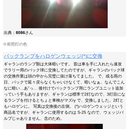
出典：
8086
さん
※前照灯の色
バックランプをハロゲンウェッジ(*)に交換
ギャランのランプ類は大体暗いです。 昔は車を手に入れたら速攻
でラリー用のバック球に交換してたのですが、ギャランのバック球
の交換作業は頭の中から完璧に抜け落ちてました。 で、或る雨の
日、バックで延々戻らなくちゃいけなくて、暗いなぁ、なんでこん
なに暗い…あ”っ… 後付けでバックランプ用にランプユニット追加
っていう手もありますが、ギャランは標準で2灯なので、3灯目にな
るランプを付けるとちょと車検がマズry で、交換しました。2灯と
もハロゲンに。 写真は交換後の左側。 (*)ハロゲンウェッジという
商品名ですが、ギャランに使用するのは S-25 なので、ウェッジバ
ルブじゃありません、念のため。