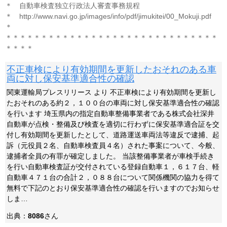
＊ 自動車検査独立行政法人審査事務規程
＊ http://www.navi.go.jp/images/info/pdf/jimukitei/00_Mokuji.pdf
＊
＊＊＊＊＊＊＊＊＊＊＊＊＊＊＊＊＊＊＊＊＊＊＊＊＊＊＊＊＊＊
＊＊＊＊
不正車検により有効期間を更新したおそれのある車
両に対し保安基準適合性の確認
関東運輸局プレスリリース より 不正車検により有効期間を更新し
たおそれのある約２，１００台の車両に対し保安基準適合性の確認
を行います 埼玉県内の指定自動車整備事業者である株式会社深井
自動車が点検・整備及び検査を適切に行わずに保安基準適合証を交
付し有効期間を更新したとして、道路運送車両法等違反で逮捕、起
訴（元役員２名、自動車検査員４名）された事案について、今般、
逮捕者全員の有罪が確定しました。 当該整備事業者が車検手続き
を行い自動車検査証が交付されている登録自動車１，６１７台、軽
自動車４７１台の合計２，０８８台について関係機関の協力を得て
無料で下記のとおり保安基準適合性の確認を行いますのでお知らせ
しま…
出典：
8086
さん