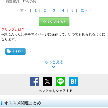
※前部霧灯、灯火の数
<
前へ
｜
1
｜
2
｜
3
｜
4
｜
5
｜
次へ
>
クリップとは？
⇒気に入った記事をマイページに保存して、いつでも見られるように
なります。
イイね！
もっと見る
このまとめをシェアする
オススメ関連まとめ