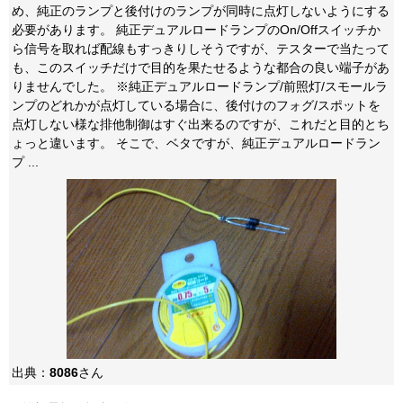
め、純正のランプと後付けのランプが同時に点灯しないようにする
必要があります。 純正デュアルロードランプのOn/Offスイッチか
ら信号を取れば配線もすっきりしそうですが、テスターで当たって
も、このスイッチだけで目的を果たせるような都合の良い端子があ
りませんでした。 ※純正デュアルロードランプ/前照灯/スモールラ
ンプのどれかが点灯している場合に、後付けのフォグ/スポットを
点灯しない様な排他制御はすぐ出来るのですが、これだと目的とち
ょっと違います。 そこで、ベタですが、純正デュアルロードラン
プ ...
出典：
8086
さん