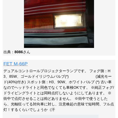
出典：
8086
さん
FET M-66P
デュアルコントロールプロジェクターランプです。 フォグ側：H
3、85W、ゴールドイリジウムバルブ(*) (減光モー
ド(40%)付き) スポット側：H3、90W、ホワイトバルブ (*) 古い車
なのでヘッドライトと同色でなくても車検OKです。 ※純正フォグ/
ドライビングライトとは同時点灯しないようにしてあります。 ※
街中で点灯させることは殆どありません。 ※街中で使うとした
ら、光軸狂ってる対向車に対し、注意喚起の意味で短時間、フル点
灯！するくらいでしょうか（汗