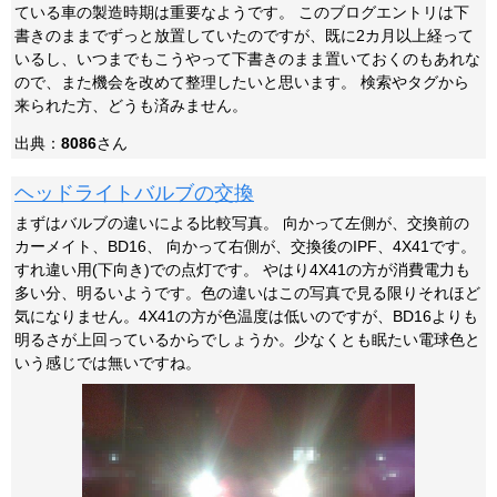
ている車の製造時期は重要なようです。 このブログエントリは下
書きのままでずっと放置していたのですが、既に2カ月以上経って
いるし、いつまでもこうやって下書きのまま置いておくのもあれな
ので、また機会を改めて整理したいと思います。 検索やタグから
来られた方、どうも済みません。
出典：
8086
さん
ヘッドライトバルブの交換
まずはバルブの違いによる比較写真。 向かって左側が、交換前の
カーメイト、BD16、 向かって右側が、交換後のIPF、4X41です。
すれ違い用(下向き)での点灯です。 やはり4X41の方が消費電力も
多い分、明るいようです。色の違いはこの写真で見る限りそれほど
気になりません。4X41の方が色温度は低いのですが、BD16よりも
明るさが上回っているからでしょうか。少なくとも眠たい電球色と
いう感じでは無いですね。