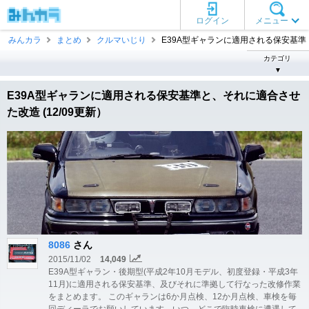
ログイン
メニュー
みんカラ
まとめ
クルマいじり
E39A型ギャランに適用される保安基準 ..
カテゴリ
▼
E39A型ギャランに適用される保安基準と、それに適合させ
た改造 (12/09更新）
8086
さん
2015/11/02
14,049
E39A型ギャラン・後期型(平成2年10月モデル、初度登録・平成3年
11月)に適用される保安基準、及びそれに準拠して行なった改修作業
をまとめます。 このギャランは6か月点検、12か月点検、車検を毎