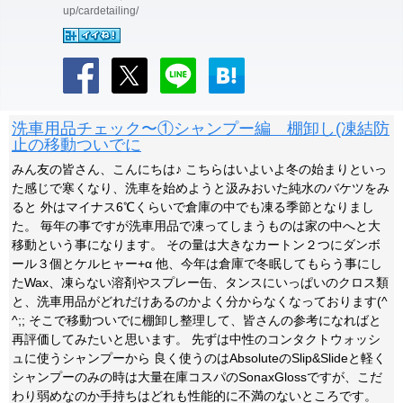
up/cardetailing/
洗車用品チェック〜①シャンプー編 棚卸し(凍結防
止の移動ついでに
みん友の皆さん、こんにちは♪ こちらはいよいよ冬の始まりといっ
た感じで寒くなり、洗車を始めようと汲みおいた純水のバケツをみ
ると 外はマイナス6℃くらいで倉庫の中でも凍る季節となりまし
た。 毎年の事ですが洗車用品で凍ってしまうものは家の中へと大
移動という事になります。 その量は大きなカートン２つにダンボ
ール３個とケルヒャー+α 他、今年は倉庫で冬眠してもらう事にし
たWax、凍らない溶剤やスプレー缶、タンスにいっぱいのクロス類
と、洗車用品がどれだけあるのかよく分からなくなっております(^
^;; そこで移動ついでに棚卸し整理して、皆さんの参考になればと
再評価してみたいと思います。 先ずは中性のコンタクトウォッシ
ュに使うシャンプーから 良く使うのはAbsoluteのSlip&Slideと軽く
シャンプーのみの時は大量在庫コスパのSonaxGlossですが、こだ
わり弱めなのか手持ちはどれも性能的に不満のないところです。