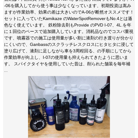
-06を購入してから使う事は少なくなっています、初期投資は嵩み
ますが作業効率、効果の差は大きいのでA-06が断然オススメです！
セットに入っていたKamikaze のWaterSpotRemoverもNo.4とは遜
色なく使えています。 鉄粉除去剤もProvide のPVD I-07、4L.を年
に１回位のペースで追加購入しています。消耗品なのでコスパ重視
です、噴霧器での施工は使用量が多い割に液剤の行き渡りが分かり
にくいので、Ganbassのスクラッチレスクロスにヒタヒタに浸して
塗り広げて、液剤に足しながら車を3周程回る、の手順にしてから
作業効率が向上し、I-07の使用量も抑えられてきたように思いま
す。 スパイクタイヤを使用していた昔は、削られた舗装を毎年補
...