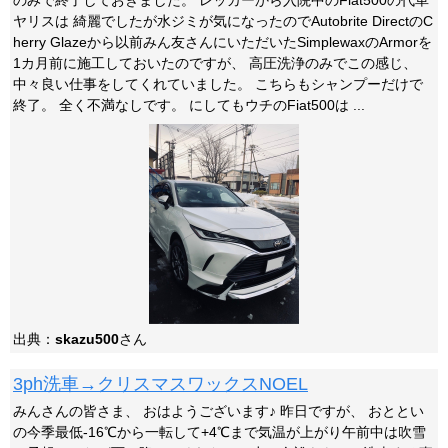
のみで終了しておきました。 レッカーから入院中のFiat500の代車
ヤリスは 綺麗でしたが水ジミが気になったのでAutobrite DirectのC
herry Glazeから以前みん友さんにいただいたSimplewaxのArmorを
1カ月前に施工しておいたのですが、 高圧洗浄のみでこの感じ、
中々良い仕事をしてくれていました。 こちらもシャンプーだけで
終了。 全く不満なしです。 にしてもウチのFiat500は ...
出典：
skazu500
さん
3ph洗車→クリスマスワックスNOEL
みんさんの皆さま、 おはようございます♪ 昨日ですが、 おととい
の今季最低-16℃から一転して+4℃まで気温が上がり午前中は吹雪