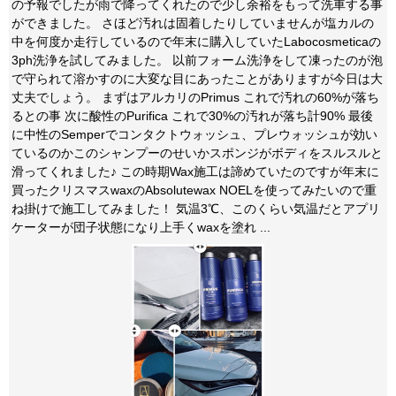
の予報でしたが雨で降ってくれたので少し余裕をもって洗車する事
ができました。 さほど汚れは固着したりしていませんが塩カルの
中を何度か走行しているので年末に購入していたLabocosmeticaの
3ph洗浄を試してみました。 以前フォーム洗浄をして凍ったのが泡
で守られて溶かすのに大変な目にあったことがありますが今日は大
丈夫でしょう。 まずはアルカリのPrimus これで汚れの60%が落ち
るとの事 次に酸性のPurifica これで30%の汚れが落ち計90% 最後
に中性のSemperでコンタクトウォッシュ、プレウォッシュが効い
ているのかこのシャンプーのせいかスポンジがボディをスルスルと
滑ってくれました♪ この時期Wax施工は諦めていたのですが年末に
買ったクリスマスwaxのAbsolutewax NOELを使ってみたいので重
ね掛けで施工してみました！ 気温3℃、このくらい気温だとアプリ
ケーターが団子状態になり上手くwaxを塗れ ...