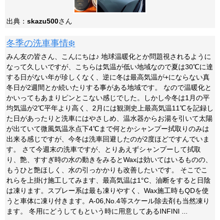
出典：
skazu500
さん
冬季の洗車事情❄️
みん友の皆さん、こんにちは♪ 地球温暖化とか問題視されるように
なって久しいですが、こちらは気温が低い地域なので夏は30℃に達
する日がない年が珍しくなく、逆に冬は最高気温が+にならない真
冬日が2週間とか続いたりする事がある地域です。 なので温暖化と
かいってもあまりピンとこない感じでした。しかし今冬は1月の平
均気温が2℃平年より高く、2月には観測史上最高気温11℃を記録し
た日があったりと洗車にはやさしめ、温水器からお湯を引いて太陽
が出ていて微風気温氷点下4℃まで何とかシャンプー拭取りのみは
出来る感じですが、今冬は洗車回避したのが2度ほどですんでいま
す。 さて今週末の洗車ですが、とりあえずシャンプーして拭取
り、艶、すすぎ時の水の動きをみるとWaxは効いてはいるものの、
もうひと艶ほしく、水の引っかかりも改善したいです。 そこでこ
れらを上掛け施工してみます、最高気温は1°C、油断をすると日陰
は凍ります。スプレー系は最も凍りやすく、Wax施工時もQDを使
うと車体に凍り付きます。A-06,No.4等スケール除去剤も当然凍り
ます。 冬用にどうしてもという時に用意してあるINFINI ...