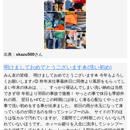
出典：
skazu500
さん
明けましておめでとうございます🎍(洗い初め)
みん友の皆様、 明けましておめでとうございます🎍 今年もよろし
くお願いします♪😊 昨年末仕事最終日に同僚より風邪をもらってし
まい年末の休みは、、、 すっかり寝込んでしまい洗い納めは当然
できず😢 年初より羽田の事故で激務！ やっとの事で休日も季節外
れの雨、 翌日も+4℃とこの時期には珍しく凍る心配なくやっとの
事で洗い初めをする事が出来ました。 前日の雨が水玉になって凍
っているのが溶けるのを待ってシャンプーのみ、 サイドの下のほ
うは塩カルで汚れていますが、 2週間でこの時期このくらいなら汚
れていないほうです。 ホィール廻りを入念に洗浄してシャンプー