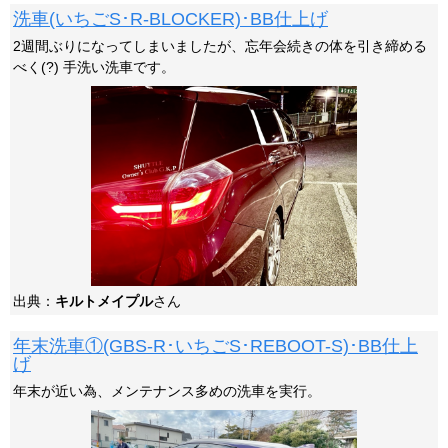
洗車(いちごS･R-BLOCKER)･BB仕上げ
2週間ぶりになってしまいましたが、忘年会続きの体を引き締める
べく(?) 手洗い洗車です。
出典：
キルトメイプル
さん
年末洗車①(GBS-R･いちごS･REBOOT-S)･BB仕上
げ
年末が近い為、メンテナンス多めの洗車を実行。