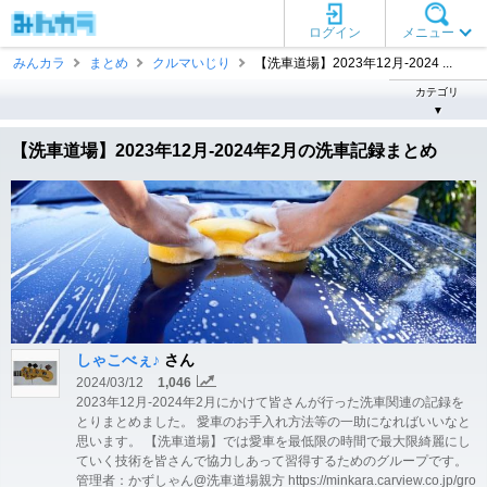
ログイン
メニュー
みんカラ
まとめ
クルマいじり
【洗車道場】2023年12月-2024 ...
カテゴリ
▼
【洗車道場】2023年12月-2024年2月の洗車記録まとめ
しゃこべぇ♪
さん
2024/03/12
1,046
2023年12月-2024年2月にかけて皆さんが行った洗車関連の記録を
とりまとめました。 愛車のお手入れ方法等の一助になればいいなと
思います。 【洗車道場】では愛車を最低限の時間で最大限綺麗にし
ていく技術を皆さんで協力しあって習得するためのグループです。
管理者：かずしゃん@洗車道場親方 https://minkara.carview.co.jp/gro