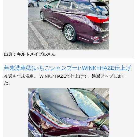
出典：
キルトメイプル
さん
年末洗車②(いちごシャンプー)･WINK+HAZE仕上げ
今週も年末洗車。 WINKとHAZEで仕上げて、艶感アップしまし
た。