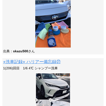
出典：
skazu500
さん
⭐︎洗車記録⭐︎ ハリアー備忘録㉗
1(206)回目 1/6 4℃ シャンプー洗車