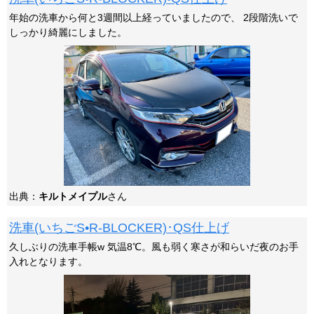
年始の洗車から何と3週間以上経っていましたので、 2段階洗いで
しっかり綺麗にしました。
出典：
キルトメイプル
さん
洗車(いちごS•R-BLOCKER)･QS仕上げ
久しぶりの洗車手帳w 気温8℃。風も弱く寒さが和らいだ夜のお手
入れとなります。