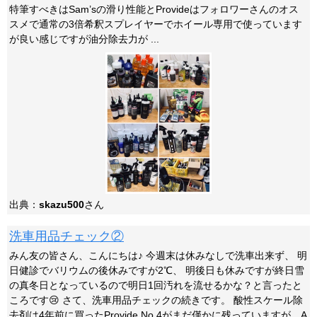
特筆すべきはSam’sの滑り性能とProvideはフォロワーさんのオス
スメで通常の3倍希釈スプレイヤーでホイール専用で使っています
が良い感じですが油分除去力が ...
出典：
skazu500
さん
洗車用品チェック②
みん友の皆さん、こんにちは♪ 今週末は休みなしで洗車出来ず、 明
日健診でバリウムの後休みですが2℃、 明後日も休みですが終日雪
の真冬日となっているので明日1回汚れを流せるかな？と言ったと
ころです😢 さて、洗車用品チェックの続きです。 酸性スケール除
去剤は4年前に買ったProvide No.4がまだ僅かに残っていますが、A