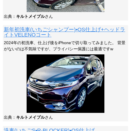
出典：
キルトメイプル
さん
新年初洗車(いちごシャンプー)•QS仕上げ+ヘッドラ
イトVELENOコート
2024年の初洗車、仕上げ後をiPhoneで切り取ってみました。 背景
がないのは不気味ですが、プライバシー保護には最適ですw
出典：
キルトメイプル
さん
洗車(いちごS•R-BLOCKER)•QS仕上げ