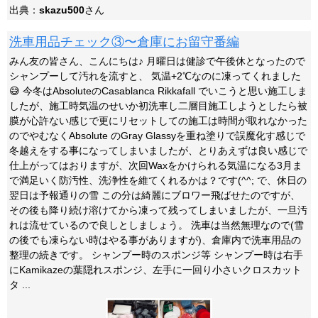
出典：
skazu500
さん
洗車用品チェック③〜倉庫にお留守番編
みん友の皆さん、こんにちは♪ 月曜日は健診で午後休となったので
シャンプーして汚れを流すと、 気温+2℃なのに凍ってくれました
😅 今冬はAbsoluteのCasablanca Rikkafall でいこうと思い施工しま
したが、施工時気温のせいか初洗車し二層目施工しようとしたら被
膜が心許ない感じで更にリセットしての施工は時間が取れなかった
のでやむなくAbsolute のGray Glassyを重ね塗りで誤魔化す感じで
冬越えをする事になってしまいましたが、とりあえずは良い感じで
仕上がってはおりますが、次回Waxをかけられる気温になる3月ま
で満足いく防汚性、洗浄性を維てくれるかは？です(^^; で、休日の
翌日は予報通りの雪 この分は綺麗にブロワー飛ばせたのですが、
その後も降り続け溶けてから凍って残ってしまいましたが、一旦汚
れは流せているので良しとしましょう。 洗車は当然無理なので(雪
の後でも凍らない時はやる事がありますが)、倉庫内で洗車用品の
整理の続きです。 シャンプー時のスポンジ等 シャンプー時は右手
にKamikazeの葉隠れスポンジ、左手に一回り小さいクロスカット
タ ...