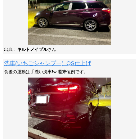
出典：
キルトメイプル
さん
洗車(いちごシャンプー)･QS仕上げ
食後の運動は手洗い洗車❗️w 週末恒例です。