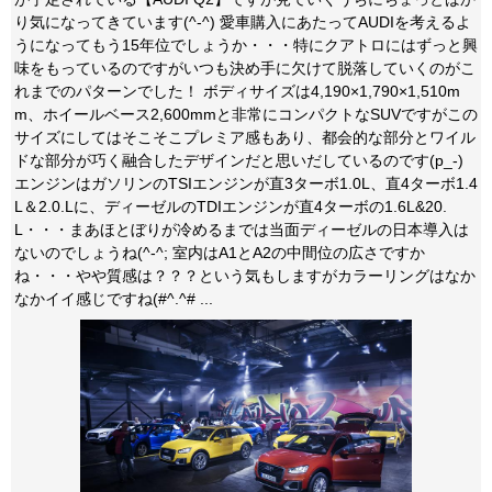
り気になってきています(^-^) 愛車購入にあたってAUDIを考えるよ
うになってもう15年位でしょうか・・・特にクアトロにはずっと興
味をもっているのですがいつも決め手に欠けて脱落していくのがこ
れまでのパターンでした！ ボディサイズは4,190×1,790×1,510m
m、ホイールベース2,600mmと非常にコンパクトなSUVですがこの
サイズにしてはそこそこプレミア感もあり、都会的な部分とワイル
ドな部分が巧く融合したデザインだと思いだしているのです(p_-)
エンジンはガソリンのTSIエンジンが直3ターボ1.0L、直4ターボ1.4
L＆2.0.Lに、ディーゼルのTDIエンジンが直4ターボの1.6L&20.
L・・・まあほとぼりが冷めるまでは当面ディーゼルの日本導入は
ないのでしょうね(^-^; 室内はA1とA2の中間位の広さですか
ね・・・やや質感は？？？という気もしますがカラーリングはなか
なかイイ感じですね(#^.^# ...