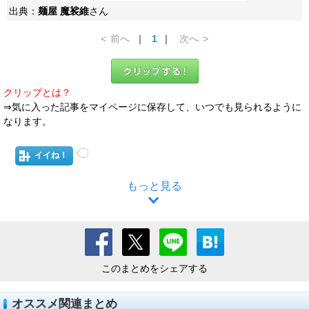
出典：
麺屋 魔裟維
さん
<
前へ
｜
1
｜
次へ
>
クリップとは？
⇒気に入った記事をマイページに保存して、いつでも見られるように
なります。
イイね！
もっと見る
このまとめをシェアする
オススメ関連まとめ