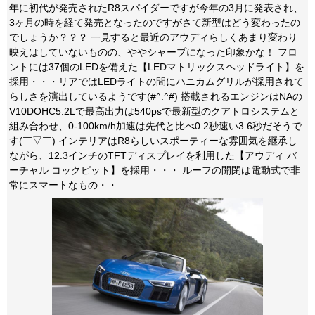
年に初代が発売されたR8スパイダーですが今年の3月に発表され、
3ヶ月の時を経て発売となったのですがさて新型はどう変わったの
でしょうか？？？ 一見すると最近のアウディらしくあまり変わり
映えはしていないものの、ややシャープになった印象かな！ フロ
ントには37個のLEDを備えた【LEDマトリックスヘッドライト】を
採用・・・リアではLEDライトの間にハニカムグリルが採用されて
らしさを演出しているようです(#^.^#) 搭載されるエンジンはNAの
V10DOHC5.2Lで最高出力は540psで最新型のクアトロシステムと
組み合わせ、0-100km/h加速は先代と比べ0.2秒速い3.6秒だそうで
す(￣▽￣) インテリアはR8らしいスポーティーな雰囲気を継承し
ながら、12.3インチのTFTディスプレイを利用した【アウディ バ
ーチャル コックピット】を採用・・・ ルーフの開閉は電動式で非
常にスマートなもの・・ ...