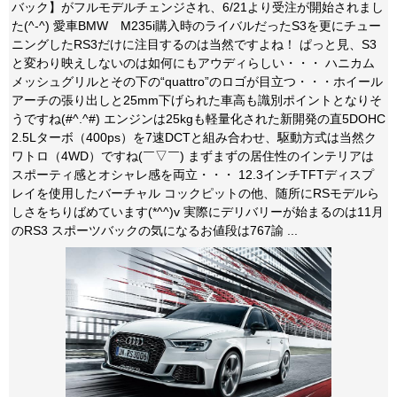
バック】がフルモデルチェンジされ、6/21より受注が開始されまし
た(^-^) 愛車BMW M235i購入時のライバルだったS3を更にチュー
ニングしたRS3だけに注目するのは当然ですよね！ ぱっと見、S3
と変わり映えしないのは如何にもアウディらしい・・・ ハニカム
メッシュグリルとその下の“quattro”のロゴが目立つ・・・ホイール
アーチの張り出しと25mm下げられた車高も識別ポイントとなりそ
うですね(#^.^#) エンジンは25kgも軽量化された新開発の直5DOHC
2.5Lターボ（400ps）を7速DCTと組み合わせ、駆動方式は当然ク
ワトロ（4WD）ですね(￣▽￣) まずまずの居住性のインテリアは
スポーティ感とオシャレ感を両立・・・ 12.3インチTFTディスプ
レイを使用したバーチャル コックピットの他、随所にRSモデルら
しさをちりばめています(*^^)v 実際にデリバリーが始まるのは11月
のRS3 スポーツバックの気になるお値段は767諭 ...