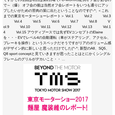
で～（爆） オフ会の後は当然オフ会レポートをいつも通りにアッ
プしたいがための苦肉の策に出たということなのです(^-^; ＜これ
までの東京モーターショーレポート＞ Vol.1 Vol.2 Vol.3
Vol.4 Vol.5 Vol.6 Vol.7 Vol.8 V
ol.9 Vol.10 Vol.11 Vol.12 Vol.13 Vol.1
4 Vol.15 アウディブースでは先ずEVコンセプトのElaine
を・・・EVでレベル4の自動運転（車がステアリング、アクセル、
ブレーキを操作）というスペックだそうですがリアのボリューム感
がデザイン的に新しいと思っただけでした(^-^; 新型のA8、SQ5、
Q8 sport conceptと見ていきますが思ったことはとにかくシングル
フレームのグリルがデカいこと・・ ...