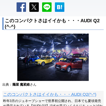
このコンパクトさはイイかも・・・AUDI Q2
(^-^)
出典：
麺屋 魔裟維
さん
このコンパクトさはイイかも・・・AUDI Q2(^-^)
昨年3月のジュネーブショーで世界初公開され、日本でも夏頃発売
が予定されている【AUDI Q2】ですが見ていくうちにちょっとばか