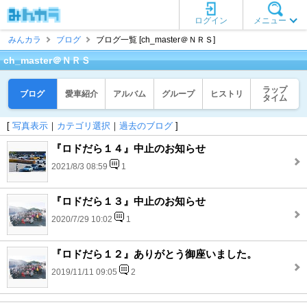
ログイン
メニュー
みんカラ
ブログ
ブログ一覧 [ch_master＠ＮＲＳ]
ch_master＠ＮＲＳ
ラップ
ブログ
愛車紹介
アルバム
グループ
ヒストリ
タイム
[
写真表示
｜
カテゴリ選択
｜
過去のブログ
]
『ロドだら１４』中止のお知らせ
2021/8/3 08:59
1
『ロドだら１３』中止のお知らせ
2020/7/29 10:02
1
『ロドだら１２』ありがとう御座いました。
2019/11/11 09:05
2