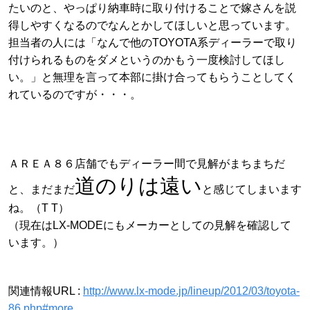
たいのと、やっぱり納車時に取り付けることで嫁さんを説
得しやすくなるのでなんとかしてほしいと思っています。
担当者の人には「なんで他のTOYOTA系ディーラーで取り
付けられるものをダメというのかもう一度検討してほし
い。」と無理を言って本部に掛け合ってもらうことしてく
れているのですが・・・。
ＡＲＥＡ８６店舗でもディーラー間で見解がまちまちだ
道のりは遠い
と、まだまだ
と感じてしまいます
ね。（T T）
（現在はLX-MODEにもメーカーとしての見解を確認して
います。）
関連情報URL :
http://www.lx-mode.jp/lineup/2012/03/toyota-
86.php#more