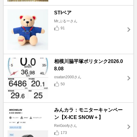
STIベア
Mr.ぶるーさん
91
相模川脇平塚ポリタンク2026.0
8.08
osatan2000さん
50
みんカラ：モニターキャンペー
ン【X-ICE SNOW＋】
ReiGoofyさん
173