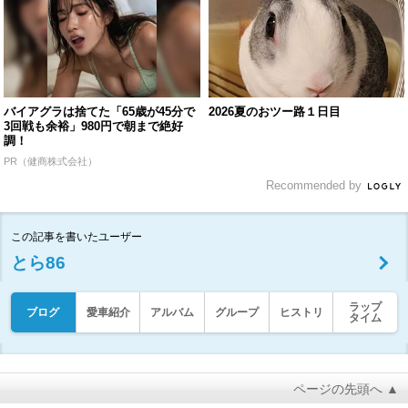
バイアグラは捨てた「65歳が45分で
2026夏のおツー路１日目
3回戦も余裕」980円で朝まで絶好
調！
PR（健商株式会社）
Recommended by
この記事を書いたユーザー
とら86
ラップ
ブログ
愛車紹介
アルバム
グループ
ヒストリ
タイム
ページの先頭へ ▲