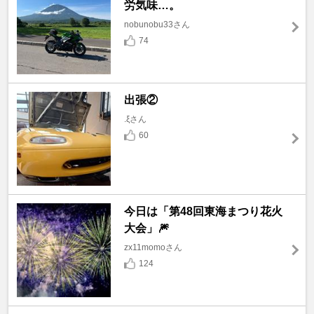
労気味…。
nobunobu33さん
74
出張②
.ξさん
60
今日は「第48回東海まつり花火
大会」🎆
zx11momoさん
124