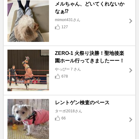
メルちゃん、どいてくれないか
なぁ⁉️
mimori431さん
127
ZERO-1 火祭り決勝！聖地後楽
園ホール行ってきましたーー！
やっぴー７さん
678
レントゲン検査のペース
ターボ2018さん
66