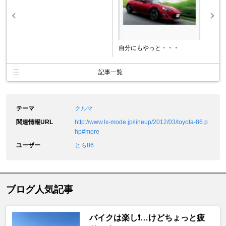
自分にもやっと・・・
記事一覧
テーマ
クルマ
関連情報URL
http://www.lx-mode.jp/lineup/2012/03/toyota-86.p
hp#more
ユーザー
とら86
ブログ人気記事
バイクは楽し❗️…けどちょっと疲