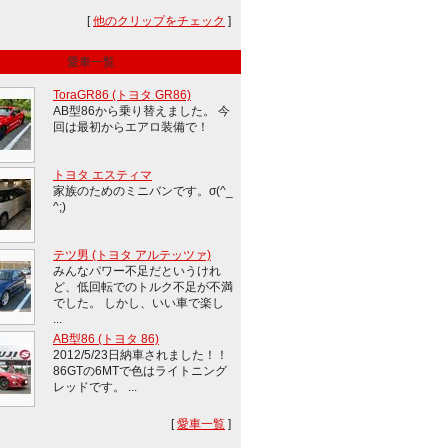
[
他のクリップをチェック
]
愛車一覧
ToraGR86 (トヨタ GR86)
AB型86から乗り替えました。 今
回は最初からエアロ装備で！
トヨタ エスティマ
家族のためのミニバンです。σ(^_
^;)
テツ男 (トヨタ アルテッツァ)
みんなパワー不足だというけれ
ど、低回転でのトルク不足が不満
でした。 しかし、いい車で楽し
...
AB型86 (トヨタ 86)
2012/5/23日納車されました！！
86GTの6MTで色はライトニング
レッドです。 ...
[
愛車一覧
]