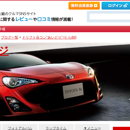
>
ブログ一覧
>
ドリフト合コン”あいどり” [とら86]
ジ
フォトアルバム
ラップタイム
▼メニュー