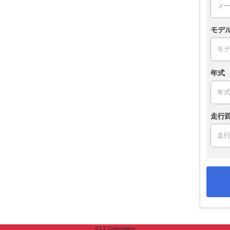
モデ
年式
走行
© LY Corporation