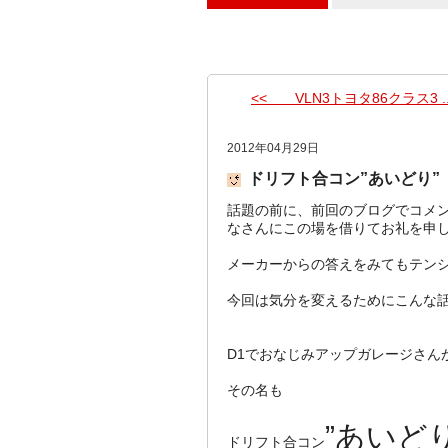
<< VLN3トヨタ86クラス3 ..
2012年04月29日
ドリフト合コン”あいどり”
話題の前に、前回のブログでコメ
なさんにこの場を借りてお礼を申し上
メーカーからの答えをみてもテン
今回は気分を変えるためにこんな
D1でおなじみアップガレージさん
その名も
”あいどり
ドリフト合コン