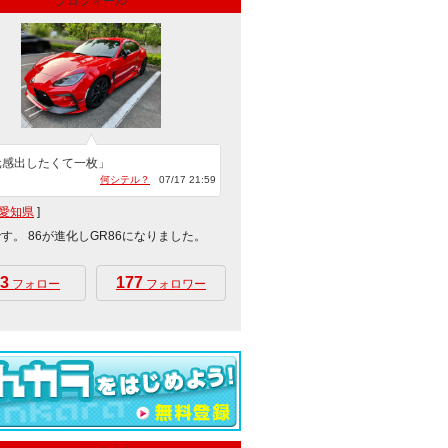
プロフィール
元感出したくて一枚」
何シテル？
07/17 21:59
愛知県
]
です。 86が進化しGR86になりました。
3
177
フォロー
フォロワー