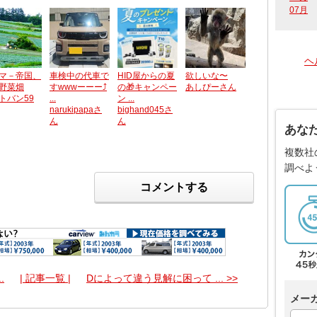
07月
ヘ
マ－帝国、
車検中の代車で
HID屋からの夏
欲しいな〜
野菜畑
すwwwーーー⤴️
の🎁キャンペー
あしぴーさん
トバン59
...
ン ...
narukipapaさ
bighand045さ
ん
ん
あな
複数社
調べよ
コメントする
.
| 記事一覧 |
Dによって違う見解に困って ... >>
メー