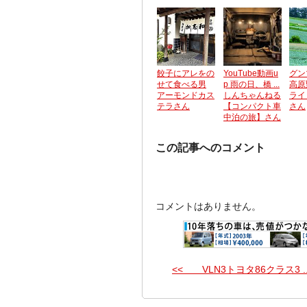
餃子にアレをの
YouTube動画u
グン
せて食べる男
p 雨の日、橋 ...
高原
アーモンドカス
しんちゃんねる
ライ
テラさん
【コンパクト車
さん
中泊の旅】さん
この記事へのコメント
コメントはありません。
<< VLN3トヨタ86クラス3 ..