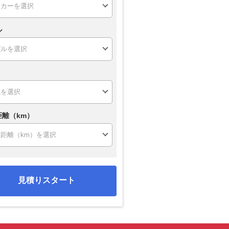
ル
距離（km）
見積りスタート