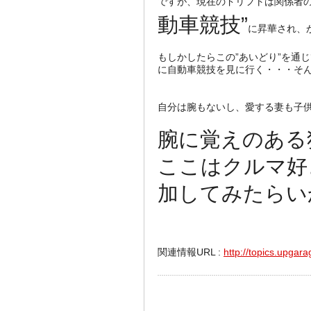
ですが、現在のドリフトは関係者
動車競技”
に昇華され、
もしかしたらこの”あいどり”を通
に自動車競技を見に行く・・・そ
自分は腕もないし、愛する妻も子
腕に覚えのある
ここはクルマ好
加してみたらい
関連情報URL :
http://topics.upgara