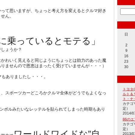
かって思いますが、ちょっと考え方を変えるとクルマ好き
ません。
日
に乗っているとモテる」
2
でしょうか？
9
16
はかわいく見えると同じようにちょっとは効力のあった魔
23
ありませんので恩恵はまったく受けていませんが・・・）
30
マもありましたし・・・。
トヨタ
く、スポーツカーどころかクルマ全体がどうでもよくなっ
ルト＆
。
ト・ナ
カテゴ
定）
シンボルみたいなレッテルを貼られてしまった時期もあり
2014/0
86の
カテゴ
定）
ワールドワイドな”自
2013/0