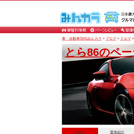
車・自動車SNSみんカラ
>
ブログ
>
クルマ
とら86のペー
ブログ
愛車紹介