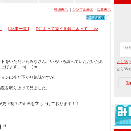
詳細表示
｜
シンプル表示
｜
写真表示
.
| 記事一覧 |
Dによって違う見解に困って ... >>
「地
ントをいただいたみなさん、いろいろ調べていただいたみ
とら86
[
げます。m(_ _)m
とら86
ションは今だ下がり気味ですが、
15
話題を取り上げて見ました。
が史上初？の企画を立ち上げております！！
”