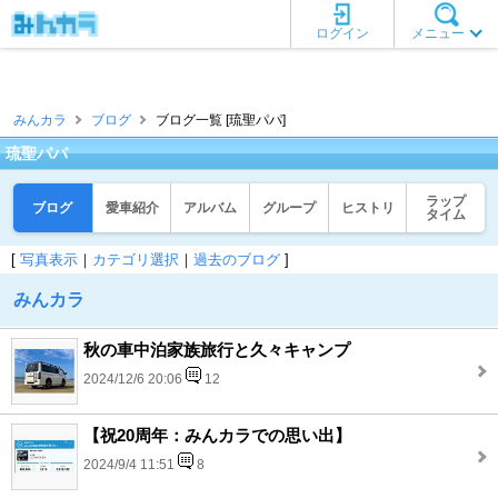
ログイン
メニュー
みんカラ
ブログ
ブログ一覧 [琉聖パパ]
琉聖パパ
ラップ
ブログ
愛車紹介
アルバム
グループ
ヒストリ
タイム
[
写真表示
｜
カテゴリ選択
｜
過去のブログ
]
みんカラ
秋の車中泊家族旅行と久々キャンプ
2024/12/6 20:06
12
【祝20周年：みんカラでの思い出】
2024/9/4 11:51
8