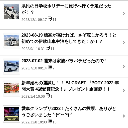
県民の日学校ホリデーに旅行へ行く予定だった
が！？
2023/12/1 09:17
11
2023-08-19 標高が高ければ、さぞ涼しかろう！と
初めての伊吹山車中泊をしてきた！が！？
2023/9/1 16:31
11
2023-07-02 週末は家族バラバラだったので！
2023/7/10 00:14
7
新年始めの運試し！！ FJ CRAFT 『POTY 2022 年
間大賞 4冠受賞記念！』プレゼント企画🎁！！
2023/1/4 10:06
1
愛車グランプリ2022！たくさんの投票、ありがと
うございました╰(*´︶`*)╯
2022/12/8 10:03
15