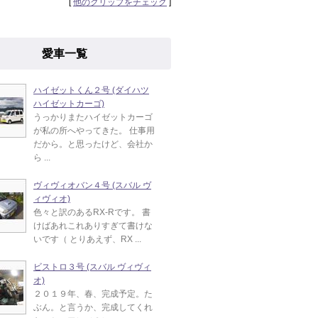
[
他のクリップをチェック
]
愛車一覧
ハイゼットくん２号 (ダイハツ
ハイゼットカーゴ)
うっかりまたハイゼットカーゴ
が私の所へやってきた。 仕事用
だから。と思ったけど、会社か
ら ...
ヴィヴィオバン４号 (スバル ヴ
ィヴィオ)
色々と訳のあるRX-Rです。 書
けばあれこれありすぎて書けな
いです（ とりあえず、RX ...
ビストロ３号 (スバル ヴィヴィ
オ)
２０１９年、春、完成予定。た
ぶん。と言うか、完成してくれ