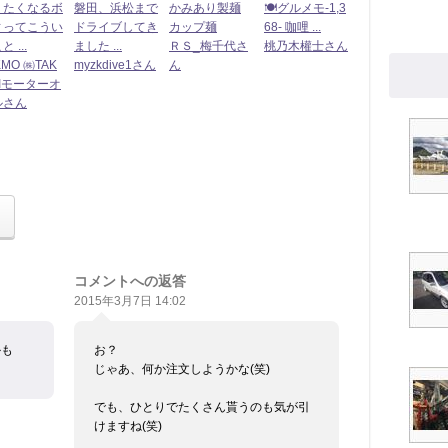
りたくなるボ
磐田、浜松まで
かみあり製麺
🍽️グルメモ-1,3
ィってこうい
ドライブしてき
カップ麺
68- 咖哩 ...
 ...
ました ...
ＲＳ_梅千代さ
桃乃木權士さん
KMO ㈱TAK
myzkdive1さん
ん
Iモーターオ
ルさん
コメントへの返答
2015年3月7日 14:02
かも
お？
じゃあ、何か注文しようかな(笑)
でも、ひとりでたくさん貰うのも気が引
けますね(笑)