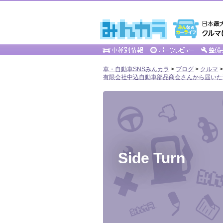
車・自動車SNSみんカラ
>
ブログ
>
クルマ
有限会社中込自動車部品商会さんから届いた
Side Turn