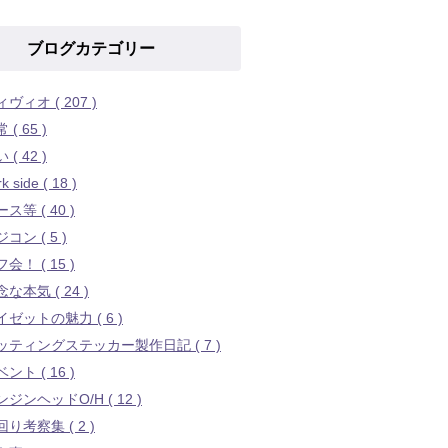
ブログカテゴリー
ヴィオ ( 207 )
 ( 65 )
 ( 42 )
k side ( 18 )
ス等 ( 40 )
コン ( 5 )
会！ ( 15 )
な本気 ( 24 )
イゼットの魅力 ( 6 )
ッティングステッカー製作日記 ( 7 )
ント ( 16 )
ジンヘッドO/H ( 12 )
り考察集 ( 2 )