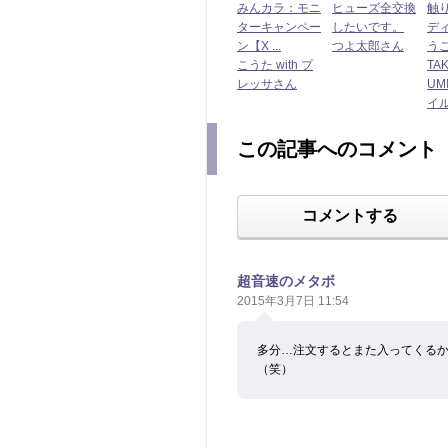
みんカラ：モニ
ヒューズ全交換
触
ターキャンペー
したいです。
デ
ン【X ...
つよ太郎さん
うこと
こうた with プ
TA
レッサさん
UM
イ
この記事へのコメント
コメントする
超音速のメタボ
2015年3月7日 11:54
多分…注文するとまた入ってくる
（笑）