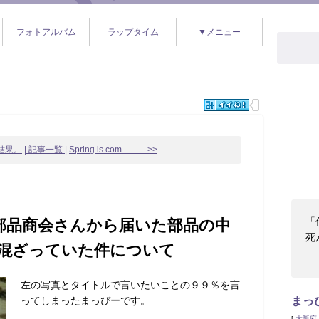
フォトアルバム
ラップタイム
▼メニュー
結果。
| 記事一覧 |
Spring is com ... >>
「
部品商会さんから届いた部品の中
死
混ざっていた件について
左の写真とタイトルで言いたいことの９９％を言
ってしまったまっぴーです。
まっ
[
大阪府