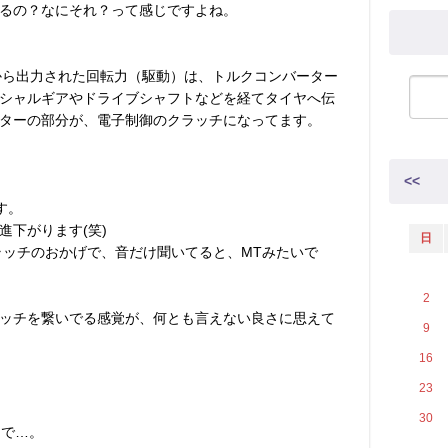
てるの？なにそれ？って感じですよね。
ンから出力された回転力（駆動）は、トルクコンバーター
シャルギアやドライブシャフトなどを経てタイヤへ伝
ターの部分が、電子制御のクラッチになってます。
<<
す。
進下がります(笑)
日
ラッチのおかげで、音だけ聞いてると、MTみたいで
2
ッチを繋いでる感覚が、何とも言えない良さに思えて
9
16
23
30
とで…。