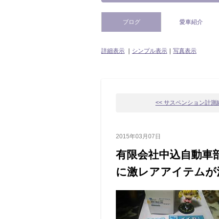
ブログ
愛車紹介
詳細表示
｜
シンプル表示
｜
写真表示
<< サスペンション計測
2015年03月07日
有限会社中込自動車
に激レアアイテムが