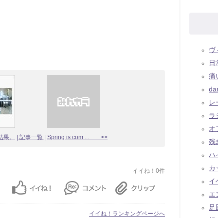
ヴィ
日常
痛い
dar
レー
ラジ
オフ
結果。
| 記事一覧 |
Spring is com ... >>
残念
ハ
カ
イイね！0件
イベ
エン
足回
イイね！ランキングページへ