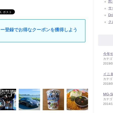
想う
サ
Dr
ク
マイカー登録でお得なクーポンを獲得しよう
今年
カテゴ
2019/0
イニ
カテゴ
2018/0
MG-S
カテゴ
2014/1