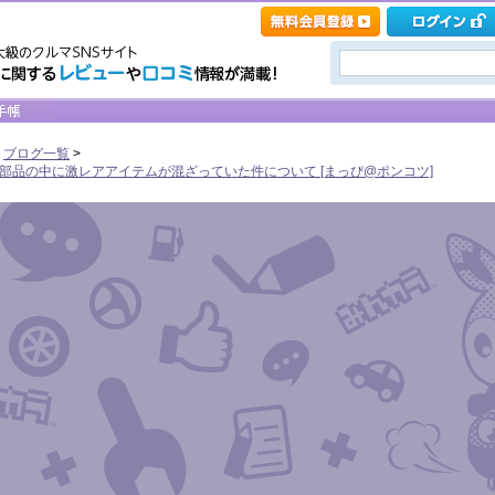
>
ブログ一覧
>
部品の中に激レアアイテムが混ざっていた件について [まっぴ@ポンコツ]