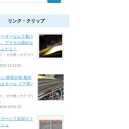
リンク・クリップ
メーターなんて着け
ら、アクセル踏めな
るんだよ！
リ：その他（カテゴリ
）
5/22 12:23:52
ン 静音計画 風切
止モール ドア用 /
リ：その他（カテゴリ
）
4/18 20:51:33
ーラーにて足回りリ
ッシュ