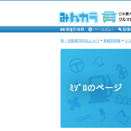
車・自動車SNSみんカラ
>
車種別情報
>
ス
ﾐｿﾞﾛのページ