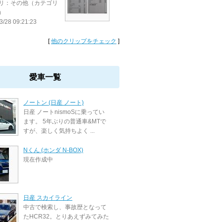
リ：その他（カテゴリ
）
3/28 09:21:23
[
他のクリップをチェック
]
愛車一覧
ノートン (日産 ノート)
日産 ノートnismoSに乗ってい
ます。 5年ぶりの普通車&MTで
すが、楽しく気持ちよく ...
Nくん (ホンダ N-BOX)
現在作成中
日産 スカイライン
中古で検索し、事故歴となって
たHCR32。とりあえずみてみた