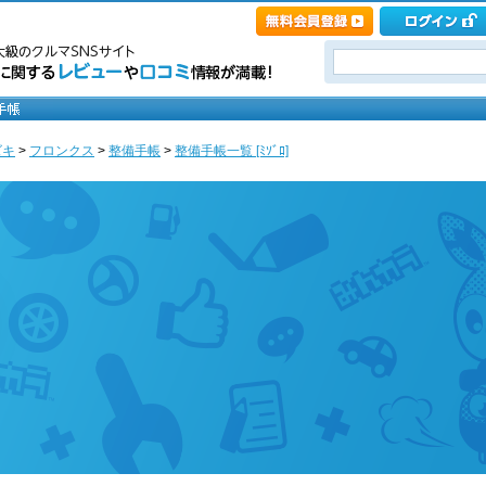
ズキ
>
フロンクス
>
整備手帳
>
整備手帳一覧 [ﾐｿﾞﾛ]