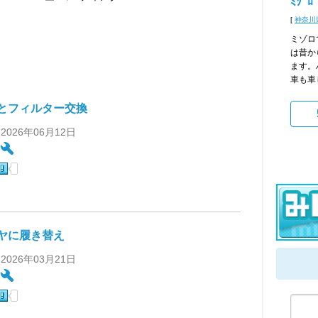
ﾐｿﾞﾛ
[
神奈川
ミゾロ
は昔か
ます。
車も車
とフィルター交換
 2026年06月12日
:
ヤに履き替え
 2026年03月21日
: