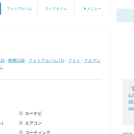
フォトアルバム
ラップタイム
▼メニュー
1)
|
燃費記録
|
フォトアルバム (1)
|
フォト
|
クルマレ
ム
「
s:/
48
as
カーナビ
ル）
エアコン
コーティング