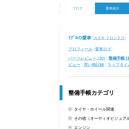
ブログ
愛車紹介
ﾐｿﾞﾛの愛車
[
]
スズキ フロンクス
プロフィール
(
愛車ログ
)
パーツレビュー (30)
|
整備手帳 (1
ビュー
|
買い物記録
|
ラップタイ
整備手帳カテゴリ
タイヤ・ホイール関連
その他（オーディオビジュア
エンジン