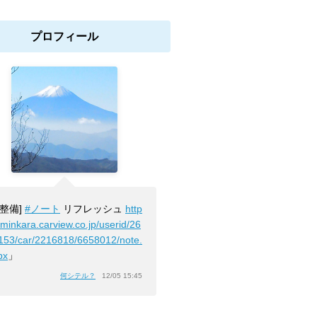
プロフィール
[整備]
#ノート
リフレッシュ
http
/minkara.carview.co.jp/userid/26
153/car/2216818/6658012/note.
px
」
何シテル？
12/05 15:45