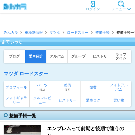
ログイン
メニュー
みんカラ
車種別情報
マツダ
ロードスター
整備手帳
整備手帳一覧
よてぃっち
ラップ
ブログ
愛車紹介
アルバム
グループ
ヒストリ
タイム
マツダ ロードスター
フォトアル
パーツ
整備
プロフィール
燃費
バム
(51)
(37)
フォトギャラ
クルマレビ
ヒストリー
愛車ログ
買い物
リー
ュー
整備手帳一覧
エンブレムって前期と後期で違うの