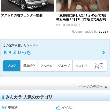
アストロの右フェンダー塗装
「風俗前に飲むだけ！」45分で3回
戦も余裕！1日31円で朝まで絶好調
PR（健商株式会社）
Recommended by
この記事を書いたユーザー
ＫＡＺＵっち
ラップ
ブログ
愛車紹介
アルバム
グループ
ヒストリ
タイム
ページの先頭へ ▲
みんカラ 人気のカテゴリ
車種別
イイね！