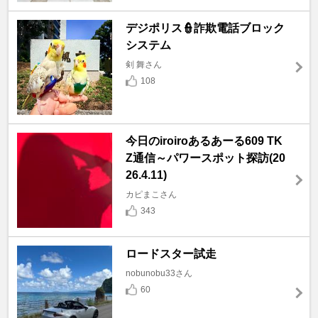
デジポリス👮詐欺電話ブロック
システム
剣 舞さん
108
今日のiroiroあるあーる609 TK
Z通信～パワースポット探訪(20
26.4.11)
カピまこさん
343
ロードスター試走
nobunobu33さん
60