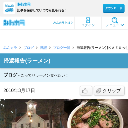
ダウンロード
記事を保存していつでも見られる！
みんカラとは？
ログイン
メニュー
みんカラ
ブログ
日記
ブログ一覧
帰還報告(ラーメン) [ＫＡＺＵっち
帰還報告(ラーメン)
ブログ
こってりラーメン食べたい！
2010年3月17日
クリップ