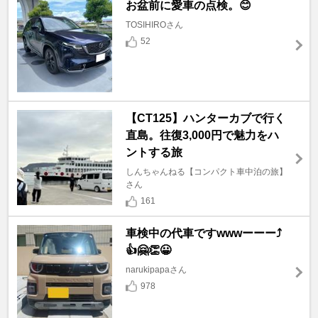
お盆前に愛車の点検。😊
TOSIHIROさん
52
【CT125】ハンターカブで行く
直島。往復3,000円で魅力をハ
ントする旅
しんちゃんねる【コンパクト車中泊の旅】
さん
161
車検中の代車ですwwwーーー⤴️
👍🤗👏😀
narukipapaさん
978