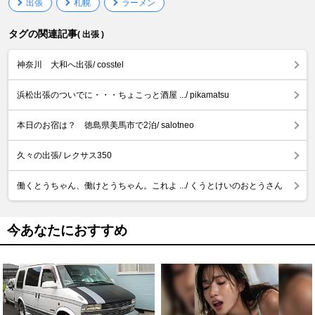
出張
札幌
ラーメン
タグの関連記事
( 出張 )
神奈川 大和へ出張/ cosstel
浜松出張のついでに・・・ちょこっと酒屋 .../ pikamatsu
本日のお宿は？ 徳島県美馬市で2泊/ salotneo
久々の出張/ レクサス350
働くとうちゃん、働けとうちゃん。これよ .../ くうとけいのおとうさん
今あなたにおすすめ