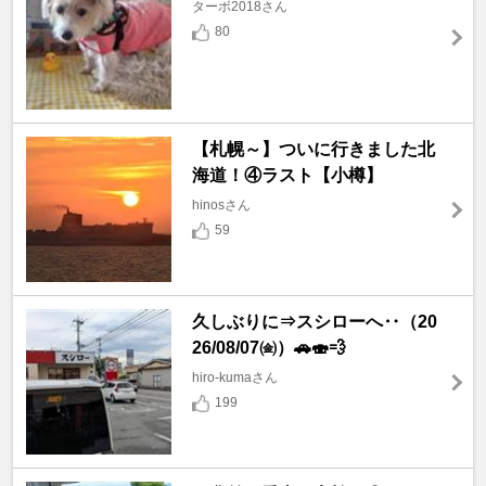
ターボ2018さん
80
【札幌～】ついに行きました北
海道！④ラスト【小樽】
hinosさん
59
久しぶりに⇒スシローへ‥（20
26/08/07㈮）🚗🍣💨
hiro-kumaさん
199