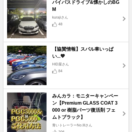
バイパスドライブ&懐かしのBG
M
kurajiさん
48
【協賛情報】スバル車いっぱ
い...💙
HID屋さん
84
みんカラ：モニターキャンペー
ン【Premium GLASS COAT 3
000 or 樹脂パーツ復活剤 フェ
ムトブラック】
青いトレーラーNo.IIIさん