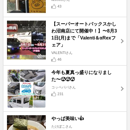
43
【スーパーオートバックスかし
わ沼南店にて開催中！】〜8月3
1日(月)まで「Valenti＆αRexフ
ェア」
VALENTIさん
46
今年も夏真っ盛りになりまし
た〜🥵🥵🥵
コッペパパさん
231
やっぱ美味い👍
たけぼこさん