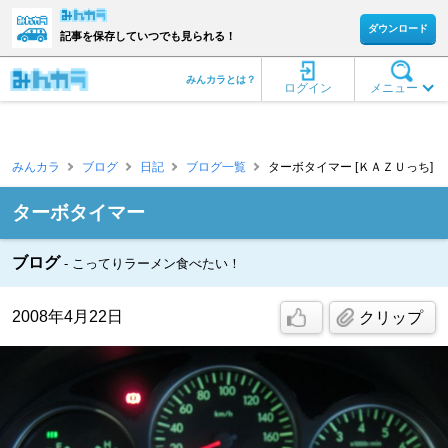
ダウンロード
記事を保存していつでも見られる！
みんカラとは？
ログイン
メニュー
みんカラ
ブログ
日記
ブログ一覧
ターボタイマー [ＫＡＺＵっち]
ターボタイマー
ブログ
こってりラーメン食べたい！
2008年4月22日
クリップ