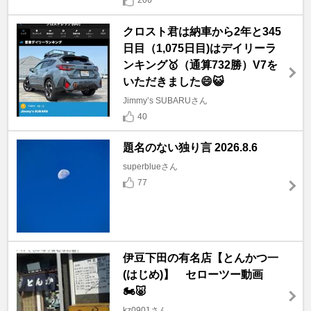
206
クロスト君は納車から2年と345
日目（1,075日目)はデイリーラ
ンキング🥇（通算732勝）V7を
いただきました😄😺
Jimmy’s SUBARUさん
40
題名のない独り言 2026.8.6
superblueさん
77
伊豆下田の有名店【とんかつ一
(はじめ)】 セローツー動画
🏍🐷
kz0901さん