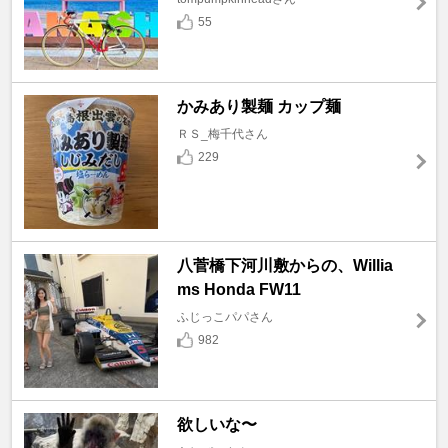
55
かみあり製麺 カップ麺
ＲＳ_梅千代さん
229
八菅橋下河川敷からの、Willia
ms Honda FW11
ふじっこパパさん
982
欲しいな〜