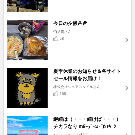
今日の夕飯🍜🍕
伯父貴さん
58
夏季休業のお知らせ＆各サイト
セール情報をお届け！
株式会社シェアスタイルさん
168
継続は（・・・続けば・・・）
チカラなり m9っ`･ω･´)ｼｬｷｰﾝ
tompumpkinheadさん