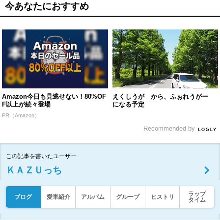
今あなたにおすすめ
Amazon今日も見逃せない！80%OF
えくしうが から、ふぉれうがー
F以上が続々登場
になる予定
PR（Amazon）
Recommended by
この記事を書いたユーザー
ＫＡＺＵっち
ラップ
ブログ
愛車紹介
アルバム
グループ
ヒストリ
タイム