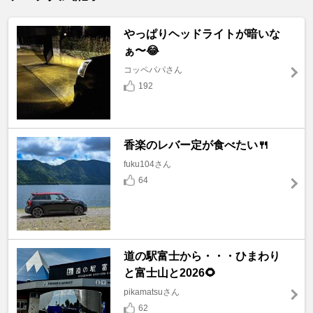
やっぱりヘッドライトが暗いな
ぁ〜😂
コッペパパさん
192
香楽のレバー定が食べたい🍴
fuku104さん
64
道の駅富士から・・・ひまわり
と富士山と2026🌻
pikamatsuさん
62