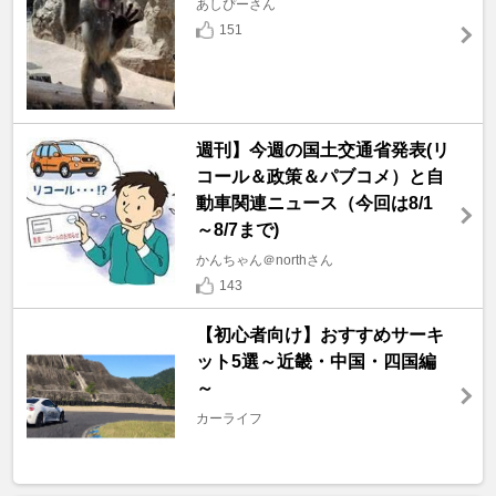
あしぴーさん
151
週刊】今週の国土交通省発表(リ
コール＆政策＆パブコメ）と自
動車関連ニュース（今回は8/1
～8/7まで)
かんちゃん＠northさん
143
【初心者向け】おすすめサーキ
ット5選～近畿・中国・四国編
～
カーライフ