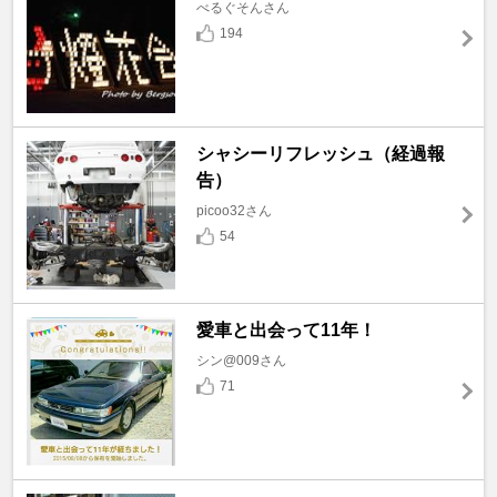
べるぐそんさん
194
シャシーリフレッシュ（経過報
告）
picoo32さん
54
愛車と出会って11年！
シン@009さん
71