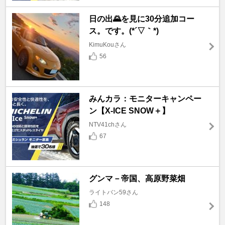
日の出🌄を見に30分追加コー
ス。です。(*´▽｀*)
KimuKouさん
56
みんカラ：モニターキャンペー
ン【X-ICE SNOW＋】
NTV41chさん
67
グンマ－帝国、高原野菜畑
ライトバン59さん
148