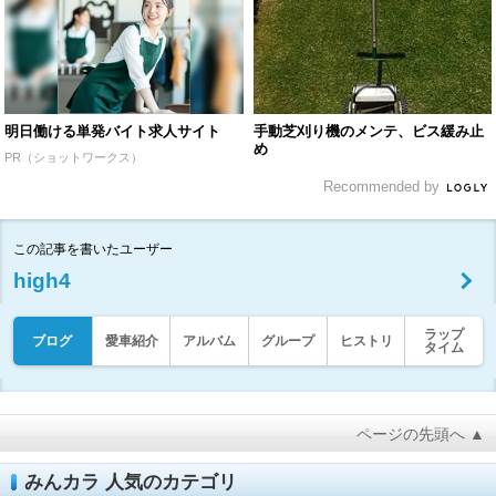
明日働ける単発バイト求人サイト
手動芝刈り機のメンテ、ビス緩み止
め
PR（ショットワークス）
Recommended by
この記事を書いたユーザー
high4
ラップ
ブログ
愛車紹介
アルバム
グループ
ヒストリ
タイム
ページの先頭へ ▲
みんカラ 人気のカテゴリ