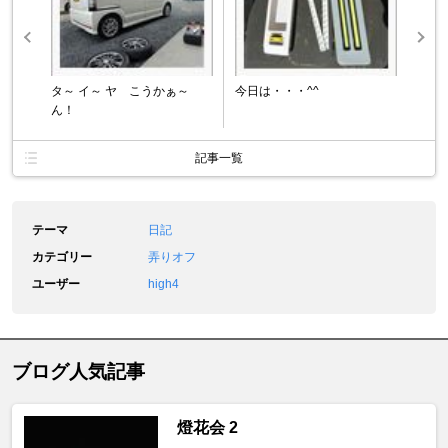
タ～ イ～ ヤ こうかぁ～
今日は・・・^^
ん！
記事一覧
テーマ
日記
カテゴリー
弄りオフ
ユーザー
high4
ブログ人気記事
燈花会 2