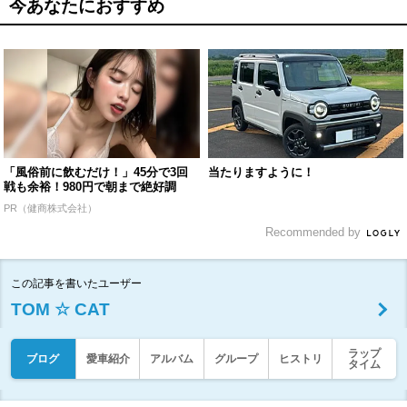
今あなたにおすすめ
「風俗前に飲むだけ！」45分で3回
当たりますように！
戦も余裕！980円で朝まで絶好調
PR（健商株式会社）
Recommended by
この記事を書いたユーザー
TOM ☆ CAT
ラップ
ブログ
愛車紹介
アルバム
グループ
ヒストリ
タイム