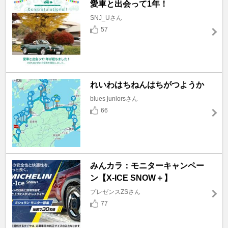
愛車と出会って1年！
SNJ_Uさん
57
れいわはちねんはちがつようか
blues juniorsさん
66
みんカラ：モニターキャンペー
ン【X-ICE SNOW＋】
プレゼンスZSさん
77