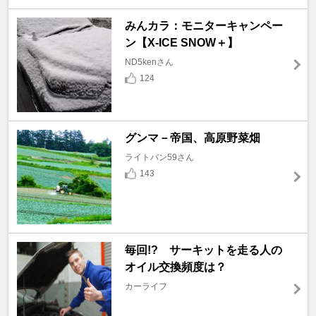
みんカラ：モニターキャンペー
ン【X-ICE SNOW＋】
ND5kenさん
124
グンマ－帝国、高原野菜畑
ライトバン59さん
143
毎回!? サーキットを走る人の
オイル交換頻度は？
カーライフ