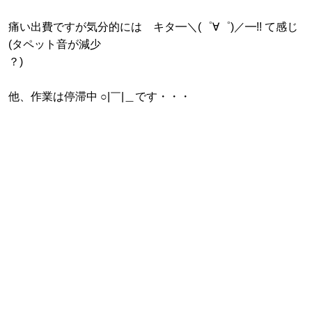
痛い出費ですが気分的には キタ━＼(゜∀゜)／━!! て感じ
(タペット音が減少
？)
他、作業は停滞中 ○|￣|＿です・・・