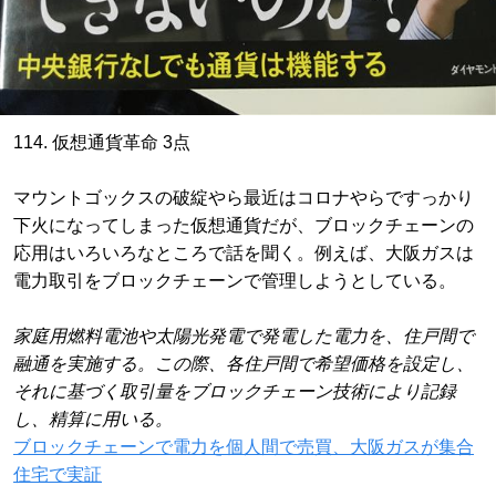
114. 仮想通貨革命 3点
マウントゴックスの破綻やら最近はコロナやらですっかり
下火になってしまった仮想通貨だが、ブロックチェーンの
応用はいろいろなところで話を聞く。例えば、大阪ガスは
電力取引をブロックチェーンで管理しようとしている。
家庭用燃料電池や太陽光発電で発電した電力を、住戸間で
融通を実施する。この際、各住戸間で希望価格を設定し、
それに基づく取引量をブロックチェーン技術により記録
し、精算に用いる。
ブロックチェーンで電力を個人間で売買、大阪ガスが集合
住宅で実証