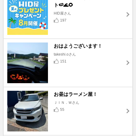
ト🍉🌊🌻
HID屋さん
197
おはようございます！
takeshi.oさん
151
お昼はラーメン屋！
ＪＩＮ．Ｗさん
55