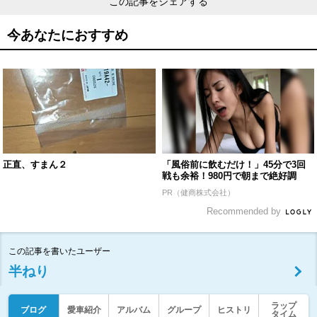
この記事をシェアする
今あなたにおすすめ
正直、すまん２
「風俗前に飲むだけ！」45分で3回
戦も余裕！980円で朝まで絶好調
PR（健商株式会社）
Recommended by
この記事を書いたユーザー
半ねり
ラップ
ブログ
愛車紹介
アルバム
グループ
ヒストリ
タイム