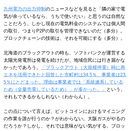
九州電力の出力抑制
のニュースなどを見ると「隣の家で電
気が余っているなら、うちで使いたい」と思うのは自然な
ことだろう。しかし現在の電気料金のシステムでは個人間
の取引、つまりP2Pの取引を管理できないのだ（多分）。
ブロックチェーンの技術は、それを可能にする（多分）。
北海道のブラックアウトの時も、ソフトバンクが運営する
太陽光発電所は発電を続けたが、地域住民には行き届かな
かったであろう。
「ブラックアウト（大規模停電）時に再
エネを活用できたと回答した市町村は34.5％、事業者は23.
5％にとどまった。理由は事業者では「系統連系している
ため（全量売電しているため）」が多かった。」
という。
それもできるかもしれない（わからん）。
この点について言えば、ビットコインにおけるマイニング
の作業を誰が行うのか？がわからない。大阪ガスがやるの
だろうか？しかし、それでは意味がない気がする。ブロッ