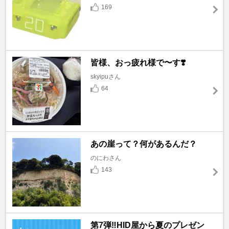
169
皆様、おっ疲れ様で〜す❣️
skyipuさん
64
あの崖って？何があるんだ？
のにわさん
143
第7弾‼️HID屋から夏のプレゼン