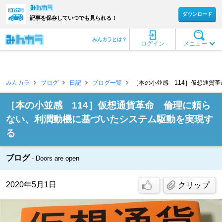
ダウンロード
記事を保存していつでも見られる！
みんカラとは？
ログイン
メニュー
みんカラ
ブログ
日記
ブログ一覧
［本の小並感 114］仮想通貨革
［本の小並感 114］仮想通貨革命 倫理に頼ら
ない、利潤動機に基づいたシステム駆動を実現す
る
ブログ
Doors are open
2020年5月1日
クリップ