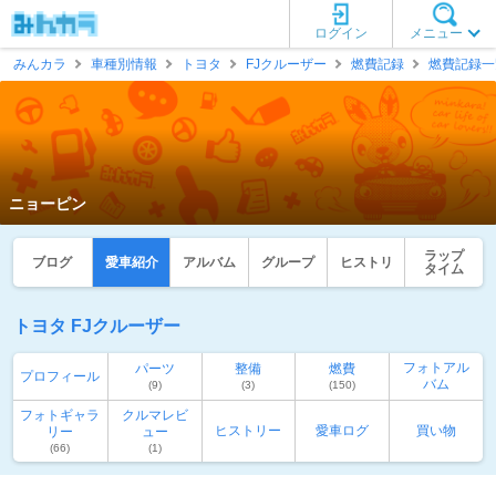
ログイン
メニュー
みんカラ
車種別情報
トヨタ
FJクルーザー
燃費記録
燃費記録一
ニョーピン
ラップ
ブログ
愛車紹介
アルバム
グループ
ヒストリ
タイム
トヨタ FJクルーザー
フォトアル
パーツ
整備
燃費
プロフィール
バム
(9)
(3)
(150)
フォトギャラ
クルマレビ
ヒストリー
愛車ログ
買い物
リー
ュー
(66)
(1)