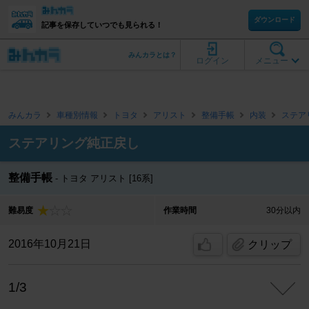
ダウンロード
記事を保存していつでも見られる！
みんカラとは？
ログイン
メニュー
みんカラ
車種別情報
トヨタ
アリスト
整備手帳
内装
ステア
ステアリング純正戻し
整備手帳
トヨタ アリスト [16系]
難易度
作業時間
30分以内
2016年10月21日
クリップ
1/3