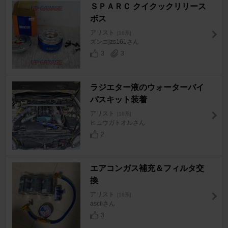
ＳＰＡＲＣ クイクックリリース
ボス
アリスト
[16系]
ズンコjzs161さん
3
3
ラジエター液のウォーターバイ
パスキット装着
アリスト
[16系]
ヒュウガトオルさん
2
エアコンガス補充＆フィルタ交
換
アリスト
[16系]
asciiさん
3