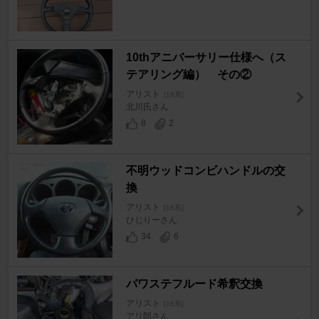
10thアニバーサリー仕様へ（ス
テアリング編） その②
アリスト
[16系]
北川氏さん
8
2
不明ウッドコンビハンドルの交
換
アリスト
[16系]
ひじりーさん
34
6
パワステフルード希釈交換
アリスト
[16系]
アリ郎さん