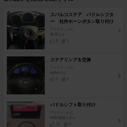
スパルコステア パドルシフタ
ー 社外ホーンボタン取り付け
アリスト
[16系]
瑞 雲さん
5
1
ステアリングを交換
アリスト
[16系]
koffeeさん
3
0
パドルシフト取り付け
アリスト
[16系]
HIRO@旅人さん
21
4