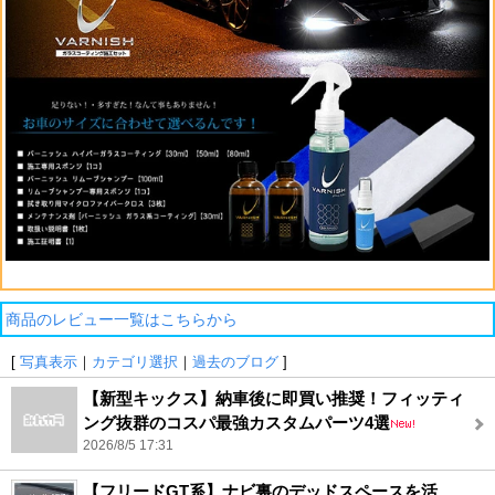
商品のレビュー一覧はこちらから
[
写真表示
｜
カテゴリ選択
｜
過去のブログ
]
【新型キックス】納車後に即買い推奨！フィッティ
ング抜群のコスパ最強カスタムパーツ4選
2026/8/5 17:31
【フリードGT系】ナビ裏のデッドスペースを活