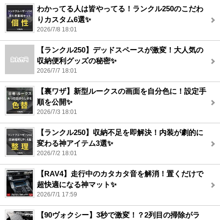
わかってる人は皆やってる！ランクル250のこだわ
りカスタム6選✨
2026/7/8 18:01
【ランクル250】デッドスペースが激変！大人気の
収納便利グッズの秘密✨
2026/7/7 18:01
【裏ワザ】新型ルークスの画面を自分色に！設定手
順を公開✨
2026/7/3 18:01
【ランクル250】収納不足を即解決！内装が劇的に
変わる神アイテム3選✨
2026/7/2 18:01
【RAV4】走行中のカタカタ音を解消！置くだけで
超快適になる神マット✨
2026/7/1 17:59
【90ヴォクシー】3秒で激変！？2列目の掃除がラ