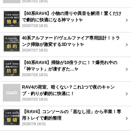
2026/7/21 18:01
【60系RAV4】小物の滑りや異音を解消！置くだけ
で劇的に快適になる神マット✨
2026/7/19 18:01
40系アルファード/ヴェルファイア専用設計！トラ
ンク掃除が激変する3Dマット✨
2026/7/17 18:01
【60系RAV4】掃除が10倍ラクに！？爆売れ中の
「神マット」が凄すぎた…✨
2026/7/16 18:01
RAV4の荷室、暗くない？これ1つで夜のキャン
プ・釣りが劇的に快適に！
2026/7/15 18:01
【RAV4】コンソールの「底なし沼」から卒業！専
用トレイで劇的整理
2026/7/9 18:01