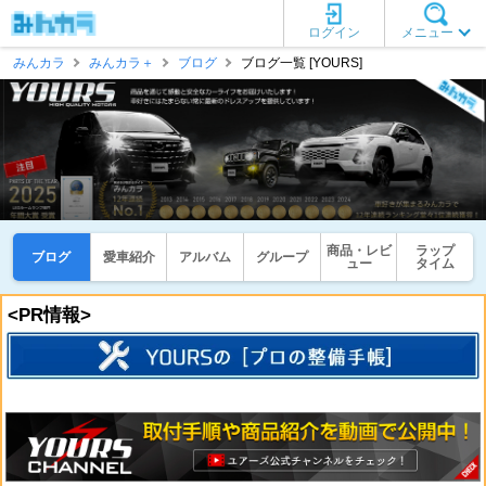
ログイン
メニュー
みんカラ
みんカラ＋
ブログ
ブログ一覧 [YOURS]
商品・レビ
ラップ
ブログ
愛車紹介
アルバム
グループ
ュー
タイム
<PR情報>