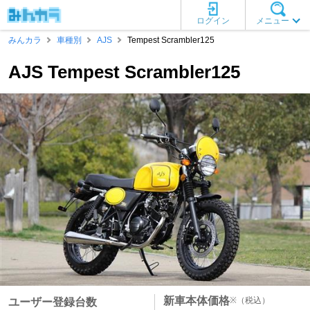
ログイン
メニュー
みんカラ
車種別
AJS
Tempest Scrambler125
AJS Tempest Scrambler125
新車本体価格
※
（税込）
ユーザー登録台数