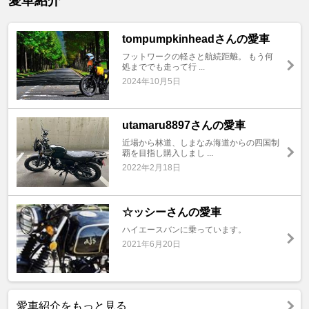
愛車紹介
tompumpkinheadさんの愛車
フットワークの軽さと航続距離。 もう何
処まででも走って行 ...
2024年10月5日
utamaru8897さんの愛車
近場から林道、しまなみ海道からの四国制
覇を目指し購入しまし ...
2022年2月18日
☆ッシーさんの愛車
ハイエースバンに乗っています。
2021年6月20日
愛車紹介をもっと見る