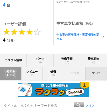
※メーカー発表当時の価格です
4
台
-
中古車支払総額
（税込）
ユーザー評価
-
中古車の買取価格・査定相場を調
べる
4
(
2
件)
パーツ
整備手帳
愛車紹介
カスタム情報
(0)
(10)
(4)
モデル
レビュー
燃費
中古車
すべて
トップ
(2)
(0)
クリア