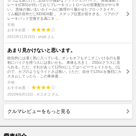
ガワは立派だけど..足回りが微妙なファッションバイク。 前後連動ブ
レーキ(CBS)が付いておりブレーキコントロールや荷重配分がやり辛
い。 意味の無い太いホイールに無理やり履かせたブロックタイヤ。
リム幅許容外だしKENDA製..。 ステップ位置が前すぎる。 リアのブ
レーキパッド交換する為にキ ...
不明
おすすめ度 ：
2022年11月15日 - pnpk さん
あまり見かけないと思います。
総合的には凄く気に入っている。オンもオフもそこそこいけるのも最
初にバイクを持つ人には良いかも。 車体も大きく、250ccクラスに見
られる。ただ、それがあって125ccにしてはヘビーウェイトかも。(な
ので、カブのようなライトさは無い。) ただ、自分で125ccを激烈にカ
スタムしてったら、この車体価 ...
不明
おすすめ度 ：
2020年8月13日 - ポコネコ さん
クルマレビューをもっと見る