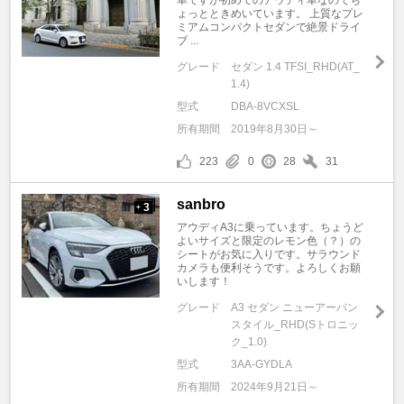
車ですが初めてのアウディ車なのでち
ょっとときめいています。 上質なプレ
ミアムコンパクトセダンで絶景ドライ
ブ ...
グレード
セダン 1.4 TFSI_RHD(AT_
1.4)
型式
DBA-8VCXSL
所有期間
2019年8月30日～
223
0
28
31
sanbro
3
+
アウディA3に乗っています。ちょうど
よいサイズと限定のレモン色（？）の
シートがお気に入りです。サラウンド
カメラも便利そうです。よろしくお願
いします！
グレード
A3 セダン ニューアーバン
スタイル_RHD(Sトロニッ
ク_1.0)
型式
3AA-GYDLA
所有期間
2024年9月21日～