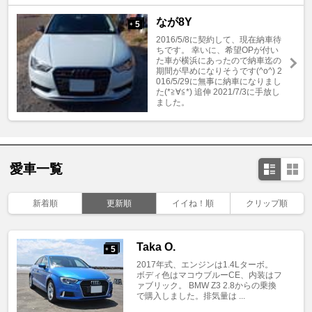
なが8Y
5
+
2016/5/8に契約して、現在納車待
ちです。 幸いに、希望OPが付い
た車が横浜にあったので納車迄の
期間が早めになりそうです(^o^) 2
016/5/29に無事に納車になりまし
た(*≧∀≦*) 追伸 2021/7/3に手放し
ました。
愛車一覧
新着順
更新順
イイね！順
クリップ順
Taka O.
5
+
2017年式、エンジンは1.4Lターボ。
ボディ色はマコウブルーCE、内装はフ
ァブリック。 BMW Z3 2.8からの乗換
で購入しました。排気量は ...