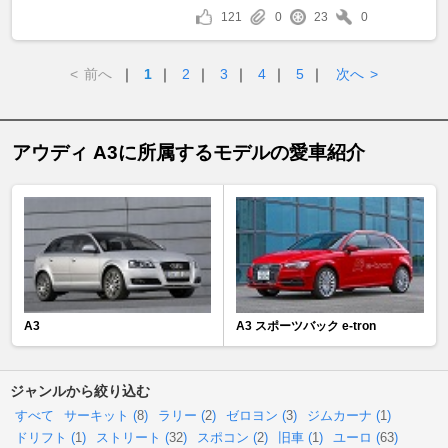
121
0
23
0
<
前へ
｜
1
｜
2
｜
3
｜
4
｜
5
｜
次へ
>
アウディ A3に所属するモデルの愛車紹介
A3
A3 スポーツバック e-tron
ジャンルから絞り込む
すべて
サーキット (
8
)
ラリー (
2
)
ゼロヨン (
3
)
ジムカーナ (
1
)
ドリフト (
1
)
ストリート (
32
)
スポコン (
2
)
旧車 (
1
)
ユーロ (
63
)