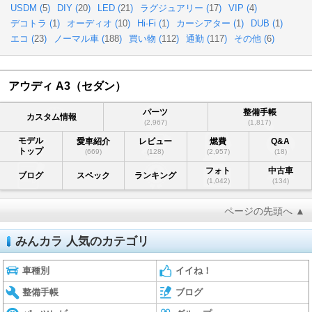
USDM (
5
)
DIY (
20
)
LED (
21
)
ラグジュアリー (
17
)
VIP (
4
)
デコトラ (
1
)
オーディオ (
10
)
Hi-Fi (
1
)
カーシアター (
1
)
DUB (
1
)
エコ (
23
)
ノーマル車 (
188
)
買い物 (
112
)
通勤 (
117
)
その他 (
6
)
アウディ A3（セダン）
パーツ
整備手帳
カスタム情報
(2,967)
(1,817)
モデル
愛車紹介
レビュー
燃費
Q&A
トップ
(669)
(128)
(2,957)
(18)
フォト
中古車
ブログ
スペック
ランキング
(1,042)
(134)
ページの先頭へ ▲
みんカラ 人気のカテゴリ
車種別
イイね！
整備手帳
ブログ