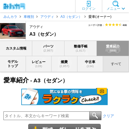
ログイン
メニュー
みんカラ
車種別
アウディ
A3（セダン）
愛車(オーナー)
ユーザー評価：
4.61
アウディ
A3（セダン）
パーツ
整備手帳
愛車紹介
カスタム情報
(2,967)
(1,817)
(669)
モデル
レビュー
燃費
中古車
すべて
トップ
(128)
(2,957)
(134)
愛車紹介
- A3（セダン）
クリア