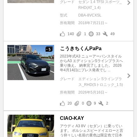
グレード
セダン 1.4 TFSI スポーツ_
RHD(AT_1.4)
型式
DBA-8VCXSL
所有期間
2018年7月21日～
140
1
33
49
こうきちくんPaPa
5
+
2023年式A3 ニューアーバンスタイル
からA3 エディションSラインプラスへ
乗り換え。 納車完了しました。 2026
年4月14曰にプレス発表でし ...
グレード
エディション Sラインプラ
ス_RHD(Sトロニック_1.5)
所有期間
2026年5月16日～
20
0
9
2
CIAO-KAY
4
+
アウディ A3 8V（セダン）に乗ってい
ます。 ポルシェスピードイエローと言
う仰々しい名前の黄色は限定色で日本