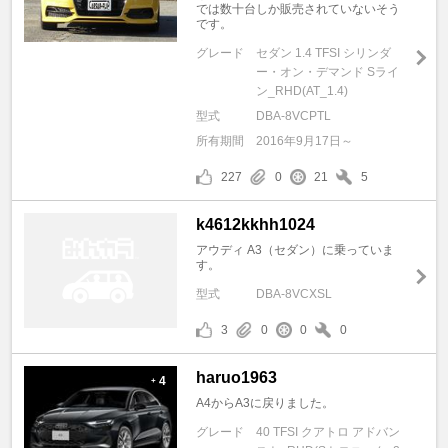
では数十台しか販売されていないそう
です。
グレード
セダン 1.4 TFSI シリンダ
ー・オン・デマンド Sライ
ン_RHD(AT_1.4)
型式
DBA-8VCPTL
所有期間
2016年9月17日～
227
0
21
5
k4612kkhh1024
アウディ A3（セダン）に乗っていま
す。
型式
DBA-8VCXSL
3
0
0
0
haruo1963
4
+
A4からA3に戻りました。
グレード
40 TFSI クアトロ アドバン