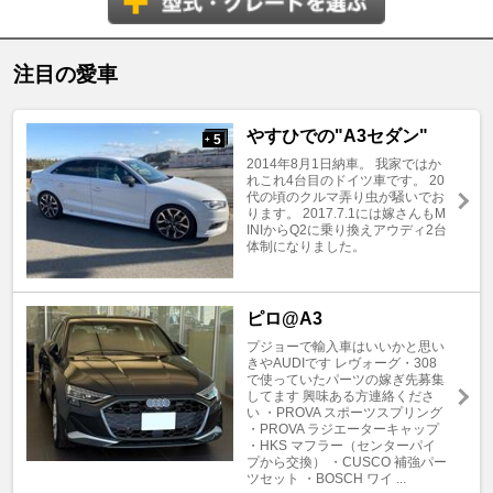
注目の愛車
やすひでの"A3セダン"
5
+
2014年8月1日納車。 我家ではか
れこれ4台目のドイツ車です。 20
代の頃のクルマ弄り虫が騒いでお
ります。 2017.7.1には嫁さんもM
INIからQ2に乗り換えアウディ2台
体制になりました。
ピロ@A3
プジョーで輸入車はいいかと思い
きやAUDIです レヴォーグ・308
で使っていたパーツの嫁ぎ先募集
してます 興味ある方連絡くださ
い ・PROVA スポーツスプリング
・PROVA ラジエーターキャップ
・HKS マフラー（センターパイ
プから交換） ・CUSCO 補強パー
ツセット ・BOSCH ワイ ...