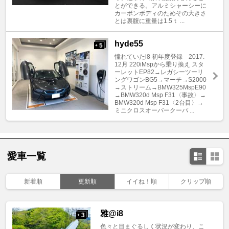
とができる。アルミシャーシーに
カーボンボディのためその大きさ
とは裏腹に重量は1.5ｔ ...
hyde55
5
+
憧れていたi8 初年度登録 2017.
12月 220iMspから乗り換え スタ
ーレットEP82→レガシーツーリ
ングワゴンBG5→マーチ→S2000
→ストリーム→BMW325MspE90
→BMW320d Msp F31〈事故〉→
BMW320d Msp F31〈2台目〉→
ミニクロスオーバークーパ ...
愛車一覧
新着順
更新順
イイね！順
クリップ順
雅@i8
3
+
色々と目まぐるしく状況が変わり、こ