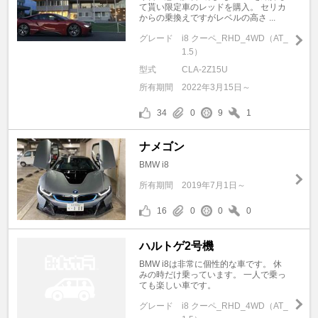
て貰い限定車のレッドを購入。 セリカ
からの乗換えですがレベルの高さ ...
グレード
i8 クーペ_RHD_4WD（AT_
1.5）
型式
CLA-2Z15U
所有期間
2022年3月15日～
34
0
9
1
ナメゴン
BMW i8
所有期間
2019年7月1日～
16
0
0
0
ハルトゲ2号機
BMW i8は非常に個性的な車です。 休
みの時だけ乗っています。 一人で乗っ
ても楽しい車です。
グレード
i8 クーペ_RHD_4WD（AT_