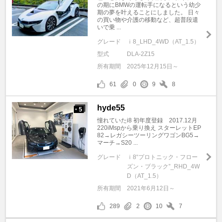
の期にBMWの運転手になるという幼少
期の夢を叶えることにしました。 日々
の買い物や介護の移動など、超普段遣
いで乗 ...
グレード
ｉ8_LHD_4WD（AT_1.5）
型式
DLA-2Z15
所有期間
2025年12月15日～
61
0
9
8
hyde55
5
+
憧れていたi8 初年度登録 2017.12月
220iMspから乗り換え スターレットEP
82→レガシーツーリングワゴンBG5→
マーチ→S20 ...
グレード
ｉ8“プロトニック・フロー
ズン・ブラック”_RHD_4W
D（AT_1.5）
所有期間
2021年6月12日～
289
2
10
7