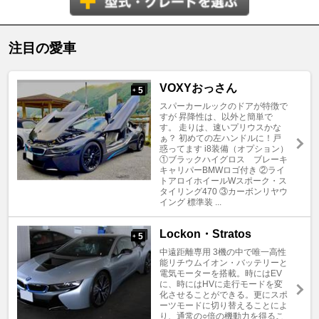
注目の愛車
VOXYおっさん
5
+
スパーカールックのドアが特徴で
すが 昇降性は、以外と簡単で
す。 走りは、速いプリウスかな
ぁ？ 初めての左ハンドルに！戸
惑ってます i8装備（オプション）
①ブラックハイグロス ブレーキ
キャリパーBMWロゴ付き ②ライ
トアロイホイールWスポーク・ス
タイリング470 ③カーボンリヤウ
イング 標準装 ...
Lockon・Stratos
5
+
中遠距離専用 3機の中で唯一高性
能リチウムイオン・バッテリーと
電気モーターを搭載。時にはEV
に、時にはHVに走行モードを変
化させることができる。更にスポ
ーツモードに切り替えることによ
り、通常の○倍の機動力を得るこ