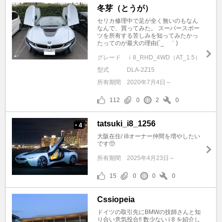
冬芽（とうが）
セリカ修理中で足が全く無いのもなん
なんで、買ってみた。 スーパースポー
ツを所有する苦しみを知ってみたかっ
たってのが最大の理由(´_ゝ｀)
グレード
ｉ8_RHD_4WD（AT_1.5）
型式
DLA-2Z15
所有期間
2020年7月4日～
112
0
2
0
tatsuki_i8_1256
4
+
大阪在住/ i8オーナー仲間を増やしたい
です🥺
所有期間
2025年4月23日～
15
0
0
0
Cssiopeia
ドイツの取引先にBMWの技師さんと知
り合い意気投合‼︎ 数少ない i 8 を紹介し