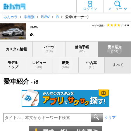
ログイン
メニュー
みんカラ
車種別
BMW
i8
愛車(オーナー)
ユーザー評価：
4.35
BMW
i8
パーツ
整備手帳
愛車紹介
カスタム情報
(316)
(85)
(104)
モデル
レビュー
燃費
中古車
すべて
トップ
(49)
(146)
(15)
愛車紹介
- i8
クリア