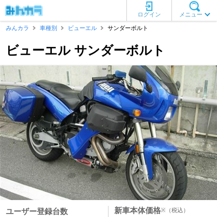
ログイン
メニュー
みんカラ
車種別
ビューエル
サンダーボルト
ビューエル サンダーボルト
新車本体価格
※
（税込）
ユーザー登録台数