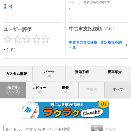
※メーカー発表当時の価格です
3
台
-
中古車支払総額
（税込）
ユーザー評価
-
中古車の買取価格・査定相場を調
べる
-
(
-
件)
パーツ
整備手帳
愛車紹介
カスタム情報
(0)
(1)
(3)
モデル
レビュー
燃費
中古車
すべて
トップ
(0)
(0)
クリア