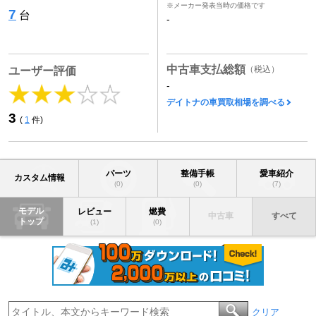
※メーカー発表当時の価格です
7
台
-
中古車支払総額
（税込）
ユーザー評価
-
デイトナの車買取相場を調べる
3
(
1
件)
パーツ
整備手帳
愛車紹介
カスタム情報
(0)
(0)
(7)
モデル
レビュー
燃費
中古車
すべて
トップ
(1)
(0)
クリア