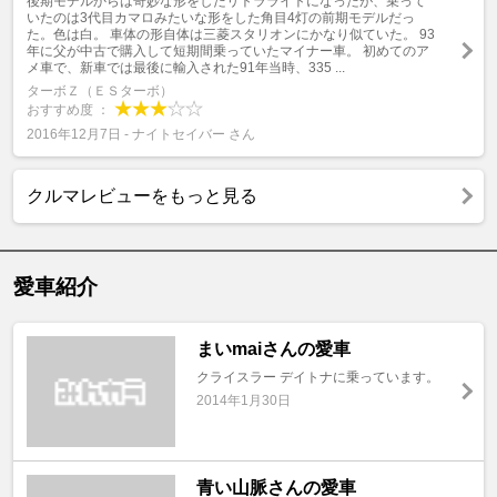
後期モデルからは奇妙な形をしたリトラライトになったが、乗って
いたのは3代目カマロみたいな形をした角目4灯の前期モデルだっ
た。色は白。 車体の形自体は三菱スタリオンにかなり似ていた。 93
年に父が中古で購入して短期間乗っていたマイナー車。 初めてのア
メ車で、新車では最後に輸入された91年当時、335 ...
ターボＺ（ＥＳターボ）
おすすめ度 ：
2016年12月7日 - ナイトセイバー さん
クルマレビューをもっと見る
愛車紹介
まいmaiさんの愛車
クライスラー デイトナに乗っています。
2014年1月30日
青い山脈さんの愛車