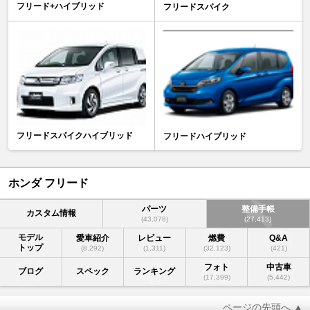
フリード+ハイブリッド
フリードスパイク
フリードスパイクハイブリッド
フリードハイブリッド
ホンダ フリード
パーツ
整備手帳
カスタム情報
(43,078)
(27,413)
モデル
愛車紹介
レビュー
燃費
Q&A
トップ
(8,292)
(1,311)
(32,123)
(421)
フォト
中古車
ブログ
スペック
ランキング
(17,399)
(5,442)
ページの先頭へ ▲