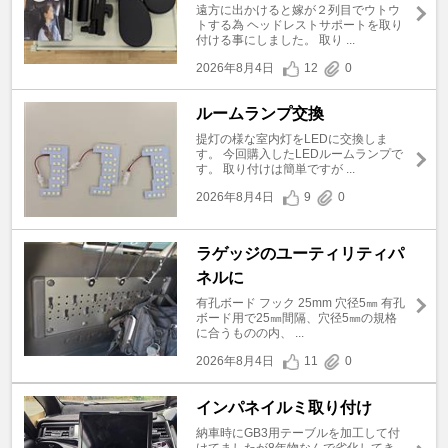
遠方に出かけると嫁が２列目でウトウ
トする為 ヘッドレストサポートを取り
付ける事にしました。 取り ...
2026年8月4日
12
0
ルームランプ交換
提灯の様な室内灯をLEDに交換しま
す。 今回購入したLEDルームランプで
す。 取り付けは簡単ですが ...
2026年8月4日
9
0
ラゲッジのユーティリティパ
ネルに
有孔ボード フック 25mm 穴径5㎜ 有孔
ボード用で25㎜間隔、穴径5㎜の規格
に合うものの内、 ...
2026年8月4日
11
0
インパネイルミ取り付け
納車時にGB3用テーブルを加工して付
けてましたが8年物なんで劣化してき