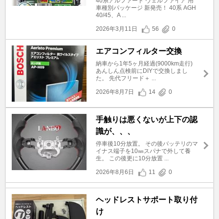
40系アルファード ヴェルファイア 用
車種別パッケージ 新発売！ 40系 AGH
40/45、A ...
2026年3月11日
56
0
エアコンフィルター交換
納車から1年5ヶ月経過(9000km走行)
あんしん点検前にDIYで交換しまし
た。 先代フリード＋ ...
2026年8月7日
14
0
手触りは悪くないが上下の認
識が、、、
停車後10分放置。 その後バッテリのマ
イナス端子を10㎜スパナで外して養
生。 この後更に10分放置 ...
2026年8月6日
11
0
ヘッドレストサポート取り付
け