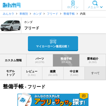
ログイン
メニュー
みんカラ
車種別
ホンダ
フリード
整備手帳
内装
ホンダ
フリード
マイカーローン徹底比較！
パーツ
整備手帳
愛車紹介
カスタム情報
(43,078)
(27,413)
(8,292)
モデル
レビュー
燃費
中古車
すべて
トップ
(1,311)
(32,123)
(5,442)
整備手帳
- フリード