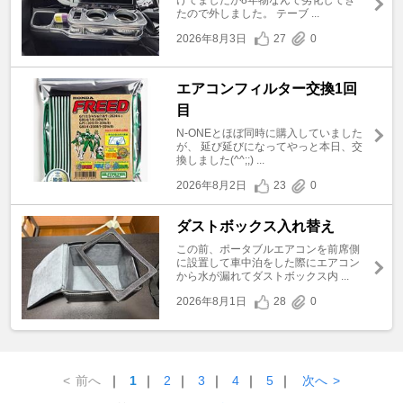
たので外しました。 テーブ ...
2026年8月3日
27
0
エアコンフィルター交換1回
目
N-ONEとほぼ同時に購入していました
が、 延び延びになってやっと本日、交
換しました(^^;;) ...
2026年8月2日
23
0
ダストボックス入れ替え
この前、ポータブルエアコンを前席側
に設置して車中泊をした際にエアコン
から水が漏れてダストボックス内 ...
2026年8月1日
28
0
<
前へ
｜
1
｜
2
｜
3
｜
4
｜
5
｜
次へ
>