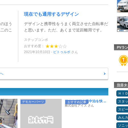
現在でも通用するデザイン
リのほう
デザインと携帯性をうまく両立させた自転車だ
無二のこ
と思います。ただ、あくまで近距離用です。
！
ステップコンポ
おすすめ度：
PVラ
2021年10月10日
ビトゥルボ
さん
へ
注目タ
ＨＩ
アウトドアや車中泊を快 ...
スタ
デモカーパーツ
おすすめ記事
株式会社アイズ さん
スピ
みん
ソニ