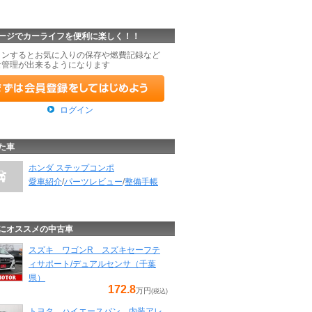
ージでカーライフを便利に楽しく！！
インするとお気に入りの保存や燃費記録など
な管理が出来るようになります
ログイン
た車
ホンダ ステップコンポ
愛車紹介
/
パーツレビュー
/
整備手帳
にオススメの中古車
スズキ ワゴンR スズキセーフテ
ィサポート/デュアルセンサ（千葉
県）
172.8
万円
(税込)
トヨタ ハイエースバン 内装アレ