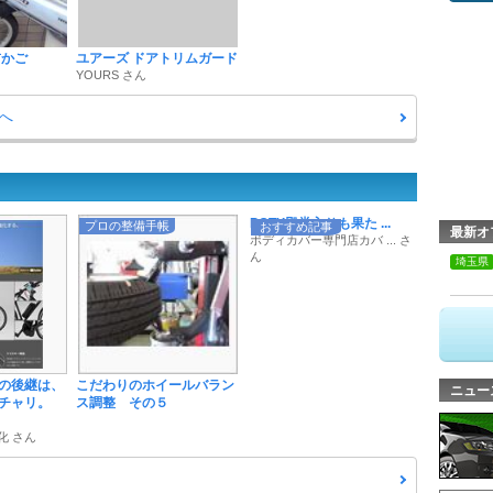
前かご
ユアーズ ドアトリムガード
YOURS さん
へ
POTY殿堂入りも果た ...
プロの整備手帳
おすすめ記事
最新オ
ボディカバー専門店カバ ... さ
ん
埼玉県
の後継は、
こだわりのホイールバラン
ニュー
スマチャリ。
ス調整 その５
化 さん