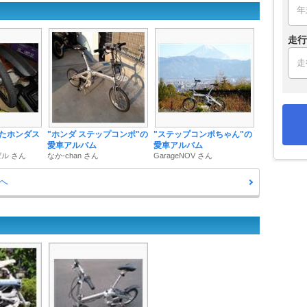
走行
たホンダス
"ホンダ ステップコンポ"の
"ステップコンポちゃん"の
愛車アルバム
愛車アルバム
ル さん
なか-chan さん
GarageNOV さん
へ