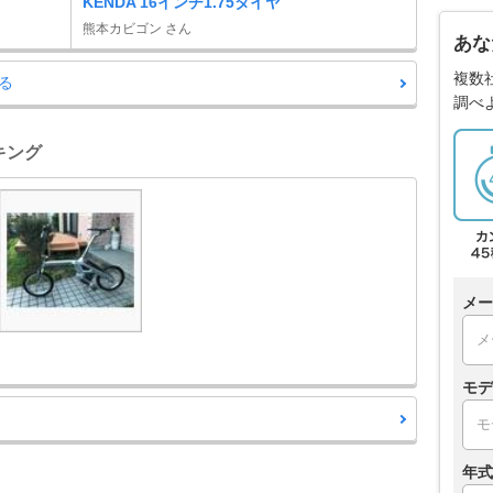
KENDA 16インチ1.75タイヤ
熊本カビゴン さん
あな
複数
る
調べ
キング
メー
モデ
年式