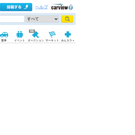
ヘルプ
愛車
イベント
オークション
サーキット
みんカラ＋