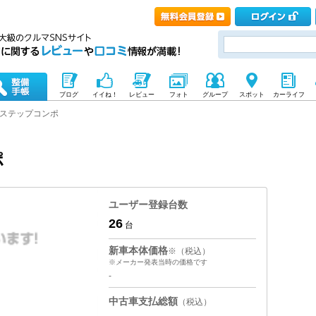
ブログ
イイね！
レビュー
フォト
グループ
スポット
カーライフ
ステップコンポ
ポ
ユーザー登録台数
26
台
新車本体価格
※（税込）
※メーカー発表当時の価格です
-
中古車支払総額
（税込）