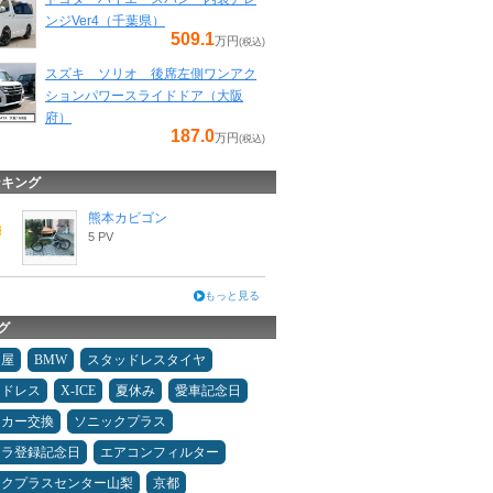
ンジVer4（千葉県）
509.1
万円
(税込)
スズキ ソリオ 後席左側ワンアク
ションパワースライドドア（大阪
府）
187.0
万円
(税込)
ンキング
熊本カビゴン
5 PV
もっと見る
グ
Ｄ屋
BMW
スタッドレスタイヤ
ッドレス
X-ICE
夏休み
愛車記念日
ーカー交換
ソニックプラス
カラ登録記念日
エアコンフィルター
ックプラスセンター山梨
京都