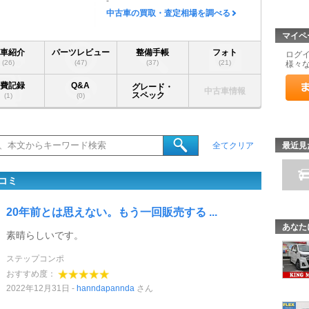
-
中古車の買取・査定相場を調べる
マイペ
愛車紹介
パーツレビュー
整備手帳
フォト
ログ
(26)
(47)
(37)
(21)
様々
燃費記録
Q&A
グレード・
中古車情報
スペック
(1)
(0)
最近見
全てクリア
コミ
20年前とは思えない。もう一回販売する ...
あなた
素晴らしいです。
ステップコンポ
おすすめ度：
2022年12月31日
hanndapannda
さん